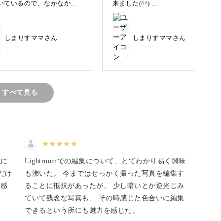
いているので、なかなか思
来ました(^^)
」と止めるテクニックが学べます
りにはなりませんが、それ
こちらの写真はムツゴロウが2匹
醐味ですね！(^^)
見つめあっているように撮りま
した。
しまりすママさん
しまりすママさん
私のカメラはオートフォーカス
するのはなかなか難しいです。
しか出来ない機種だと思い込ん
でいましたが、こちらのレッス
ンを聞きながら設定を見直して
ともあり、上手く撮影できないという感じたこと
みたところ、マニュアルにも切
り替えることが出来ました笑
。
すべて見る
るためには、コツやカメラの設定方法が大切にな
強に
Lightroomでの編集について、とてわかり易く興味
だけ
も沸いた。 今まではせっかく撮った写真を編集す
に感
ることに抵抗があったが、 少し暗いとか逆光じみ
ていて残念な写真も、 その時感じた色合いに編集
できるという所にも魅力を感じた。