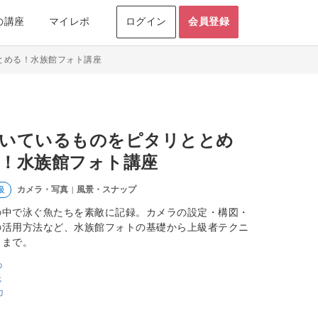
の講座
マイレポ
ログイン
会員登録
とめる！水族館フォト講座
いているものをピタリととめ
！水族館フォト講座
カメラ・写真
風景・スナップ
級
|
の中で泳ぐ魚たちを素敵に記録。カメラの設定・構図・
の活用方法など、水族館フォトの基礎から上級者テクニ
クまで。