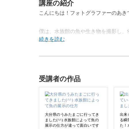
講座の紹介
こんにちは！フォトグラファーのあき
僕は、水族館の魚や生き物を撮影し、S
この講座では、水族館でキレイな写真
えします。
受講者の作品
水族館へ一緒に出かけるような気持ち
大分県のうみたまごに行ってき
出来
ました(^^) 水族館によって魚の
る瞬
展示の仕方が違って面白いです
た！