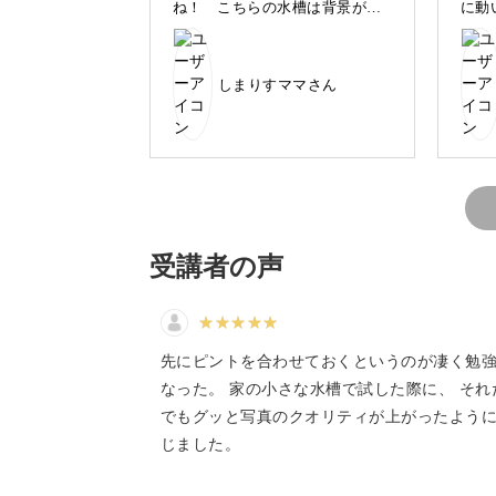
ね！ こちらの水槽は背景が黒
に動
動いているものを「ピタリ
で、ショッキングピンクのお花
い通
が入っていて、魚のビジュアル
も醍
が際立つようにコーディネート
しまりすママさん
されていました！
動いているものをピタリと止めて撮影
いきものの動きが予測不可能というこ
がある方も多いのではないでしょうか
受講者の声
いきものの表情や動きをぴたりと捉え
先にピントを合わせておくというのが凄く勉
ります。
なった。 家の小さな水槽で試した際に、 それ
でもグッと写真のクオリティが上がったよう
じました。