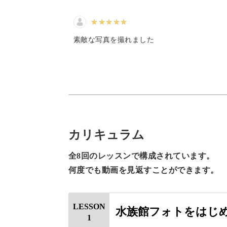
今回は"水族館フォトの人"として知
分かりやすく伝授していきます。
素敵な写真を撮れました
カメラの設定、構図の捉え
動いているものをピタリと止めて撮影
カリキュラム
オリティの高い写真が撮影できる！」
全8回のレッスンで構成されています。
何度でも動画を見返すことができます。
LESSON
水族館フォトをはじ
「構図」と聞くと難しく感じますが、
1