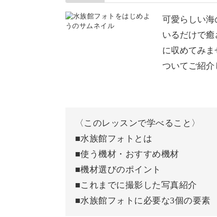
お伝えします。
可愛らしい海
初心者さんでもすぐに実践ができる構
いるだけで癒
載です。
に収めてみま
ついてご紹介
テクニックをお伝えした後は、実際に
〈このレッスンで学べること〉
撮影した写真をご紹介しながらカメラ
■水族館フォトとは
■使う機材・おすすめ機材
学んだことを実践する感覚で、撮影へ
■機材選びのポイント
■これまでに撮影した写真紹介
■水族館フォトに必要な3個の要素