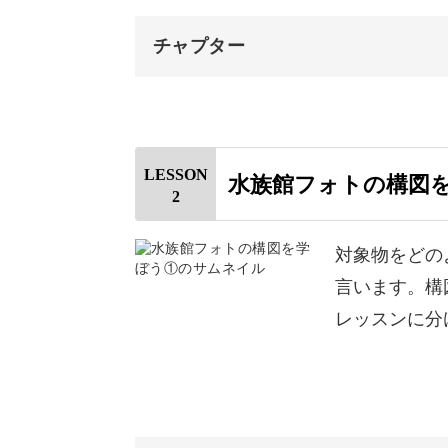
光を上手く活用して思い出
チャプター
水族館では、クラゲがいる暗い場所が
オープニング
コーナーごとに明るさが違います。
はじめに
LESSON
水族館フォトの構図
2
自己紹介と作品例
そのような水族館で、どのようにした
水族館フォトとは
対象物をどの
を抑えていきましょう。
言います。構
水族館フォトで必要な要素
レッスンに分
講座を受講し終えたら、ぜひ水族館に
露出の三角関係について
いね！
おすすめの機材とアプリ
今回のまとめ