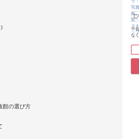
)
※
な
族館の選び方
て