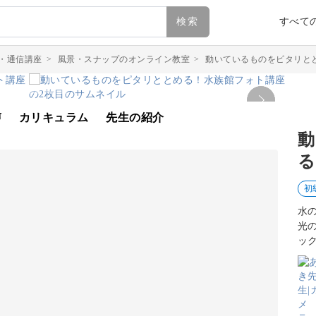
検索
すべて
・通信講座
>
風景・スナップのオンライン教室
>
動いているものをピタリと
声
カリキュラム
先生の紹介
動
る
初
水
光
ッ