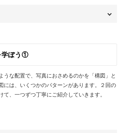
に残る写真を撮ろう
あったり、自然光が差している場所があったり、
00:00
00:20
を学ぼう①
01:12
ら上手く光を活用できるのかを学び、撮影のコツ
02:20
ような配置で、写真におさめるのかを「構図」と
図には、いくつかのパターンがあります。２回の
02:52
けて、一つずつ丁寧にご紹介していきます。
足を運んで、すてきな一枚をおさめてみてくださ
04:37
06:18
07:39