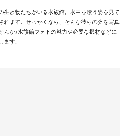
の生き物たちがいる水族館。水中を漂う姿を見て
図から、上級者テクまで見逃せないポイントが満
されます。せっかくなら、そんな彼らの姿を写真
せんか♪水族館フォトの魅力や必要な機材などに
します。
水族館を周るようなイメージで、僕がこれまでに
の設定やどの構図を使ったかをご説明します。
のイメージを膨らませていきましょう。