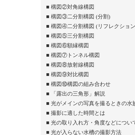
■ 構図②対角線構図
■ 構図③二分割構図 (分割)
■ 構図④二分割構図 (リフレクション
■ 構図⑤三分割構図
■ 構図⑥額縁構図
■ 構図⑦トンネル構図
■ 構図⑧放射線構図
■ 構図⑨対比構図
■ 構図⑩構図の組み合わせ
■ 「露出の三角形」解説
■ 光がメインの写真を撮るときの水
■ 撮影に適した時間とは
■ 光の取り入れ方・角度などについ
■ 光が入らない水槽の撮影方法