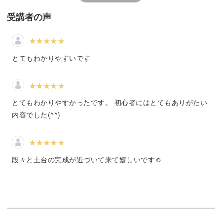
になるような、
受講者の声
・切る
・貼る
とてもわかりやすいです
・塗る
の、3つのミニチュア家具作りの基本を一緒に学んでいき
とてもわかりやすかったです。 初心者にはとてもありがたい
ます。
内容でした(^^)
段々と土台の完成が近づいて来て嬉しいです☺️
ミニチュア家具作りをしていると、
「木材はどこで購入が出来ますか？」
「どんな木材を使用したらよいですか？」