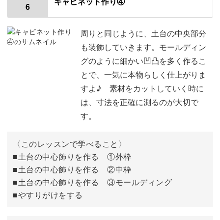
キャビネット作り④
6
土台の周りに飾る材料 ( 1段目 )
00:44
土台の周りに飾りをつける ( 1段目 )
01:44
周りと同じように、土台の中央部分
も装飾していきます。モールディン
土台の周りに飾る材料 ( 2段目 )
06:48
グのように細かい凹凸を多く作るこ
とで、一気に本物らしく仕上がりま
土台の周りに飾りをつける ( 2段目 )
07:55
すよ♪ 素材をカットしていく時に
は、寸法を正確に測るのが大切で
す。
〈このレッスンで学べること〉
■土台の中心飾りを作る ①外枠
■土台の中心飾りを作る ②中枠
■土台の中心飾りを作る ③モールディング
■やすりがけをする