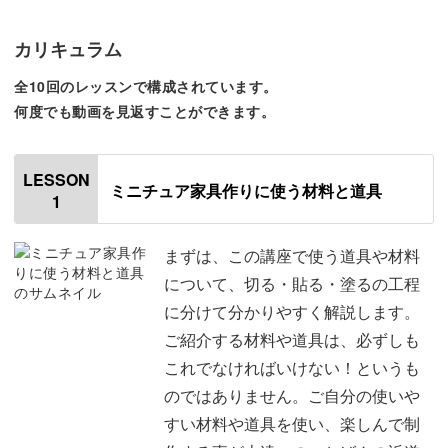
という質問をよく耳にします。
カリキュラム
ご自身でも家具作りを楽しんでいただけるように、「木材
全10回のレッスンで構成されています。
購入時に気をつけたいポイント」についてもお話しますの
何度でも動画を見返すことができます。
で、ほかのミニチュア家具づくりに挑戦されるときの参考
にもなると思います。
LESSON
ミニチュア家具作りに使う材料と道具
1
まずは、この講座で使う道具や材料
2WAYで使えるおしゃれなキャビネット
について、切る・貼る・塗るの工程
に分けて分かりやすく解説します。
今回の講座で制作するのは、2WAY仕様のキャビネットで
ご紹介する材料や道具は、必ずしも
す。
これでなければいけない！というも
のではありません。ご自分の使いや
「土台の部分」と「飾り棚」を、それぞれ分けて使ってお
すい材料や道具を使い、楽しんで制
楽しみいただけます。