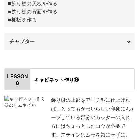
■飾り棚の天板を作る
■飾り棚の背面を作る
■棚板を作る
チャプター
オープニング
00:00
はじめに
00:20
LESSON
キャビネット作り⑥
8
飾り棚に使用する材料
00:44
飾り棚の天板を作る
02:34
飾り棚の上部をアーチ型に仕上げれ
ば、とってもかわいらしい印象に♪カ
飾り棚の背面を作る
06:29
ーブしている部分のカッターの入れ
方にはちょっとしたコツが必要で
棚板を作る
12:48
す。ステインはムラを気にせずに、