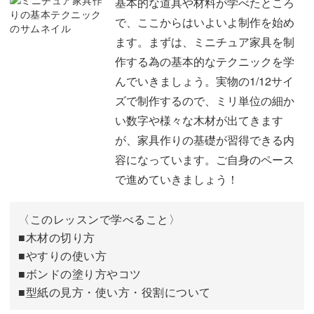
「あのミニチュア家具にいつかは挑戦してみたい！」
03:36
基本的な道具や材料が学べたところ
で、ここからはいよいよ制作を始め
塗装に使う基本道具
04:46
「自分がデザインしたミニチュア家具を作りたい！」
ます。まずは、ミニチュア家具を制
作する為の基本的なテクニックを学
使用する木材について
06:12
そんな憧れをお持ちの方もいらっしゃると思います。
んでいきましょう。実物の1/12サイ
図案の使い方
07:41
ズで制作するので、ミリ単位の細か
い数字や様々な木材が出てきます
おわりに
08:16
が、家具作りの基礎が習得できる内
この講座で「木材の選び方」「加工方法」など、ミニチュ
容になっています。ご自身のペース
ア家具制作のコツを学んで、しっかりと基礎を固めていき
で進めていきましょう！
ましょう。
〈このレッスンで学べること〉
■木材の切り方
■やすりの使い方
■ボンドの塗り方やコツ
「いつかは憧れのミニチュア家具職人に！」その出発点に
■型紙の見方・使い方・役割について
なるような講座です。