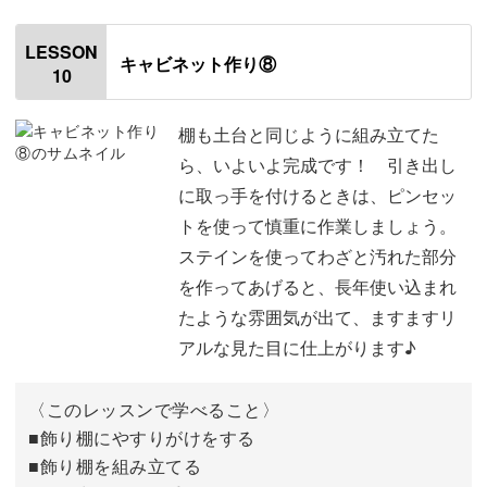
はじめに
00:20
LESSON
キャビネット作り⑧
10
土台にジェッソを塗る
00:52
飾り棚にジェッソを塗る
06:28
棚も土台と同じように組み立てた
ら、いよいよ完成です！ 引き出し
アクリル塗料を塗る
08:21
に取っ手を付けるときは、ピンセッ
トを使って慎重に作業しましょう。
筆をメンテナンスする
15:46
ステインを使ってわざと汚れた部分
土台をやすりがけする
17:25
を作ってあげると、長年使い込まれ
たような雰囲気が出て、ますますリ
土台の天板を貼りつける
19:53
アルな見た目に仕上がります♪
〈このレッスンで学べること〉
■飾り棚にやすりがけをする
■飾り棚を組み立てる