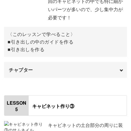
回のキャビネットの中でも特に細か
土台の天板を作る
19:04
いパーツが多いので、少し集中力が
必要です！
〈このレッスンで学べること〉
■引き出しの中のガイドを作る
■引き出しを作る
チャプター
オープニング
00:00
はじめに
00:20
LESSON
キャビネット作り③
5
引き出しの中のガイドを作る
00:40
引き出しに使用する材料
06:53
キャビネットの土台部分の周りに装