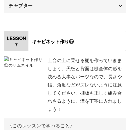
チャプター
オープニング
00:00
はじめに
00:20
LESSON
キャビネット作り⑤
7
土台の中心飾りに使用する材料
00:52
中心飾りを作る①外枠
02:11
土台の上に乗せる棚を作っていきま
しょう。天板と背面は棚全体の形を
中心飾りを作る②中枠
10:28
決める大事なパーツなので、長さや
幅、角度などがズレないように注意
中心飾りを作る③モールディング
13:43
してください。棚板も正しく組み合
やすりがけをする
19:02
わさるように、溝を丁寧に入れまし
ょう！
土台の背面に板を貼り付ける
20:12
〈このレッスンで学べること〉