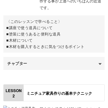
作する事が上達へのいちばんの近道
です。
飾り棚にはご自身のミニチュア作品を並べたり、お好みの
小物を飾っていただいても◎。
〈このレッスンで学べること〉
■講座で使う道具について
■塗装に使うあると便利な道具
■木材について
■木材を購入するときに気をつけるポイント
「土台」には開閉可能な引き出しがついています。
引き出しを抜いて、土台の上にディスプレイしても可愛い
チャプター
ですよ。
オープニング
00:00
はじめに
00:20
LESSON
ミニチュア家具作りの基本テクニック
憧れのミニチュア家具職人に
2
木の加工に使う基本道具
01:08
木材を貼るための基本道具