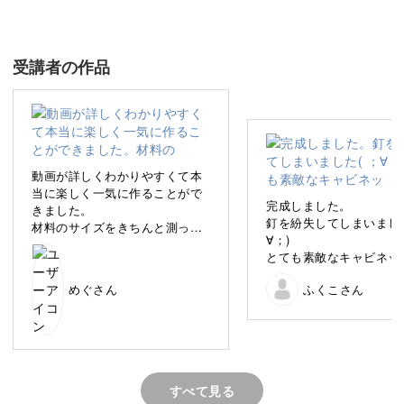
私は、12分の1サイズのミニチュア・ドールハウスの制
作・販売、また、インテリアとして飾っていただけるよう
なミニチュア小物やミニチュア家具の作り方を教えていま
受講者の作品
す。
動画が詳しくわかりやすくて本
12分の1サイズのミニチュア家具作りの基本が学べ
当に楽しく一気に作ることがで
完成しました。
きました。
る
釘を紛失してしまいました
材料のサイズをきちんと測って
∀；)
揃えることで綺麗な仕上がりに
とても素敵なキャビネッ
なると思いました。
今回は、オンライン講座の第一弾として、ミニチュア家具
来上がって嬉しいです❣️
次はアイアンベットを作りたい
めぐさん
ふくこさん
うございました❣️
と思います。
作りの基本がまるっと学べる講座をご用意しました。
すべて見る
ミニチュア制作が初めての方にも、そうでない方にも参考