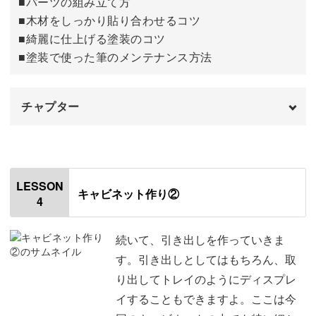
おわりに
■パーツの組み立て方
14:07
■木材をしっかり貼り合わせるコツ
■綺麗に仕上げる塗装のコツ
■塗装で使った筆のメンテナンス方法
チャプター
オープニング
00:00
はじめに
00:20
LESSON
キャビネット作り②
4
使用道具
01:17
土台に使用する材料
05:53
続いて、引き出しを作っていきま
す。引き出しとしてはもちろん、取
土台の前面を組み立てる
08:14
り出してトレイのようにディスプレ
イすることもできますよ。ここは今
引き出しを入れる底板を作る
14:31