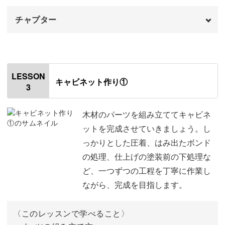
チャプター
今後もさまざまなミニチュア家具講座を予定しているの
オープニング
00:00
で、並べて楽しんでいただくことができます。
はじめに
00:20
LESSON
キャビネット作り①
この講座が今後の基本になりますので、ぜひご参加くださ
3
使用道具・材料
01:08
い。
木材の切り方
02:52
木材のパーツを組み立ててキャビネ
ットを完成させていきましょう。し
やすりの使い方
06:45
っかりとした圧着、はみ出たボンド
の処理、仕上げの塗装前の下処理な
ブロックやすりの作り方
08:27
ど、一つずつの工程を丁寧に作業し
ブロックやすりの使い方
11:33
ながら、完成を目指します。
ボンドの塗り方とコツ
12:18
〈このレッスンで学べること〉