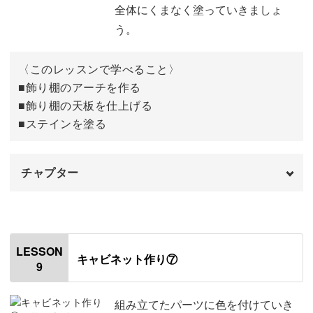
全体にくまなく塗っていきましょ
う。
〈このレッスンで学べること〉
■飾り棚のアーチを作る
■飾り棚の天板を仕上げる
■ステインを塗る
チャプター
オープニング
00:00
はじめに
00:20
LESSON
キャビネット作り⑦
9
飾り棚のアーチを作る
00:44
飾り棚の天板を仕上げる
09:53
組み立てたパーツに色を付けていき