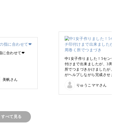
ら、エレガントな指輪やペンダントを制作してい
を活かした作品が特徴です。
つの天然石。
指に合わせて❤
中1女子作りました！5センチ印
付けまで出来ましたが、3周巻く
所でつまづきかけましたが、母
がヘルプしながら完成させまし
美帆さん
た♪喜んでます！
アクセサリーに出来ないか…？」と、独学でワイ
りゅうこママさん
るうちに個性的なアクセサリーが作れるようにな
すべて見る