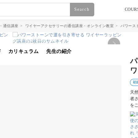
Search
COUR
・通信講座
>
ワイヤーアクセサリーの通信講座・オンライン教室
>
パワース
声
カリキュラム
先生の紹介
パ
ワ
初
天
者
を