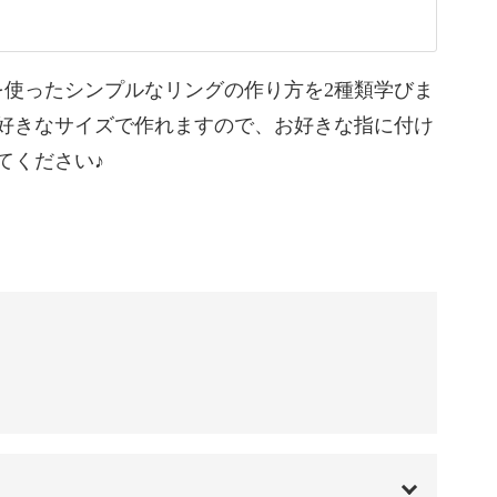
02:14
07:31
を使ったシンプルなリングの作り方を2種類学びま
好きなサイズで作れますので、お好きな指に付け
10:34
てください♪
13:49
、扱いやすい材料です。
21:52
なら形を合わせられるので相性もバッチリ♪
23:44
29:58
セサリー作りを、楽しみましょう。