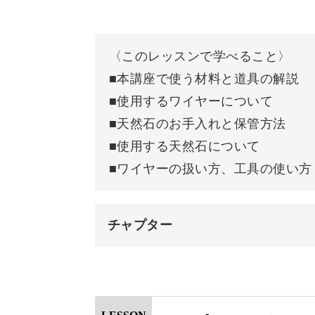
天然石は「パワーストーン」とも呼ば
〈このレッスンで学べること〉
■本講座で使う材料と道具の解説
■使用するワイヤーについて
■天然石のお手入れと保管方法
パワーストーンの効果は、身に着けた
■使用する天然石について
とで、よりよい方向へと導いてくれる
■ワイヤーの扱い方、工具の使い方
チャプター
今回の講座で扱う天然石の意味につい
オープニング
アクセサリー作りと一緒に、天然石の
はじめに
楽しんでいきましょう。