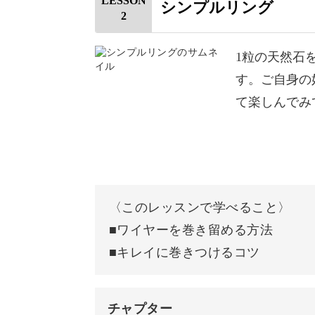
LESSON
シンプルリング
2
使用材料・道具
ワイヤーについて
1粒の天然石
す。ご自身の
天然石について
初心者さんでも大丈夫！
て楽しんでみ
ワイヤーと工具の使い方
ワイヤーは自由に形を作ることができ
手入れと保管方法について
様々な形がある天然石でも、ワイヤー
究極の渦巻きの作り方
〈このレッスンで学べること〉
おわりに
■ワイヤーを巻き留める方法
■キレイに巻きつけるコツ
唯一無二のオリジナリティ溢れるアク
チャプター