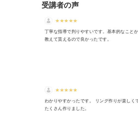
受講者の声
さて、今回の講座では、3種類のワイ
て方をご紹介します。
丁寧な指導で判りやすいです。基本的なこと
教えて貰えるので良かったです。
ワイヤーは自由に形を作ることができ
おすすめな素材。
わかりやすかったです。 リング作りが楽しく
たくさん作りました。
様々な形の天然石を、素敵なアクセサ
お気に入りの天然石を身に付けて楽し