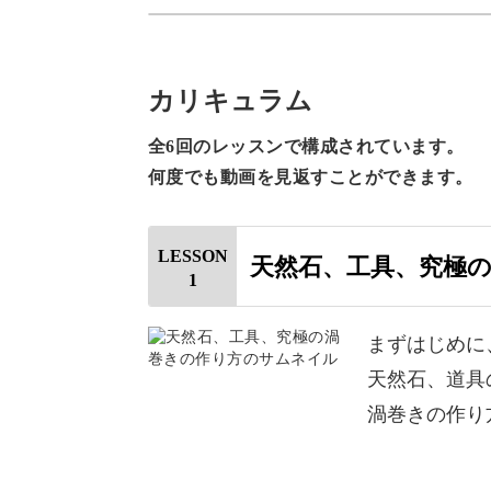
天然石でパワーを身につけ
カリキュラム
全6回のレッスンで構成されています。
今回の講座では、6種類の天然石を扱
何度でも動画を見返すことができます。
LESSON
天然石、工具、究極
1
・水晶
・ローズクォーツ
まずはじめに
・ラピスラズリ
天然石、道具
・ラブラドライト
渦巻きの作り
・アメジスト
・フローライト