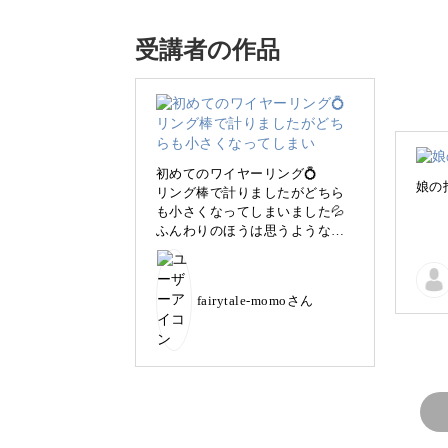
私は、天然石をワイヤーで装飾しなが
ます。
受講者の作品
美しいワイヤーの曲線と天然石の魅力
20歳の夏、天然石屋で偶然手にした1
初めてのワイヤーリング💍
娘の
リング棒で計りましたがどちら
も小さくなってしまいました💦
ふんわりのほうは思うような模
様を作るのは難しく練習が必要
ですがとても楽しく作れましたꉂ
🤗
「穴が開いていないけれど、なんとか
fairytale-momoさん
ヤーラッピングをし始め、試行錯誤す
りました。