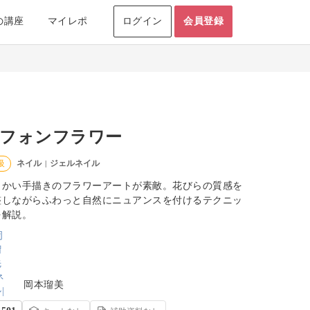
の講座
マイレポ
ログイン
会員登録
フォンフラワー
ネイル
ジェルネイル
級
|
らかい手描きのフラワーアートが素敵。花びらの質感を
整しながらふわっと自然にニュアンスを付けるテクニッ
を解説。
岡本瑠美