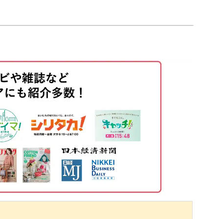
01:10
03:30
05:38
17:03
23:20
27:43
28:30
32:01