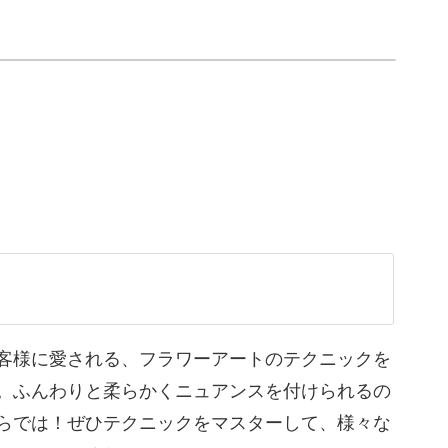
ポイントを、下地の塗り方から丁寧にレッスンし
てもいいですし、寒色系のカラーで作っても素敵
ーアートの表現をぜひマスターしてくださいね。
客様に愛される、フラワーアートのテクニックを
。ふんわりと柔らかくニュアンスを付けられるの
らでは！ぜひテクニックをマスターして、様々な