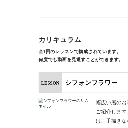
クオリティが高いアートを描くコツや
ていきますよ。
カリキュラム
全1回のレッスンで構成されています。
今回のようにナチュラルな雰囲気にし
何度でも動画を見返すことができます。
です。
幅広い層のお客様に愛される、フラワ
シフォンフラワー
LESSON
幅広い層のお
ご紹介します
は、手描きな