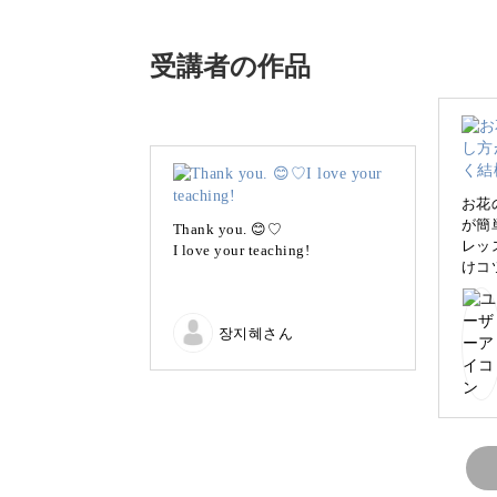
花びらの質感を調整しながら描けるの
受講者の作品
今回はナチュラルなカラーを使います
なめらかな下地を作る方法や、ふわっ
ぷり盛り込んでレクチャーしていきま
お花
が簡
Thank you. 😊♡
レッ
I love your teaching!
けコ
具体的なポイントは、
自分
もレ
たい
장지혜さん
◆下地を塗るときのポイント
ので
まし
◆花びらを描くときのコツ
◆色味を調整するコツ
◆バランスの取り方