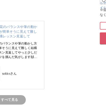
は、手描きならでは！
※
な
が、お好きなカラーで組み合わせても◎
と自然にニュアンスを付けるテクニックを、たっ
す。
のバランスや筆の動かし方
単そうに見えて難しく結構
スン見返してやっと少しだ
ツを掴んだ気がします🙌
のできないところだけ何度
ッスン見返せるからありが
🥹 英字シールがかなった
sakkoさん
ミラーアートで仕上げてみ
た♬
すべて見る