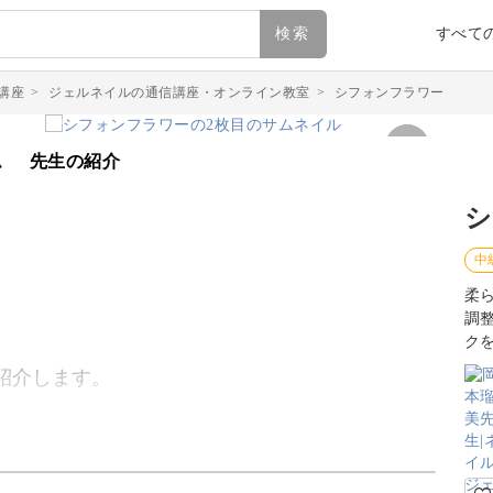
検索
すべて
講座
>
ジェルネイルの通信講座・オンライン教室
>
シフォンフラワー
ム
先生の紹介
シ
中
柔
調
ク
紹介します。