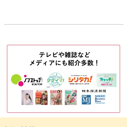
オープニング
00:00
はじめに
00:20
使用材料・道具
01:10
ベースカラーを塗布する
03:30
花びらを描く
05:38
花びらを重ねる
17:03
ゴールドのデザインを入れる
23:20
マットジェルでコーティングする
27:43
中心に点を打つ
28:30
完成♪
32:01