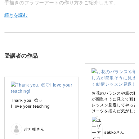
手描きのフラワーアートの作り方をご紹介します。
花びらの質感を調整しながら描けるのは、手描きならで
は！
受講者の作品
今回はナチュラルなカラーを使いますが、お好きなカラー
で組み合わせても◎
なめらかな下地を作る方法や、ふわっと自然にニュアンス
お花のバランスや筆の動
を付けるテクニックを、たっぷり盛り込んでレクチャーし
が簡単そうに見えて難し
Thank you. 😊♡
レッスン見返してやっと
ていきます。
I love your teaching!
けコツを掴んだ気がしま
自分のできないところだ
もレッスン見返せるから
具体的なポイントは、
たい🥹 英字シールがか
장지혜さん
sakkoさん
のでミラーアートで仕上