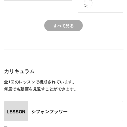
ました♬
◆下地を塗るときのポイント
◆花びらを描くときのコツ
◆色味を調整するコツ
◆バランスの取り方
すべて見る
クオリティが高いアートを描くコツやポイントを、下地の
塗り方から丁寧にレッスンしていきますよ。
カリキュラム
今回のようにナチュラルな雰囲気にしてもいいですし、寒
全1回のレッスンで構成されています。
何度でも動画を見返すことができます。
色系のカラーで作っても素敵です。
幅広い層のお客様に愛される、フラワーアートの表現をぜ
シフォンフラワー
LESSON
ひマスターしてくださいね。