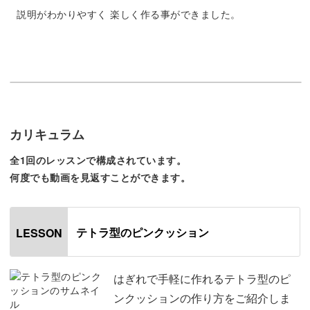
説明がわかりやすく 楽しく作る事ができました。
今回は中にマグネットを入れますので、針をささなくても
ピタッとひっついてくれる優れもの。
ミシンで作る方法を解説しますが手縫いでも作れますの
で、ミシンをお持ちではない方もチャレンジしてみてくだ
さいね♪
カリキュラム
全1回のレッスンで構成されています。
具体的なポイントは、
何度でも動画を見返すことができます。
◆生地に印をつけるときのポイント
◆生地の端を縫うときのポイント
テトラ型のピンクッション
LESSON
◆テトラ型の角をきれいに作るコツ
◆綿をきれいに詰めるコツ
はぎれで手軽に作れるテトラ型のピ
ンクッションの作り方をご紹介しま
ミシン初心者さんにもわかりやすいように、ミシンできれ