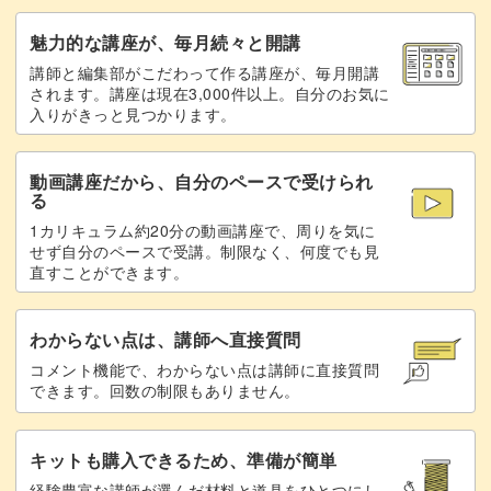
完成♪
19:40
魅力的な講座が、毎月続々と開講
講師と編集部がこだわって作る講座が、毎月開講
されます。講座は現在3,000件以上。自分のお気に
入りがきっと見つかります。
動画講座だから、自分のペースで受けられ
る
1カリキュラム約20分の動画講座で、周りを気に
せず自分のペースで受講。制限なく、何度でも見
直すことができます。
わからない点は、講師へ直接質問
コメント機能で、わからない点は講師に直接質問
できます。回数の制限もありません。
キットも購入できるため、準備が簡単
経験豊富な講師が選んだ材料と道具をひとつにし