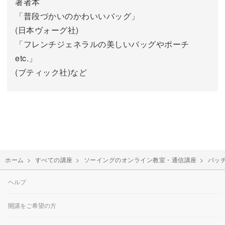
著者本
「普段づかいのかわいいバッグ」
(日本ヴォーグ社)
「フレンチジェネラルの美しいバッグやポーチ
etc.」
(ブティック社)など
ホーム
>
すべての講座
>
ソーイングのオンライン教室・通信講座
>
パッ
ヘルプ
開講をご希望の方