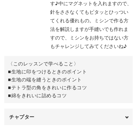
す♪中にマグネットを入れますので、
いに縫う方法をレクチャーしていきます。
針をささなくてもピタッとひっつい
てくれる優れもの。ミシンで作る方
法を解説しますが手縫いでも作れま
すので、ミシンをお持ちではない方
きれいなテトラ型が作れるように、綿の詰め方も丁寧にレ
もチャレンジしてみてくださいね♪
ッスンしていきますよ。
〈このレッスンで学べること〉
くぼでらようこ先生流の細かいポイントをチェックして、
■生地に印をつけるときのポイント
可愛いピンクッションを完成させていきましょう。
■生地の端を縫うときのポイント
■テトラ型の角をきれいに作るコツ
新しく購入した生地以外にも、ソーイングで余ったはぎれ
■綿をきれいに詰めるコツ
や着なくなった洋服など、様々な生地で作ることができま
す。
チャプター
お好みの大きさに作ったり生地を工夫したりして、自由な
オープニング
00:00
発想でピンクッションをアレンジしてみてくださいね。