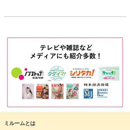
はじめに
00:20
可愛いピンクッションがあれば、ソーイングの時間が楽し
くなること間違いなし♪
使用材料・道具
01:20
合印をつける
02:55
ソーイングが趣味の方へのちょっとしたプレゼントにもお
すすめです。
ひもを布に仮止めする
03:58
縫い代を折る
04:38
ぜひテトラ型のピンクッションの作り方をマスターして、
小さい生地も有効活用していきましょう♪
布を半分に折って端を縫う
05:16
縫い代を割って上側の端を縫う
07:58
縫い目を片倒しして生地を表に返す
09:13
中に綿とマグネットを入れる
11:02
ミルームとは
コの字綴じで返し口を閉じる
13:50