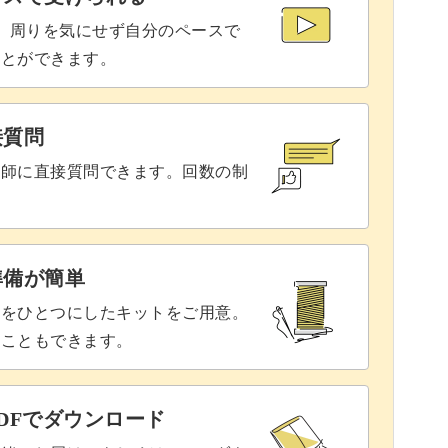
で、周りを気にせず自分のペースで
62:13
ことができます。
71:57
74:35
接質問
講師に直接質問できます。回数の制
79:30
87:14
90:18
準備が簡単
具をひとつにしたキットをご用意。
93:41
ることもできます。
れる
102:08
DFでダウンロード
104:16