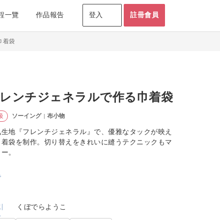
程一覽
作品報告
登入
註冊會員
巾着袋
レンチジェネラルで作る巾着袋
ソーイング
布小物
級
|
気生地『フレンチジェネラル』で、優雅なタックが映え
巾着袋を制作。切り替えをきれいに縫うテクニックもマ
ター。
くぼでらようこ