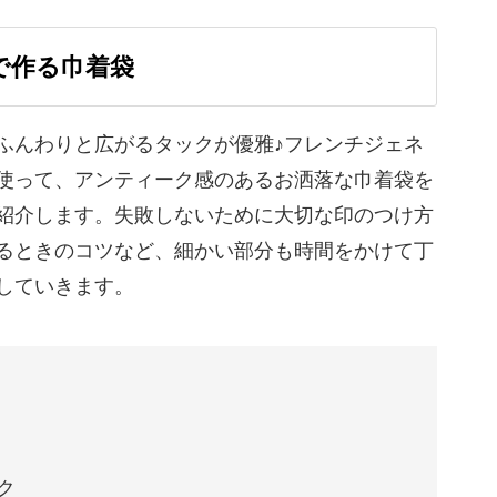
で作る巾着袋
とめ方や縫い幅、縫うときの注意点など、工程ご
ふんわりと広がるタックが優雅♪フレンチジェネ
使って、アンティーク感のあるお洒落な巾着袋を
使えばレトロ感たっぷりになりますし、ポップな
紹介します。失敗しないために大切な印のつけ方
ますよ。
るときのコツなど、細かい部分も時間をかけて丁
していきます。
お洒落にコーディネートして、ご自身ならではの
として使ったり、旅行にいくときの小物入れとし
ク