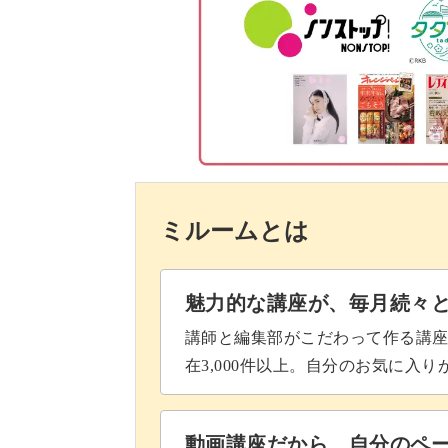
袋口布のひもの通り口に折り目を
リボンに折り目をつける
表布本体のタックを仮止めする
袋口布にリボンを仮止めする
ミルームとは
本体と袋口布を縫いつける
リボンにステッチを入れる
魅力的な講座が、毎月続々
表布のわきを縫う
講師と編集部がこだわって作る講
在3,000件以上。自分のお気に入
本体と底を縫いつける
内布にギャザーを寄せる
動画講座だから、自分のペ