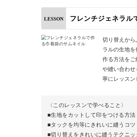
フレンチジェネラル
LESSON
きれいに縫い合わせるためにまち針の
とにわかりやすく解説していきます。
切り替えから
ラルの生地を
今回のようにアンティーク風の生地を
作る方法をご
柄や無地でも素敵な巾着袋に仕上がり
や縫い合わせ
寧にレッスン
切り替えのリボンと生地のデザインを
巾着袋を作ってみてくださいね♪
〈このレッスンで学べること〉
たっぷり物が入る巾着袋は化粧ポーチ
■生地をカットして印をつける方法
ても役立ちますよ。
■タックを均等にきれいに縫うコツ
■切り替えをきれいに縫うテクニッ