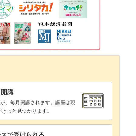
28:12
つける
32:51
35:02
35:55
37:40
39:22
43:21
と開講
45:38
座が、毎月開講されます。講座は現
りがきっと見つかります。
49:54
55:09
ースで受けられる