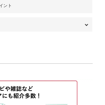
ャレンジして、じっくり時間をかけて楽しみなが
イント
00:00
00:20
02:08
04:27
19:12
26:59