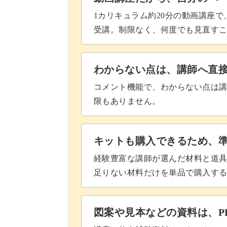
1カリキュラム約20分の動画講座
内布の袋口布と本体を縫いつける
受講。制限なく、何度でも見直す
粗めに縫った糸を外す
内布のわきを縫う
わからない点は、講師へ直
コメント機能で、わからない点は
内布と底を縫いつける
限もありません。
粗めに縫った糸を外す
底の縫い代を倒す
キットも購入できるため、
経験豊富な講師が選んだ材料と道
表袋と内袋を縫いつける
足りない材料だけを単品で購入す
紐通し口の下に補強ステッチを入
ひもを通す
図案や見本などの資料は、P