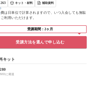
263
キット・材料
補助資料
会費は日単位で計算されますので、いつ入会しても無駄
くご利用いただけます。
受講期間：2ヶ月
受講方法を選んで申し込む
料キット
,280
/09/01に発送
無事に完成しました