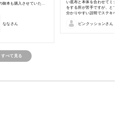
い底布と本体を合わせてミシン
の御本も購入させていただ
をする所が苦手ですが、とても
した。
分かりやすい説明でステキな巾
ど、細部にまでこだわった作りごたえがある巾着
がとうございました😊
着を作ることが出来ました。
ななさん
ピンクッションさん
ありがとうございました。
デザインがとてもかわいいで
す。
他の生地でも作ってみようと思
います。
すべて見る
ント
縫い合わせるときのコツなど、細かい部分も時間
。