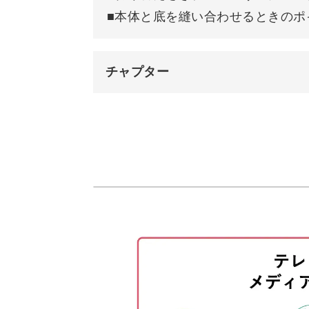
ぜひ作りごたえたっぷりの巾着袋にチ
■本体と底を縫い合わせるときのポ
ら作ってみてくださいね♪
チャプター
オープニング
はじめに
使用材料・道具
表布を裁断する
内布を裁断する
ひもの下準備をする
表布本体にタックを寄せる