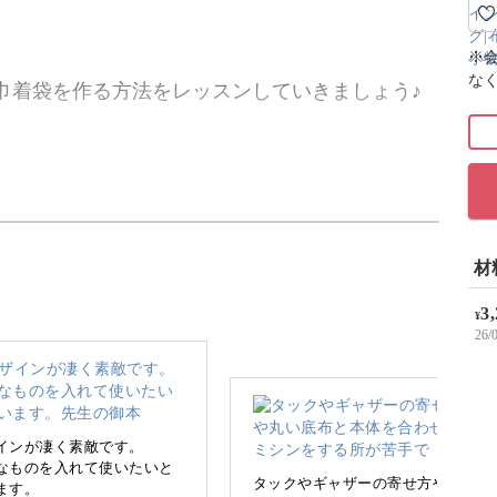
※
な
巾着袋を作る方法をレッスンしていきましょう♪
ラルの生地を使って、アンティーク感のあるお洒
ていきます♪
材
3
¥
26
が優雅なポーチを、アンティークのようなデザイ
て作っていきましょう。
底の巾着で、内布をつけるのでとても使い勝手が
インが凄く素敵です。
なものを入れて使いたいと
タックやギャザーの寄せ方や丸
ます。