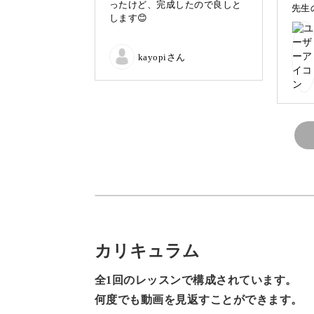
ったけど、完成したので良しと
先生
します😊
きま
切り替えやタック、ギャザー、内布な
あり
袋となっていますよ。
kayopiさん
具体的なポイントは、
◆生地をカットして印をつける方法
◆タックを均等にきれいに縫うコツ
◆切り替えをきれいに縫うテクニック
◆本体と底を縫い合わせるときのポイ
カリキュラム
失敗しないために大切な印のつけ方や
全1回のレッスンで構成されています。
をかけて丁寧にレッスンしていきます
何度でも動画を見返すことができます。