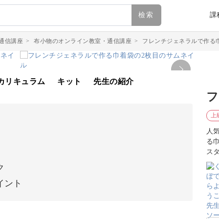
檢索
課
通信講座
>
布小物のオンライン教室・通信講座
>
フレンチジェネラルで作る
カリキュラム
キット
先生の紹介
フ
上
人
る
ス
ク
イント