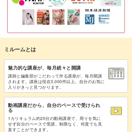
で、様々な形で試すとバリエーションが増やせて楽しいで
お花の型に成型する
07:46
すよ。
土台のワックスに穴を開けて芯を通す
12:02
存在感たっぷりのフラワーリボンキャンドル作りにチャレ
ンジして、飾ったり明かりを灯したりして使ってみてくだ
ワックスを溶かして白に着色する
13:40
さいね♪
ミルームとは
土台をコーティングする
14:20
土台にリボンとお花をつける
15:54
魅力的な講座が、毎月続々と開講
講師と編集部がこだわって作る講座が、毎月開講
完成♪
18:56
されます。講座は現在3,000件以上。自分のお気に
入りがきっと見つかります。
動画講座だから、自分のペースで受けられ
る
1カリキュラム約20分の動画講座で、周りを気に
せず自分のペースで受講。制限なく、何度でも見
直すことができます。