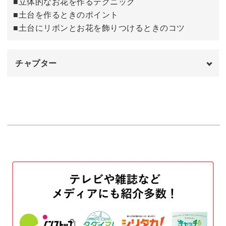
■立体的なお花を作るテクニック
難易度が高いお花の造形は1つ1つの工程を丁寧にレクチャ
■土台を作るときのポイント
ーしますので、きれいなお花が作れるようになりますよ♪
■土台にリボンとお花を飾りつけるときのコツ
チャプター
リボンやお花がきれいに作れるようになったら、次は色や
オープニング
00:00
大きさを変えて作っていきましょう♪
はじめに
00:20
土台とリボンとお花の色を自由にコーディネートして、可
使用材料・道具
01:18
愛いキャンドルを完成させてくださいね！
土台用の型を準備する
02:54
プレゼントする場合は贈る相手が好きな色を取り入れて、
オリジナルキャンドルを作ってあげると喜ばれるでしょ
ワックスを溶かして土台の型に注ぐ
03:21
う。
カラーシートでリボンを作る
04:34
土台の大きさや形を変えるだけでも印象が変わりますの
お花用のカラーシートを準備する
06:28