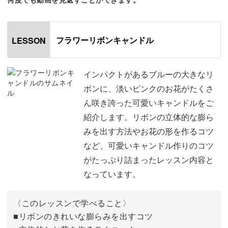
お花がたくさん咲き誇った可愛いキャンドル。
お誕生日やお祝いごとなどにぴったりなデザインで、見て
フラワーリボンキャンドル
LESSON
いるだけで嬉しい気持ちにしてくれそうです♪
インパクトがあるブルーの大きなリ
リボンの立体的な膨らみを出す方法やお花の形を作るコツ
ボンに、淡いピンクのお花がたくさ
など、可愛いキャンドル作りのコツがたっぷり詰まったレ
ん咲き誇った可愛いキャンドルをご
ッスン内容となっています。
紹介します。リボンの立体的な膨ら
みを出す方法やお花の形を作るコツ
具体的なポイントは、
など、可愛いキャンドル作りのコツ
がたっぷり詰まったレッスン内容と
◆リボンのきれいな膨らみを出すコツ
なっています。
◆立体的なお花を作るテクニック
◆土台を作るときのポイント
〈このレッスンで学べること〉
◆土台にリボンとお花を飾りつけるときのコツ
■リボンのきれいな膨らみを出すコツ