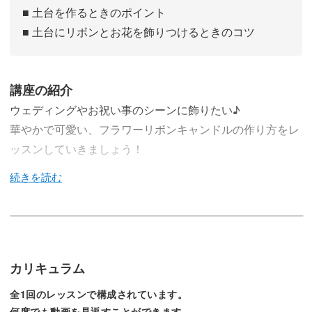
■ 土台を作るときのポイント
■ 土台にリボンとお花を飾りつけるときのコツ
講座の紹介
ウェディングやお祝い事のシーンに飾りたい♪
華やかで可愛い、フラワーリボンキャンドルの作り方をレ
ッスンしていきましょう！
今回のレッスンでは、大きなリボンと可愛いお花がポイン
トの、フラワーリボンキャンドルの作り方をレクチャーし
ていきます♪
カリキュラム
全1回のレッスンで構成されています。
インパクトがあるブルーの大きなリボンに、淡いピンクの
何度でも動画を見返すことができます。