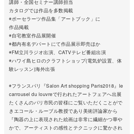
講師・全国セミナー講師担当
カタログでは作品を多数掲載
◉ポーセラーツ作品集「アートブック」に
作品掲載
◉自宅教室作品展開催
◉都内有名デパートにて作品展示即売ほか
◉FM立川ラジオ出演、CATVテレビ番組出演
◉ハワイ島ヒロのクラフトショップ(電気炉設置、体
験レッスン)海外出張
◉フランスパリ『Salon Art shopping Paris2018』le
carrousel du louvreで行われたアートフェアへ出展
たくさんのパリ市民の皆様にご覧いただくことがで
きエコール・ルーブル教授であり美術評論家から
『陶器の上に表現された絵画は非常に繊細かつ華や
かで、アーティストの感性とテクニックに驚かされ