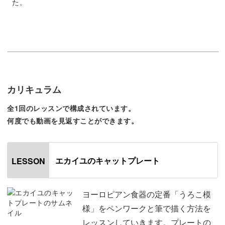
た。
可愛い猫の描き方やきれいにうろこ模様を描く方法など、
木村先生のテクニックを丁寧に解説していきます。
図案の作り方から1つ1つの工程を詳しく解説していきます
カリキュラム
ので、今回の作品はもちろん、今後の作品作りにも活かす
ことができるレッスンです。
全1回のレッスンで構成されています。
何度でも動画を見返すことができます。
「自分でデザインしてみたい！」という方は、ぜひチェッ
クしてみてくださいね。
エカイユのキャットプレート
LESSON
うろこ模様がきれいに描けたら、次はご自身のお好みのデ
ザインで、オリジナル作品作りに挑戦していきましょう！
ヨーロピアン食器の定番「うろこ模
様」をペンワークと筆で描く方法を
ハート模様がデザインされた猫のプレートは、大切な人へ
レッスンしていきます。プレートの