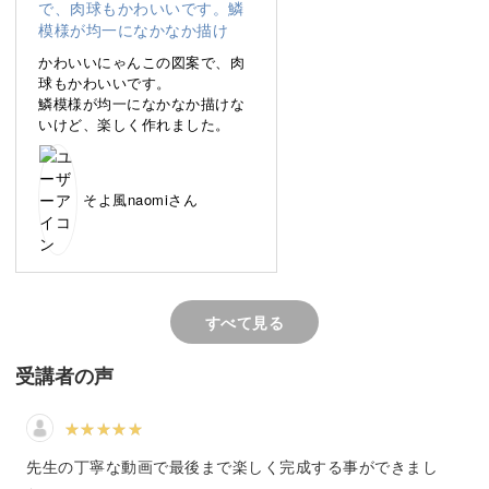
ト。
かわいいにゃんこの図案で、肉
ヨーロピアン食器の定番である、うろこ模様をペンワーク
球もかわいいです。
鱗模様が均一になかなか描けな
と筆で描く方法をレッスンしていきます。
いけど、楽しく作れました。
白磁にバランスよく分割する方法やパターンの作り方な
ど、本格的なポーセラーツのテクニックを盛り込んだ内容
そよ風naomiさん
となっていますよ。
具体的なポイントは、
すべて見る
◆白磁にバランスよくデザインする方法
受講者の声
◆下絵を写すときのポイント
◆うろこ模様を描くときのポイント
◆きれいに盛るための手の動かし方
先生の丁寧な動画で最後まで楽しく完成する事ができまし