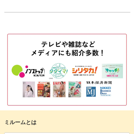
はじめに
00:20
使用材料・道具
02:49
白磁に分割の印をつける
04:45
プレートの中心に印をつける
08:10
プレートにクリアファイルを固定する
10:40
お皿の縁の長さを測り4ヶ所に印をつける
11:14
印に合せてコンパスで横線を引く
13:10
分割の印に合わせて定規で縦線を引く
14:35
上絵の具をライナーオイルで溶く
15:47
ミルームとは
パターンをカットする
19:14