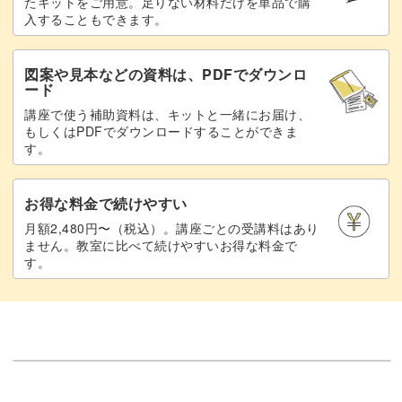
たキットをご用意。足りない材料だけを単品で購
盛り材を作る
54:27
入することもできます。
猫の肉球部分の色を落とす
57:20
図案や見本などの資料は、PDFでダウンロ
ード
猫の鼻と肉球部分に色盛りをする
58:22
講座で使う補助資料は、キットと一緒にお届け、
もしくはPDFでダウンロードすることができま
足跡部分に色盛りをする
59:55
す。
完成♪
61:49
お得な料金で続けやすい
月額2,480円〜（税込）。講座ごとの受講料はあり
ません。教室に比べて続けやすいお得な料金で
す。