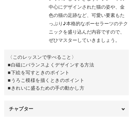
のプレゼントにもぴったりの愛らしさ。
中心にデザインされた猫の姿や、金
色の猫の足跡など、可愛い要素もた
飾ってインテリアアイテムとしても楽しめますし、プレー
っぷり♪本格的なポーセラーツのテク
トとカップに同じデザインを施してペア使いしても素敵で
ニックを盛り込んだ内容ですので、
す。
ぜひマスターしていきましょう。
プレートにデザインする方法やうろこ模様を描く方法な
〈このレッスンで学べること〉
ど、ポーセラーツのテクニックをマスターして、素敵な作
■白磁にバランスよくデザインする方法
品を作ってみてくださいね♪
■下絵を写すときのポイント
■うろこ模様を描くときのポイント
■きれいに盛るための手の動かし方
チャプター
オープニング
00:00