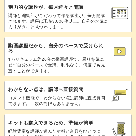
カーボン紙を敷いて図案を写す
19:27
魅力的な講座が、毎月続々と開講
講師と編集部がこだわって作る講座が、毎月開講
ペンワークの使い方
24:32
されます。講座は現在3,000件以上。自分のお気に
入りがきっと見つかります。
猫の輪郭を描く
25:22
動画講座だから、自分のペースで受けられ
猫の目と鼻を描く
30:33
る
1カリキュラム約20分の動画講座で、周りを気に
ハートの中の鱗の輪郭を描く
31:30
せず自分のペースで受講。制限なく、何度でも見
直すことができます。
ライナーオイルを加えて色を薄める
36:27
筆でハートの中の鱗の模様を描く
38:14
わからない点は、講師へ直接質問
コメント機能で、わからない点は講師に直接質問
猫の影の部分を描く
40:34
できます。回数の制限もありません。
ペンでお皿のふちの鱗の輪郭を描く
43:48
キットも購入できるため、準備が簡単
ペンでお皿のふちの鱗の模様を描く
49:23
経験豊富な講師が選んだ材料と道具をひとつにし