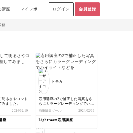
の講座
マイレポ
ログイン
会員登録
投稿
トモカ
て明るさやコント
応用講座の2で補正した写真をさ
てみました。
らにカラーグレーディングでハイ
ライトなどを細かく調整して、少
2024/02/10
画像編集ツール
2024/02/03
し古めかしい懐かしさを感じるよ
うな写真にしてみました。
礎講座
Lightroom応用講座