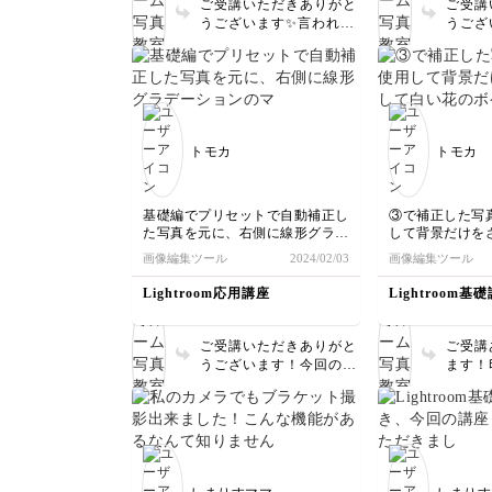
ご受講いただきありがと
ご受講
うございます✨言われて
うござ
もわからないくらいとて
で分け
も自然にレタッチされて
けるご
いますね！仕上がりの素
です✨
敵さも一段と増していま
がかか
す💡
写体が
じます
トモカ
トモカ
基礎編でプリセットで自動補正し
③で補正した写
た写真を元に、右側に線形グラデ
して背景だけを
ーションのマスクをかけて明るさ
い花のボケ部分
画像編集ツール
2024/02/03
画像編集ツール
を補正、さらに手前の風鈴以外を
花の部分を少し
背景のマスクにして色味や明るさ
て際立つように
Lightroom応用講座
Lightroom基
などを補正してみました。
ご受講いただきありがと
ご受講
うございます！今回のレ
ます！
ッスンは細かな機能を使
わりま
うのでやや難しかったと
色や形
思いますが、早速使いこ
き立つ
なしていらっしゃって素
晴らしいです✨ぜひ様々
な画像編集にご活用いた