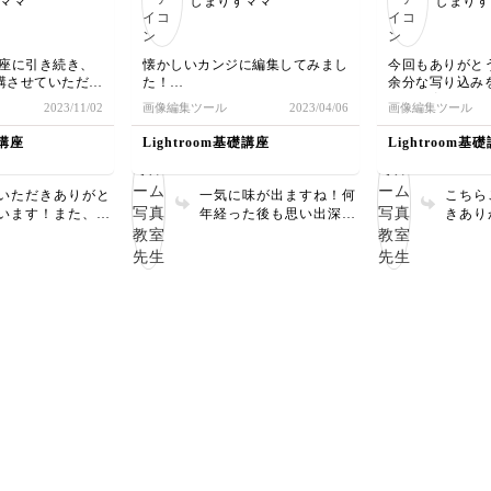
ママ
しまりすママ
しまりす
基礎講座に引き続き、
懐かしいカンジに編集してみまし
今回もありがと
講させていただき
た！
余分な写り込み
で撮影したことが
レッスン全て受講させていただき
ーして増やした
2023/11/02
画像編集ツール
2023/04/06
画像編集ツール
知識がついて良か
ました！ありがとうございました
ですね！！
カメラでも、画質
(^^)
膝の近くの小さ
用講座
Lightroom基礎講座
Lightroom基
階で切り替えるこ
たんですが、草
！
で上手くできま
の時点で、消せ
いただきありがと
一気に味が出ますね！何
こちら
ておくことが大
います！また、お
年経った後も思い出深い
きあり
カメラで試してい
1枚になること間違いな
す！ド
て良かったです
しです。 受講修了まこ
のとて
Wデータは少しデー
とにおめでとうございま
ね。 お膝近くの小さな
重たいところはあ
す✨
人物で
が、できることが
の修正
ので、SDカード
よね…
リが許す限りは
を学ん
データの撮影がお
で、撮
す^ ^
にもぜ
さい🧚🏻‍