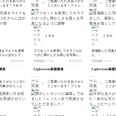
いただきありがと
ご受講いただきありがと
ご受講
います！それぞれ
うございます！フォント
うござ
てフィルターをか
とお写真の雰囲気がマッ
集によ
発想がとても素敵
チしており、文字によっ
柔らか
背景にフィルター
て雰囲気がより作られる
ました
ったことでより被
一枚ですね❁文字を入れ
さも引
引き立つ印象を感
る位置もおしゃれで素敵
しいで
🌿
です💡
トモカ
トモカ
真をマスクを使用
プリセットを使用してカラフルか
昔撮影した写真
さらにぼかして白
つ少し懐かしさを感じる写真にな
た。
を少なく補正して
るように調整してみました。
撮影した時は意
2024/02/01
画像編集ツール
2024/02/01
画像編集ツール
だけシャープにし
していましたが並べ
してみました。
の方が柔らかく
礎講座
Lightroom基礎講座
Lightroom基
と思いました。
細かく補正でき
す。
ありがとうござい
ご受講いただきありがと
ご受講
印象ががらっと変
うございます！プリセッ
うござ
したね✨被写体の
トの使用により写真全体
色々試
の美しさがより引
にぐっと奥行き感や深み
の良い
一枚に感じます🌷
が出ていますね✨背景の
っしゃる
色も素敵ですが風鈴の色
は細か
が引き立っておりこちら
で、使
も素敵です🎐
ととて