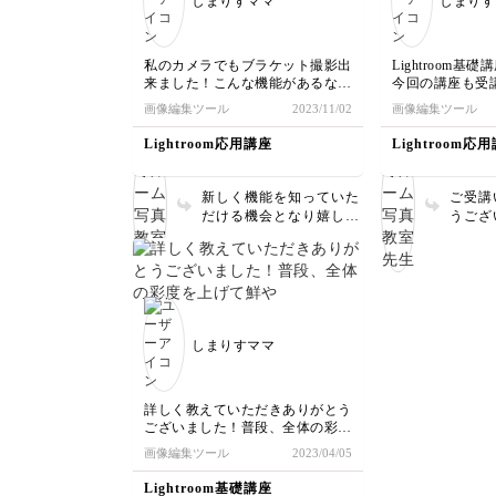
しまりすママ
しまりす
だけたら嬉しいです💡
私のカメラでもブラケット撮影出
Lightroom
来ました！こんな機能があるなん
今回の講座も受
て知りませんでした！
ました。RAW
画像編集ツール
2023/11/02
画像編集ツール
無かったので、
ったです。私の
Lightroom応用講座
Lightroom応
とRAWを数段
とができました
新しく機能を知っていた
ご受講
だける機会となり嬉しい
うござ
です！適切な明るさを見
手元の
つけるのが難しい時など
ただけ
にぜひ使ってみてくださ
✨RA
い📸
タ量が
ります
広がる
しまりすママ
のメモ
RAW
すすめで
詳しく教えていただきありがとう
ございました！普段、全体の彩度
を上げて鮮やかに仕上げることが
画像編集ツール
2023/04/05
多いのですが、被写体によっては
安っぽい印象になってしまうのが
Lightroom基礎講座