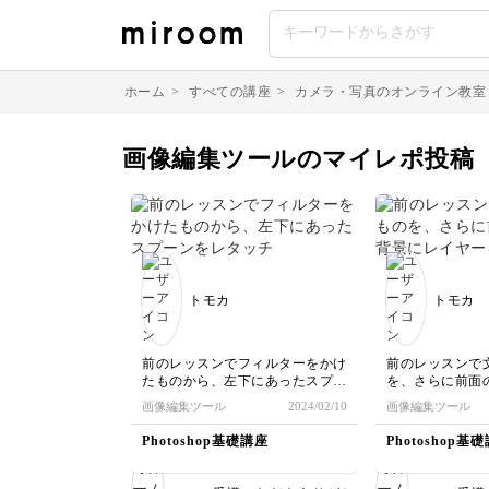
ホーム
>
すべての講座
>
カメラ・写真のオンライン教室
画像編集ツールのマイレポ投稿
トモカ
トモカ
前のレッスンでフィルターをかけ
前のレッスンで
たものから、左下にあったスプー
を、さらに前面
ンをレタッチで削除してみまし
レイヤーを分け
画像編集ツール
2024/02/10
画像編集ツール
た。
ルターをかけて
Photoshop基礎講座
Photoshop基