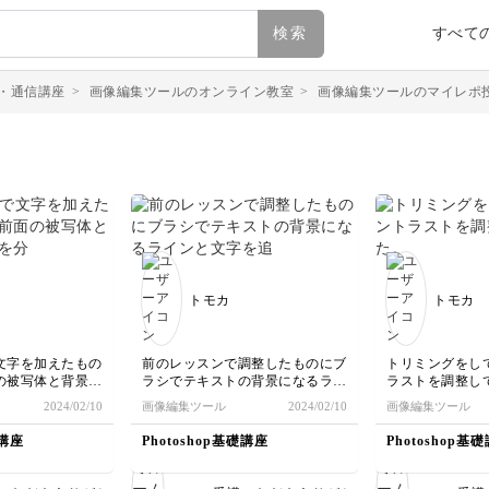
検索
すべて
・通信講座
>
画像編集ツールのオンライン教室
>
画像編集ツールのマイレポ
トモカ
トモカ
文字を加えたもの
前のレッスンで調整したものにブ
トリミングをし
の被写体と背景に
ラシでテキストの背景になるライ
ラストを調整し
、それぞれにフィ
ンと文字を追加してみました。
2024/02/10
画像編集ツール
2024/02/10
画像編集ツール
みました。
礎講座
Photoshop基礎講座
Photoshop基