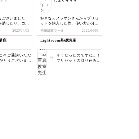
ママ
しまりすママ
りです。引き出しとして
今後たくさんご活用いた
だけますと幸いです✨
うございました！
好きなカメラマンさんからプリセ
を消したり、コピ
ットを購入した際、使い方が分か
りできるのは便利
らず理解するまですごく時間がか
2023/04/05
画像編集ツール
2023/04/05
かったので、早くこの講座に出会
い人を消そうとし
いたかったです…(；ω；)笑
礎講座
Lightroom基礎講座
に混ざっているの
せんでした。撮影
そうかどうか考え
こそご受講いただ
そうだったのですね…！
事ですね！
がとうございま
プリセットの取り込み方
ラマチックな印象
は意外と情報が少ないと
も素敵な1枚です
思い講座内容に入れさせ
ていただきました！ そ
すが、細かい部分
うおっしゃっていただけ
は特に難しいです
てよかったです✨ 桜と空
。今回修正の方法
のコントラストが鮮やか
でいただいたの
でとても美しいです🌸
影時に逆算するの
ひ役立て見てくだ
♂️