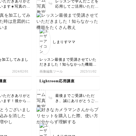
いただきありがと
レッスンで学んだことを
います☀️写真の編
応用してご活用いただき
って、お花に合う
光栄です✨編集によって
な一枚に仕上がり
レトロ感のある一枚に仕
ね！お花の色の白
上がっていますね！風鈴
き立っており、美
とそのような雰囲気の相
す💐
性も抜群ですね🎐
しまりすママ
を加工してみまし
レッスン最後まで受講させていた
だきました！知らなかった機能を
図的に寒色を強く
たくさん教えていただき、ありが
2024/02/01
画像編集ツール
2023/11/02
てみるとafter
とうございました。Lightroomで
ていい感じだなぁ
写真をより思い通りに仕上げるこ
礎講座
Lightroom応用講座
とが出来るようになりました！
るのが良かったで
いただきありがと
最後までご受講いただ
います！後から
き、誠にありがとうござ
せるのも画像編集
います！今回の講座はな
ところですね。お
かなか知る機会がない機
通りLightroom
能を知っていただき、幅
く補正ができるの
を広げていただく講座で
い方を知っておく
したので、そのようにお
も役に立ちます✨
っしゃっていただき何よ