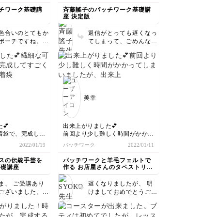
は大きくしませんでした。
チワーク基礎講
斉藤謠子のパッチワーク基礎講
座 決定版
色合いのとてもか
返信がとっても遅くなっ
ポーチですね。写
てしまって、ごめんなさ
囲気もすてきで
い。 かわいいポケット
大切に使ってくだ
がついて、オリジナルの
。
バッグができましたね。
大切に使ってください
ね。
美幸
💕
出来上がりました💕
着袋で、完成して
前回より少し難しく時間がかかっ
す。
てしまいましたが、出来上がると
2022/01/19
パッチワーク
2022/01/11
方が学べたので、
可愛くて嬉しいです。次のレッス
うと思います。
ンも楽しみにしております。
スの伝統手芸を
パッチワークと羊毛フェルトで
ございます😊
基礎講座
作る お店屋さんのタペストリー
も楽しみにしてお
講座
ま、 ご受講あり
遅くなりましたが、 明
ございました。図
けましておめでとうござ
ューリップ、丸、
います。 今年もチクチ
麗です。巾着の仕
ク楽しんでくださいね！
フンワリとして良
今回のカフェもとても素