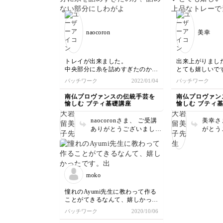
ます。どのハウスもかわ
す。今
いいので大きさを変えて
に仕上
いろいろ作ってください
ンシル
naocoron
美幸
ね。 ポーチやタペスト
てフリ
リーにもおすすめです。
用した
来上が
工程を
トレイが出来ました。
出来上がりました
な作業
中央部分に糸を詰めすぎたのか、
とても嬉しいで
す。 
詰めない部分にしわがよってしま
真っ白な上品な
パッチワーク
2022/01/04
パッチワーク
ーを使
い、きれいな長方形になりません
♪
なると
でしたが、何とか形になりまし
先生ありがとう
南仏プロヴァンスの伝統手芸を
南仏プロヴァン
た。
したら
愉しむ ブティ基礎講座
愉しむ ブティ
naocoronさま、 ご受講
美幸さ
ありがとうございまし
がとう
た。 綺麗な長方形にな
ステッ
らなかったと言う事です
いて図
が素敵に仕上がっていま
も入り
すよ。 詰め糸はコーデ
上がっ
ィングしようと思うと想
配信か
moko
像以上にいくらでも入っ
成はと
てしまいます。 お花、
毎日、
憧れのAyumi先生に教わって作る
葉の部分は少なめに入れ
けたの
ことがてきるなんて、嬉しかった
て様子を見ながら足すよ
しいで
です。出来上がりは、ちょっとア
パッチワーク
2020/10/06
うにして下さい。指でさ
影準備
レレってところもありますが…
わってカチカチに硬くな
イレポ