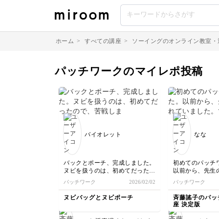
ホーム
>
すべての講座
>
ソーイングのオンライン教室・
パッチワークのマイレポ投稿
バイオレット
なな
バックとポーチ、完成しました。
初めてのパッチ
ヌビを扱うのは、初めてだったの
以前から、先生
で、苦戦しましたが、可愛いのが
ました。でも、
パッチワーク
2026/02/02
パッチワーク
出来たので、嬉しいです。
か手を出せず本
息…でした。笑
ヌビバッグとヌビポーチ
斉藤謠子のパッ
今回キットにチ
座 決定版
た。
動画で、先生の