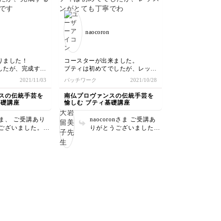
です。巾着の仕立
敵にかわいくできました
覚えるとブティ作
ね！ ラインをチクチク
なくても、手持ち
するのは難しいのです
naocoron
いプリント生地で
が、うまく細くさせてい
も楽しいと思いま
ます。 次回も間も無く
配信です。マイペースで
チクチク楽しんでくださ
りました！
コースターが出来ました。
いね ほ
したが、完成する
ブティは初めてでしたが、レッス
ンがとても丁寧でわかりやすく、
2021/11/03
パッチワーク
2021/10/28
す。とても分かり
楽しく製作出来ました。
動画で、先生に感
スの伝統手芸を
南仏プロヴァンスの伝統手芸を
のレッスンも楽し
基礎講座
愉しむ ブティ基礎講座
す。
ま、 ご受講あり
naocoronさま ご受講あ
ございました。1
りがとうございました。
丁寧にステッチさ
ステッチの針目が揃って
ますね。詰め糸も
いて、とても綺麗な仕上
端までしっかりと
がりですね。図案の立体
います。楽しんで
感も良い感じです。製作
いただけた事が嬉
過程を楽しんでいただけ
す。ぜひ使って下
た事が嬉しいです。
。