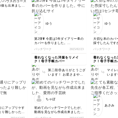
いハウスのコース
ださいね。
ですね
納得したりすごく
6個も出来ました
て光栄
た。また、いろい
画は縫い方のコツ
うござ
ンジしたいです♪
とてもわかりやす
よね。ご利用いた
りがとうございま
ゆう
ゆう
 ぜひ、違う布で
てみてください
第2弾❣️ 今度は5年ダイアリー📔の
大切な本のカバー
カバーを作りました。
採寸したんです
中に折り込むサイズを間違ってし
1センチ取れず
パッチワーク
2025/02/23
パッチワーク
まい残念😢
接着芯も貼って
でも、プレゼントした人は喜んで
としていい感じで
着れなくなった洋服をリメイ
着れなくなった
使ってくれています😊
ク！母子手帳カバー
ク！母子手帳カ
第二段😍ありがとうござ
マイレ
います！ お星さまや可
います
愛いキャラクターがリン
ーに作
クして、物語りのような
も嬉しい
作品になりましたね🌟
難しか
世界に一つのカバーの贈
んが、
り物に、受け取られた方
がって
ちゃぼ
も喜ばれたことと思いま
びも統
あさみ
す☺️ 心温まる素敵なレ
リハリ
りにアップリケす
初めてのパッチワークでしたが、
ポートありがとうござい
😍 
より難しかったで
動画を見ながら作成出来ました。
ます💓
♡ ご自身だけのカバー
愛用の手芸鋏にサイズもピッタリ