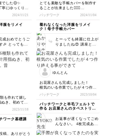
なひとときを過ご
でした😊✨
とても素敵な手帳カバーを制作す
色違いのキットも購入したので、
ださいね☺️ ご受
丁寧にゆっくりご
ることが出来ました🙇‍♀️✨
そちらはプレゼント用に制作した
がとうございます
ので迷うことなく
2024/11/21
パッチワーク
2024/11/04
いと思います😊
ることが出来まし
今回はLサイズです😊外側も中側
もすごく可愛いです！
洋服をリメイ
着れなくなった洋服をリメイ
ク！母子手帳カバー
🙇‍♀️✨
布の組み合わせ方も教えてくださ
り、とても参考になりました✨
完成おめでとうご
とーっても綺麗に仕上が
今度は慌てずゆっ
す🎉 とっても可
りましたね😍 講座と同
げたいので、２作
いつも余った布生地はもったいな
きましたね！ 根
じように作って完成、で
‍♀️✨
いなぁと思いながらも、使い道が
最後まで受講くだ
ももちろん良いのですが
無いので残すことはしていません
こちらこそありが
手元に集まった生地を使
先生のお話を参考
でしたが、
います✨ これか
ったり、 ご自身がとき
これからは
さん使ってあげて
めく組み合わせで オリ
れを切って並べて
たくさん残して先生の講座を参考
ゆんとん
。 十分綺麗
ジナルの作品を作ったも
に、色々作ってみたいと思います
がってると思いま
らえたらなぁという思い
コーナーをみてみ
🙇‍♀️✨
お花屋さんも完成しました！

2作目もぜひ✨ ご
で解説したので そう言
根気のいる作業でしたが４つ作り
素敵な講座をお届けくださりあり
生地を選ぶことで
ってもらえてとても嬉し
終える事ができて良かったです。
パッチワーク
2023/10/04
布小物の楽しさを
がとうございます😊✨
った楽しみがある
いです✨ サイズを調整す
種類も作れて嬉し
本当にありがとう
ます☺️
ればブックカバーなどに
指ぬき、初めて使
パッチワークと羊毛フェルトで
も応用できますので、
家庭科の教材につ
作る お店屋さんのタペストリー
2023/11/18
楽しみながら色々作って
箱の底でねむって
講座
みてくださいね☺️
年も経って使う日
お返事が遅くなってごめ
チワーク基礎講
パッチワークは楽
んなさい。 4枚完成あめ
でとうございます。 根
投稿、ありがとう
気よく丁寧に仕上げてく