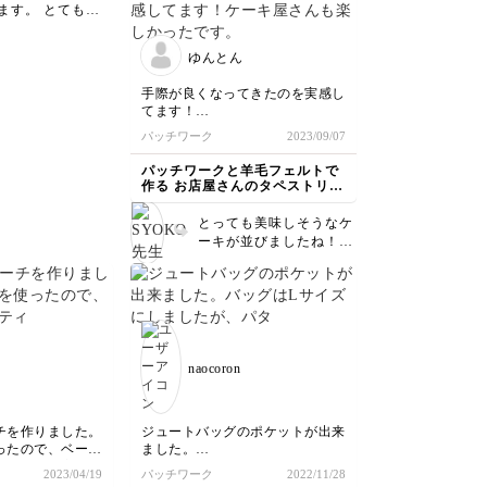
ます。 とてもき
ださってとても嬉しく拝
できましたね。
見しました。 一つづつ
ろ新しい便利な道
仕上がる毎に上達して、
ゆんとん
りますが、運針用
とてものみこみがはやい
きは昔ながらのも
なあと感心しました。
手際が良くなってきたのを実感し
番使いやすいです
これからも、機会があれ
てます！
 これからもパッ
ばほかのモチーフにも挑
ケーキ屋さんも楽しかったです。
パッチワーク
2023/09/07
ク楽しんでくださ
戦してくださいね。
パッチワークと羊毛フェルトで
作る お店屋さんのタペストリー
講座
とっても美味しそうなケ
ーキが並びましたね！丁
寧に仕上げてくださって
ありがとうございます。
この調子で、いろんなも
のにチャレンジしてみて
下さいね❣️
naocoron
チを作りました。
ジュートバッグのポケットが出来
ったので、ベース
ました。
グラインを変えま
バッグはLサイズにしましたが、
2023/04/19
パッチワーク
2022/11/28
パターンが華やかなのでポケット