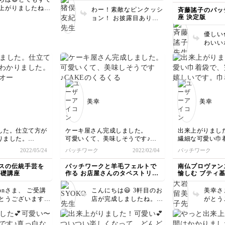
て、先生が昨年作られたyoutube
上がりましたね！
わー！素敵なピンクッシ
斉藤謠子のパッ
を拝見しています。服なんて作っ
仕上げていただい
座 決定版
ョン！ お披露目ありが
たことがないので、作れるかな
がとうございま
とうございます😊 嬉し
ー？失敗しないかなー？と。。ま
た他のものにもチ
優しい
いリクエストのお話あり
たいつか、こちらのミルームで
ジして下さいね！
わいい
がとうございます😊 今
も、簡単に作れるスカートの講座
様でした。
真の雰
後の参考にさせていただ
があるといいなぁ なんて思って
す。 
きます！
います。^^;裏地なし、裏地あ
さいね
り、ポケット付き、両方作ってみ
たいです。こちらの講座なら、バ
ッグたちのように、超初心者の私
でもなんとか完成できるので
美幸
美幸
は？？と。。(^^;;いつか、でいい
のでご検討下さいませ。
した。仕立て方が
ケーキ屋さん完成しました。
出来上がりました
りました。
可愛いくて、美味しそうです♪
繊細な可愛い巾
オーガンジーの布
CAKEのくるくると丸くなった文
すごく嬉しいで
2022/05/24
パッチワーク
2022/02/04
パッチワーク
な、と思うので、
字の刺繍がすごく可愛いくて大好
巾着袋の仕立て
す。
きです。
また作ってみよ
スの伝統手芸を
パッチワークと羊毛フェルトで
南仏プロヴァン
先生ありがとうございます😊
先生、ありがとう
基礎講座
作る お店屋さんのタペストリー
愉しむ ブティ
次回のレッスン
講座
ります。
oronさま、 ご受講
こんにちは😃 3軒目のお
美幸さ
とうございます。
店が完成しましたね。だ
がとう
ステッチがとても
んだんスキルアップされ
案のチ
すしコーディング
て素晴らしい出来栄えで
共に綺
うど良い感じで
す❣️ ケーキの細かいとこ
立ても