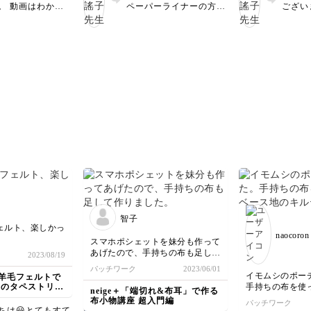
けようと思いま
。 動画はわかり
ペーパーライナーの方法
ござい
ございました。
ですよね。 道具
は少し手間がかかります
れいに
ているなら、お気
が、仕上がりはとてもき
いろい
の布でいろいろな
れいですよね。 ストラ
具があ
作ることができま
イプの布の使い方も上手
の指ぬ
これからもパッチ
にできています。ぜひ、
のが一
を続けてください
他の布でも作ってみてく
よね。
ださいね。
チワー
いね。
智子
ェルト、楽しかっ
naocoron
スマホポシェットを妹分も作って
あげたので、手持ちの布も足して
2023/08/19
作りました。とても可愛いピンク
パッチワーク
2023/06/01
ッションが完成して早速使ってい
イモムシのポー
羊毛フェルトで
ます。
んのタペストリー
手持ちの布を使
neige＋「端切れ&布耳」で作る
最近、お気に入りの布を見つけて
地のキルティン
布小物講座 超入門編
パッチワーク
を買ったので、スカートにしたく
した。
ちは😃とてもすて