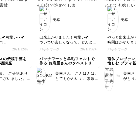
回の講座では綺麗
ろも上手にできてます
い感じ
がるように布用ペ
ね！お気に入りのケーキ
て方を
などを使わずに全
を、お手持ちのポーチな
業をし
美幸
美幸
クションペンを使
どに、ワンポイントで刺
の可愛
ので仕立て時に出
してみてもかわいいです
作るの
り線をしつけする
よ。
す。
入れました。面倒
💕可愛い〜💕
出来上がりました！可愛い💕
やっと出来上が
だったと思いま
す♪
ついつい楽しくなって、どんどん
時間はかかりま
口布にオーガンジ
トレーで素敵です
自分で進めてしまい、キルト芯を
と
2021/12/09
パッチワーク
2021/11/24
パッチワーク
うと繊細な感じに
貼る前に刺繍してしまいました。
とても嬉しいで
思います。 完成
ございます
しかもアウトラインステッチで
やすいレッスン
スの伝統手芸を
パッチワークと羊毛フェルトで
南仏プロヴァン
見せて下さいね。
😆
謝致します。次
基礎講座
作る お店屋さんのタペストリー
愉しむ ブティ
反省中です。
みにしておりま
講座
次は、ちゃんと最後まで動画を見
ま、 ご受講あり
美幸さん こんばんは。
美幸さ
てから頑張ります。
ございました。
とてもかわいく、素敵に
がとう
チが綺麗に揃って
仕上がりましたね。ノリ
針1針
案の端まで詰め糸
ノリで一気に仕上げてく
れてい
素敵なトレーに仕
ださったのが伝わってき
図案の
ています。 動画
ます。 キルト芯を貼る
入って
ら約２週間での完
前に刺繍をされたのです
作って
ても早いです。
ね。それでも間違いでは
しいで
針を進めていただ
ありません。 今回は初
さいね
ですね。とても嬉
めての方にも、刺繍がし
す。 私も次の撮
やすいようにこの順序に
の毎日ですが、マ
しました。 拝見したと
が励みになりま
ころ、うまく刺繍できて