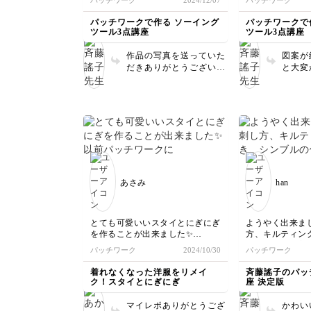
パッチワーク
2024/12/07
パッチワーク
見ながらなら作れます。
これで無くしや
手芸用だけでなく、ペンやメモ
ッチリです。
パッチワークで作る ソーイング
パッチワークで
帳、スマホ等を入れて仕事でも活
ツール3点講座
ツール3点講座
躍しそうです。
作品の写真を送っていた
図案が
だきありがとうございま
と大変
す。3点ともしっかり完
ね。で
成していて素晴らしいで
います
すね。 ポシェットは図
だけですと、ちょっとわ
かりにくいかもしれませ
んが動画があるとしっか
り理屈がつかめますよ
ね。 ぜひ大切に使って
くださいね。
あさみ
han
とても可愛いいスタイとにぎにぎ
ようやく出来ま
を作ることが出来ました✨
方、キルティン
ンブルの使い方
パッチワーク
2024/10/30
パッチワーク
以前パッチワークに挑戦しました
画でとてもわか
が
す。今回先生の
着れなくなった洋服をリメイ
斉藤謠子のパッ
イマイチ繋ぎ方が分からず
ッチワークやっ
ク！スタイとにぎにぎ
座 決定版
そのままパッチワーク技法からは
思い立ちまして
離れていましたが…
かなか楽しい。
マイレポありがとうござ
かわい