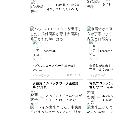
きに仕
こんにちは😃 引き続き
丁寧に
制作していただいてあり
てあり
がとうございます😊色を
す。ま
変えたり小物を変えた
ャレン
り、自分のアイデアでア
お疲れ
レンジして楽しんで頂け
たのが良くわかります！
楽しみながらどんどん作
品を制作して下さいね❗️
naocoron
naocoron
ハウスのコースターが出来まし
巾着袋が出来ま
た。
丁寧でよくわか
添付図案が原寸大図案に修正され
内側と口部分を
パッチワーク
2022/10/19
パッチワーク
た時にはもう作り始めていたの
にしても素敵か
で、そのまま全部小さく作りまし
今度作ってみま
斉藤謠子のパッチワーク基礎講
南仏プロヴァン
た。小さいのも可愛いです。
座 決定版
愉しむ ブティ
とってもすてきに仕上が
naoc
りましたね。 小さなピ
ありが
ースで大変だったと思い
図案の
ますが、ピースワークも
綺麗で
正確にきちんとできてい
もちょ