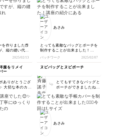
^ ^ 楽しんで頂け
いです。 ステッチも綺
です。 ありがと
麗に揃っていて、お花が
います♪
が大人っぽい素敵なポー
チになりましたね^ ^ ま
たぜひチャレンジしてみ
あさみ
て下さいませ。
を作りました📕
とっても素敵なバッグとポーチを
が、縦の縫い代は
制作することが出来ました！
端ミシンなしです
2025/02/13
パッチワーク
2025/02/07
いるので、フワッ
講座の紹介にある通り、軽くて柔
す😊
らかいのに
洋服をリメイ
ヌビバッグとヌビポーチ
しっかりした作りのある作品が出
バー
来上がり
ビックリしました😊
ポありがとうござ
とてもすてきなバッグと
✨ 大切な本のカバ
ポーチができましたね。
お気に入りの手芸用品を入れて持
ってもらえてとて
一つ作るとコツをつかめ
ち歩きたいと思います😌
です！ 採寸が
ますよね。色違いもぜひ
ったかもしれませ
楽しく作ってください
手縫いやミシン、バイアステープ
とても綺麗に仕上
ね。
のつけ方など学べ、スキルアップ
いますね。 布選
出来ました🙇‍♀️✨
一感がありつつメ
あさみ
もあって素敵です
制作過程も楽しく、出来上がりも
しおりも可愛いです
大満足です！ありがとうございま
す🙇‍♀️✨