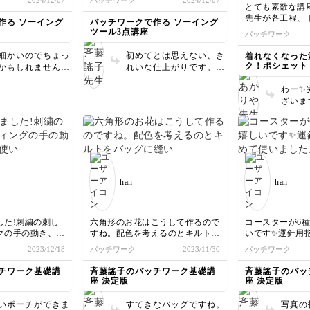
2024/12/07
パッチワーク
2024/12/07
と素敵
すい針の管理もバ
でした。
とても素敵な講座
してく
先生が各工程、
作る ソーイング
パッチワークで作る ソーイング
講あり
指導くださった
ツール3点講座
パッチワーク
✨
最後まで仕上げ
た！！😊
細かいのでちょっ
初めてとは思えない、き
着れなくなった
ク！ポシェット
かもしれません
れいな仕上がりです。こ
ありがとうございます
もきれいにできて
のハサミ入れはいろいろ
わー✨
。
なハサミに使えて便利で
もっと綺麗に、
ざいま
すよ。
くり確実に仕上
愛くで
目もトライします🙇
気よく
さり、
布合わせなど、
とうござ
に
らたく
自宅にある端切
くださいね
みたり、
han
han
に仕上
手芸店で端切れ
たりしています
すが、
自身が
パッチワークの
また違
した!刺繍の刺し
六角形のお花はこうして作るので
コースターが6
教えてくださり
と思い
グの手の動き、シ
すね。配色を考えるのとキルトを
いです✨運針用
ございます😊✨
、糸の始末など動
バッグに縫い付けるのが難しかっ
いました。昔、
2023/12/18
パッチワーク
2023/11/30
パッチワーク
りやすかったで
たです。出来上がったバッグはお
いてたのが裁縫
講座を拝見してパ
酒（四合瓶が３本入る）を保管し
ました^^;何十
チワーク基礎講
斉藤謠子のパッチワーク基礎講
斉藤謠子のパッ
てみよー！と急に
てます♡
が来ようとは〜
座 決定版
座 決定版
、やってみるとな
しいですね。
道具も揃ったので
いポーチができま
すてきなバッグですね。
写真の