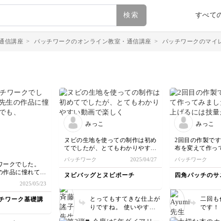
検索
すべて
通信講座
>
パッチワークのオンライン教室・通信講座
>
パッチワークのマイ
みっこ
みっこ
ヌビの生地を使っての制作は初め
2回目の作製で
てでしたが、とてもわかりやすい
布を変えて作っ
動画で楽しく制作することができ
ッと仕上げるに
パッチワーク
2025/04/27
パッチワーク
ました。ありがとうございまし
足りないなぁと
ワークでした。
た。
目なので、スム
の作品に憧れてい
ヌビバッグとヌビポーチ
四角パッチのサ
した。
一人では、なかな
2025/05/23
を眺めてはため
とってもすてきな仕上が
二回も
チワーク基礎講
ャレンジしまし
りですね。 使いやすい
です！
形なので、ぜひ使ってく
し、布
手元を拝見して