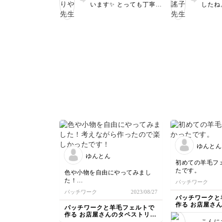
もうしばらく続
います✨ とっても丁寧
したね
先生の講座では、すごく丁寧に教
す。ありがとう
に、可愛く仕上がってい
やすい
えていただけたので
ますね！ 今回の講座を
が揃っ
迷ったりつまづくことなく縫い終
きっかけに、パッチワー
に入り
えることが出来ました🙇‍♀️✨
クにもう一度トライして
作品を
ありがとうございます😊！
もらえて嬉しいです♡
すね。
最後まで受講くださり本
ワーク
さわり心地も柔らかです！姪にプ
当にありがとうございま
ね。
レゼントします😊
す。 きっと姪っ子さん
も喜んでくれると思いま
す^ ^ 皆さまで幸せなひ
とときを過ごせますよう
に…！
ゆんとん
ゆんとん
初めての羊毛フ
たです。
色や小物を自由にやってみまし
た！
パッチワーク
考えながら作ったので楽しかった
パッチワーク
2023/08/27
です！
パッチワークと
作る お店屋さ
パッチワークと羊毛フェルトで
講座
作る お店屋さんのタペストリー
講座
こんに