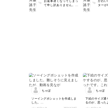
お返事遅くなってしまっ
かわい
は、なるほどと
て申し訳ありません。
ターが
勉強になりまし
とってもすてきなバッグ
ね。動
ろ楽しくチャレ
とポーチですね。 ヌビ
などが
は布が厚いので扱うのが
いです
大変ですよね。でもバッ
だきあ
グやポーチになるととて
した。
も使いやすいので、がん
も作っ
ばって作りたくなります
ね。
ね。ワンポイントの飾り
もとてもよいと思いま
す。 これからも楽しみ
ながらいろいろな作品を
作ってくださいね。
ちゃぼ
ちゃぼ
ソーイングポシェットを作成しま
下絵のサイズ通
した。
るのが、思った
難しそうに見えましたが、動画を
す。