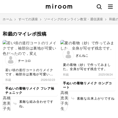
ホーム
>
すべての講座
>
ソーイングのオンライン教室・通信講座
>
和裁
和裁のマイレポ投稿
ぎんねこ
チーコロ
夏の着物（紗）で作ってみまし
た。全身が写せず残念です。
若い頃の道行コートのリメイク
です．袖部分は裏地が可愛い色
和裁
2025/08/24
だったので，変えてみました。
和裁
2026/02/23
チクチク楽しく出来ました💕
手ぬいの着物リメイク ロングコ
ート
手ぬいの着物リメイク フレア袖
チュニック
素敵な出来上がりですね
素敵な組み合わせです
ね。