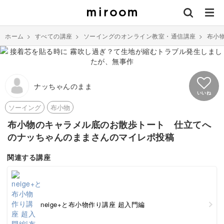
ホーム
>
すべての講座
>
ソーイングのオンライン教室・通信講座
>
布小
ナッちゃんのまま
いいね
ソーイング
布小物
布小物のキャラメル底のお散歩トート 仕立てへ
のナッちゃんのままさんのマイレポ投稿
関連する講座
neige+と布小物作り講座 超入門編