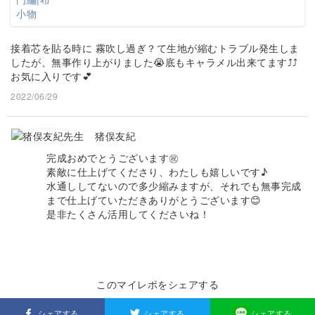
接着芯を貼る時に 霧吹し過ぎ？て生地が縮むトラブル発生しま
したが、無事作り上がりました😭底もキャラメル出来てます⤴️⤴️
お気に入りです💕
2022/06/29
猪俣友紀
完成おめでとうございます㊗️
素敵に仕上げてくださり、わたしも嬉しいです♪
水通ししてないので多少縮みますが、それでも無事完成
まで仕上げていただきありがとうございます😊
是非たくさん活用してくださいね！
このマイレポをシェアする
シェアする
シェアする
シェアする