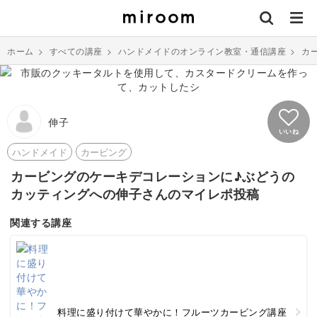
ホーム
>
すべての講座
>
ハンドメイドのオンライン教室・通信講座
>
カ
伸子
いいね
ハンドメイド
カービング
カービングのケーキデコレーションに♪ぶどうの
カッティングへの伸子さんのマイレポ投稿
関連する講座
料理に盛り付けて華やかに！フルーツカービング講座