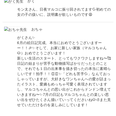
がく
モン太さん、日夜マルコに振り回されてます💦初めての
女の子の扱いに、説明書が欲しいものです😩
おちゃ
がくさん✨
6月の絵日記完成、本当におめでとうございますー
ー！！🎉✨そして、お家に新しい家族（マルコちゃん
🐶）おめでとうございます！
新しい生活のスタート、とってもワクワクしますね〜🥰
日記の始まりが苦手な動物描写ばかりだったとのこと
で、それでも１日の出来事を描き切ったの本当に素晴ら
しいです！拍手！！👏👏✨「どれも苦手💦」なんておっ
しゃっていますが、大好きなワンちゃんへの愛が詰まっ
たイラスト、愛嬌もめっちゃ可愛く表現されています
し、マルコちゃんとの思い出がこれからドンドン増えて
いきますね〜✨7月の日記もマルコちゃんとの楽しい思
い出をぜひたくさん描いていってくださいね🐶🎨また見
せていただけるのを楽しみにしています！