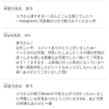
真弓
ユウさん凄すぎる✨✨ほんとこんな感じでした〜
✨Instagramに写真載せたので観てみてください🥹
you
真弓さん！
お忙しい中、コメントありがとうございました🙏✨
インスタのお写真、拝見いたしました！その場の空気の
清々しさを感じる素敵なお写真でした✨描いて！写真も
みて！！ますます、上高地に行った気分になっていまー
す😁✨家族仲良しエピソードもホッコリしちゃいました
😆✨ありがとうございました🥰✨
真弓
ユウさんの観てAmazonで色えんぴつポチっちゃいまし
た🥹優しいお言葉ありがとうございます♪あ，あと万博
の68番もありがと〜😁