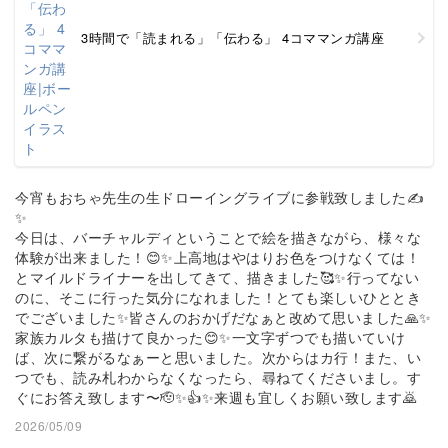
3時間で「読まれる」「伝わる」 4コママンガ講座
今宵もおちゃ先生の生ドローイングライブに参戦致しました✍️
✨
今日は、バーチャルディということで絵を描きながら、様々な
体験が出来ました！😊✨上高地はやはりお色をつけなくては！
とマイルドライナーを出してきて、描きました🥰✨行ってない
のに、そこに行った気分になれました！とても楽しいひととき
でございました✨皆さんのおかげだなぁと改めて思いました🙏✨
家族カルタも描けて良かった😊✨一文字ずつでも描いていけ
ば、次に繋がるなぁーと思いました。次からはカ行！また、い
つでも、読み札わからなくなったら、尋ねてくださいまし。す
ぐにお答え致します〜🫡✨👍✨来週も宜しくお願い致します🙇
2026/05/09