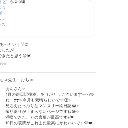
うぶつ編
もあっという間に
ましたが
きたと思う😊💓
05/03
おちゃ
あんさん✨
4月の絵日記投稿、ありがとうございますーっ🩷
わー❣️❣️✨今月も素晴らしいです👏✨
見応えたっぷりなマンスリー絵日記😭✨
振り返りが止まらないページですね😆✨
満喫できた、との言葉が最高です✊🌟
10日の表情がこれまた最高にかわいいです🩷❤️