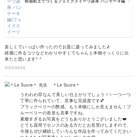
樹脂粘土でつくるフェイクスイーツ講座 パンケーキ編
楽しくていっぱい作ったのでお皿に盛ってみました♪
綺麗に作るコツなどわかりやすくてちゃんと本物そっくりに出
来たと思います^ ^
2023/04/04
＊Le Sucre＊
うわわわ😍なんて美しい仕上がりでしょう！✨一つ一つ
丁寧に作られていて、見事な完成度です💕
ブラックベリーの艶感、もう本物にしか見えません！ブ
ルーベリーの造形も見事ですね。
素敵すぎるお写真をどうもありがとうございました❤️
とても器用でセンスのある方だとお見受けしますので、
今後もぜひ継続していろんな作品を作ってみてください