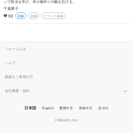
ップ技法を学び、布小物作りの幅を広げる。
著書に『竹久夢二のクロスステッチ図案帖』。
千葉愛子
この講座では、初めての方にもわかりやすく、丁寧に仕上げるコツや
53
初級
刺繍
フランス刺繍
美しく見せるポイントをお伝えしていきます。刺繍を通して、日常に
ささやかな豊かさと楽しみを感じていただけたら嬉しいです。
ミルームとは
ヘルプ
開講をご希望の方
会社概要・規約
日本語
English
繁體中文
简体中文
한국어
© Miroom, Inc.