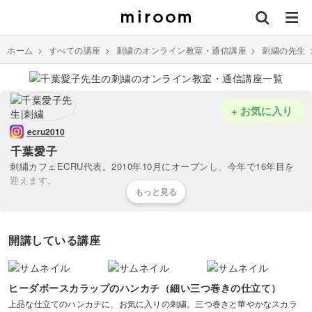
ホーム
>
すべての講座
>
刺繍のオンライン教室・通信講座
>
刺繍の先生
+ お気に入り
ecru2010
千葉愛子
刺繍カフェECRU代表。2010年10月にオープンし、今年で16年目を
迎えます。
「日々の暮らしが豊かになるような刺繍」「使える刺繍」をテーマ
に、クラシカルで上質な作品づくりを大切にしています。
開講している講座
日本手芸普及協会 刺繍師範。自宅教室・外部教室・カルチャー教室
にて、資格講座のほか、クロスステッチ、自由刺繍、白糸刺繍など、
さまざまな技法でオリジナル小物のワークショップを開催していま
ヒーダボースカラップのハンカチ（細い三つ巻きの仕立て）
す。
上品な仕立てのハンカチに、お気に入りの刺繍。三つ巻きと華やかなスカラ