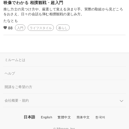
映像でわかる 相撲観戦・超入門
推し力士の見つけ方や、厳選して覚える決まり手。実際の取組から見どころ
ミーハー目線も大歓迎なスー女として、
をおさえ、日々の会話も弾む相撲観戦の楽しみ方。
「わかる！楽しい！」を一緒に味わいながら――
たなとも
88
入門
ライフスタイル
暮らし
あなたも大相撲沼へ、がっぷり四つでご案内します。
🌟株式会社ちゃんこえHP
https://chancoe.co.jp/
🌟NHK大相撲取材の経験から培った力士との対話術「金星コミュニケ
ミルームとは
ーション」「どすこいチームマネジメント」を全国で講演中
https://www.kouenirai.com/profile/10603
ヘルプ
🌟著書「口下手さんでも大丈夫 本音を引き出す聞き方」
https://amzn.asia/d/0iiCOIAh
開講をご希望の方
※力士との取材エピソード満載
会社概要・規約
日本語
English
繁體中文
简体中文
한국어
© Miroom, Inc.