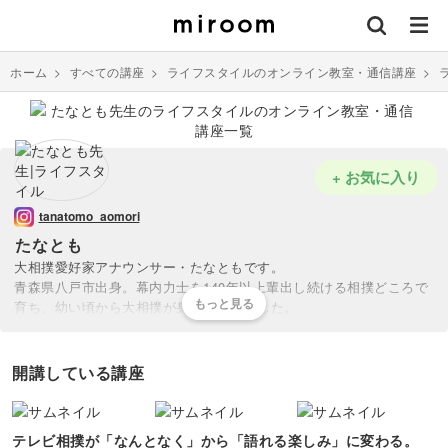
ホーム
>
すべての講座
>
ライフスタイルのオンライン教室・通信講座
>
+ お気に入り
tanatomo_aomori
たなとも
大相撲愛好家アナウンサー・たなともです。
青森県八戸市出身。幕内力士を140年以上輩出し続ける相撲どころで
育ち、幼い頃から大相撲が身近にありました。
ニュース シブ5時では『能町みね子のシブ5時相撲部』を立ち上げ、
相撲ディレクターとして数多くの力士を取材。土俵の裏側や力士の人
開講している講座
間ドラマに触れてきました。
大相撲は、知れば知るほど面白くなる“奥深いエンタメ”。
テレビ相撲が「なんとなく」から「語れる楽しみ」に変わる。
一瞬で勝負が決まる中に、人生が詰まっています。