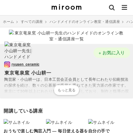
ホーム
>
すべての講座
>
ハンドメイドのオンライン教室・通信講座
>
ハ
+ お気に入り
ryusen_ceramic
東京竜泉窯 小山耕一
陶芸家・小山耕一は、日本工芸会正会員として長年にわたり伝統技法
の探求を続け、数々の公募展で受賞を重ねてきた実力派の作家です。
東京にて30年以上にわたり陶芸教室を主宰しており、制作と指導の双
方で豊かな経験を積んできました。技法の確かな理解と美意識を基
に、基礎から応用まで丁寧に指導する陶芸教室は、多くの会員から厚
い信頼を得ています。
開講している講座
おうちで楽しむ陶芸入門 ― 毎日使える器を自分の手で