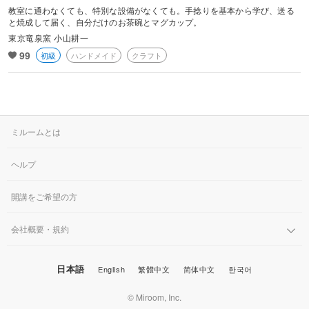
教室に通わなくても、特別な設備がなくても。手捻りを基本から学び、送る
と焼成して届く、自分だけのお茶碗とマグカップ。
東京竜泉窯 小山耕一
99
初級
ハンドメイド
クラフト
ミルームとは
ヘルプ
開講をご希望の方
会社概要・規約
日本語
English
繁體中文
简体中文
한국어
© Miroom, Inc.