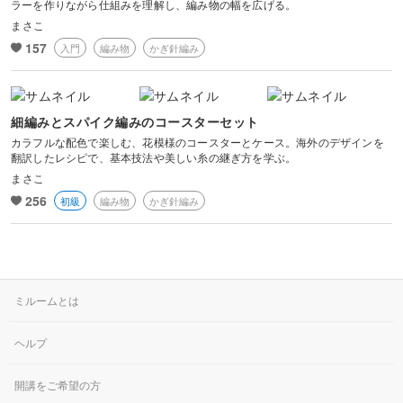
ラーを作りながら仕組みを理解し、編み物の幅を広げる。
まさこ
講座では、作品を編みながら、新しい技術もお伝えしたいと思いま
す。
157
入門
編み物
かぎ針編み
2021年 「シャーロット・ユニバース」の編み図、日本語訳担当。
細編みとスパイク編みのコースターセット
カラフルな配色で楽しむ、花模様のコースターとケース。海外のデザインを
翻訳したレシピで、基本技法や美しい糸の継ぎ方を学ぶ。
まさこ
256
初級
編み物
かぎ針編み
ミルームとは
ヘルプ
開講をご希望の方