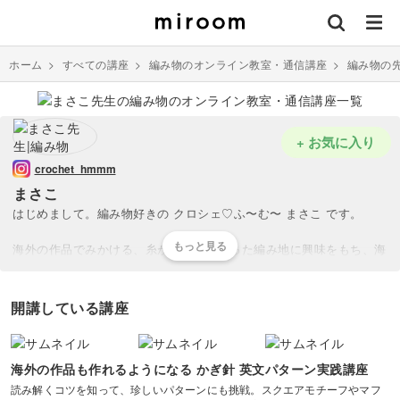
ホーム
>
すべての講座
>
編み物のオンライン教室・通信講座
>
編み物の
+ お気に入り
crochet_hmmm
まさこ
はじめまして。編み物好きの クロシェ♡ふ〜む〜 まさこ です。
海外の作品でみかける、糸が上下に重なった編み地に興味をもち、海
外のレシピで編んでいました。とても楽しくて、
「ひとりで編むより日本のみなさんと一緒に編みたい！」
開講している講座
と思い、編み図を日本語に翻訳するようになりました。
海外の作品も作れるようになる かぎ針 英文パターン実践講座
話す言葉や文化はちがっても、世界中に編み物が好きな人がいます。
読み解くコツを知って、珍しいパターンにも挑戦。スクエアモチーフやマフ
同じ編み方もあれば、ちょっとちがうものもあります。