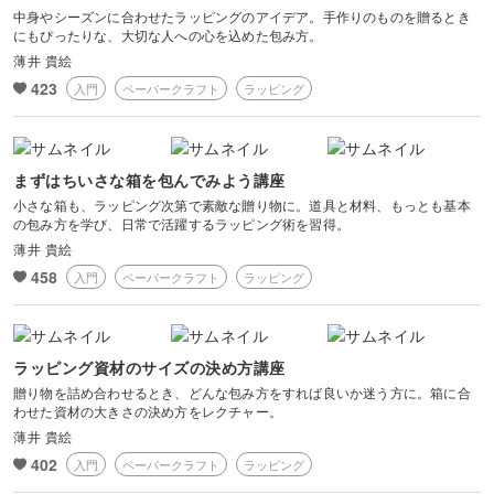
中身やシーズンに合わせたラッピングのアイデア。手作りのものを贈るとき
自分でラッピングができる喜びや楽しさを伝えたいと、ラッピング教
にもぴったりな、大切な人への心を込めた包み方。
室を開講。
薄井 貴絵
教室やラッピング注文のために構えたアトリエは、今年20周年を迎え
る。
423
入門
ペーパークラフト
ラッピング
まずはちいさな箱を包んでみよう講座
小さな箱も、ラッピング次第で素敵な贈り物に。道具と材料、もっとも基本
の包み方を学び、日常で活躍するラッピング術を習得。
薄井 貴絵
458
入門
ペーパークラフト
ラッピング
ラッピング資材のサイズの決め方講座
贈り物を詰め合わせるとき、どんな包み方をすれば良いか迷う方に。箱に合
わせた資材の大きさの決め方をレクチャー。
薄井 貴絵
402
入門
ペーパークラフト
ラッピング