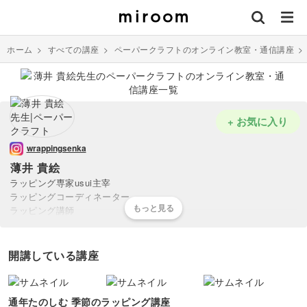
ホーム
>
すべての講座
>
ペーパークラフトのオンライン教室・通信講座
+ お気に入り
wrappingsenka
薄井 貴絵
ラッピング専家usui主宰
ラッピングコーディネーター
ラッピング講師
百貨店のラッピングコーナー出身。
企業・製菓専門学校のラッピング指導や、
開講している講座
ショッピングモール・百貨店のラッピングコーナー運営も手掛ける。
20歳の時にラッピングに出会い、独学で4年間過ごした後に資格を取
通年たのしむ 季節のラッピング講座
得。