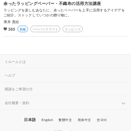
余ったラッピングペーパー・不織布の活用方法講座
ラッピングを楽しむあなたに、余ったペーパーを上手に活用するアイデアを
ご紹介。ストックしていつかの贈り物に。
薄井 貴絵
385
初級
ペーパークラフト
ラッピング
ミルームとは
ヘルプ
開講をご希望の方
会社概要・規約
日本語
English
繁體中文
简体中文
한국어