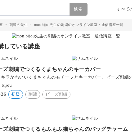
検索
すべて
座
>
刺繍の先生
>
mon bijou先生の刺繍のオンライン教室・通信講座一覧
講している講座
ーズ刺繍でつくるくまちゃんのキーカバー
ラキラかわいいくまちゃんのモチーフとキーカバー。ビーズ刺繍
 bijou
426
初級
刺繍
ビーズ刺繍
ーズ刺繍でつくるもふもふ猫ちゃんのバッグチャーム