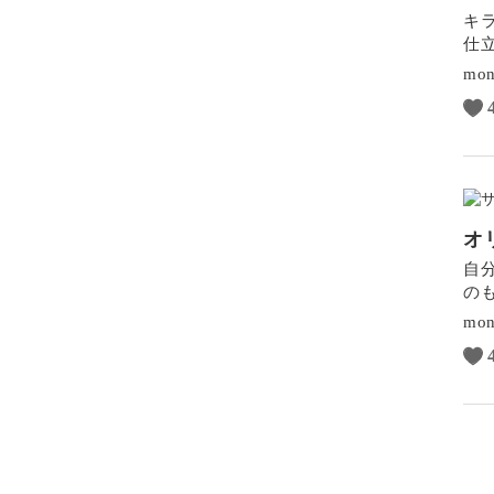
キ
仕
mon
オ
自
の
mon