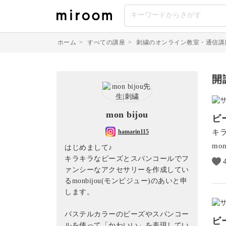
ホーム
>
すべての講座
>
刺繍のオンライン教室・通信講
開
mon bijou
ビ
キ
hamarin115
mon
はじめまして♪
キラキラなビーズとスパンコールでフ
ァンシーなアクセサリーを作成してい
るmonbijou(モンビジュー)のあいと申
します。
パステルカラーのビーズやスパンコー
ビ
ルを使って「かわいい」を表現してい