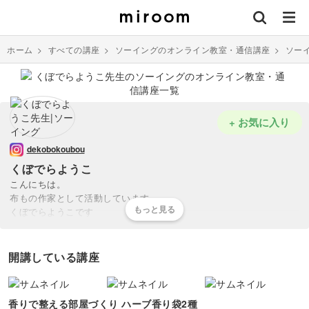
ホーム
>
すべての講座
>
ソーイングのオンライン教室・通信講座
>
ソー
+ お気に入り
dekobokoubou
くぼでらようこ
こんにちは。
布もの作家として活動しています
くぼでらようこです
アンティークのような雰囲気のあるフレンチジェネラルの生地を中心
に使った布小物づくりをご紹介します
開講している講座
ぜひご一緒にsewingを楽しみましょう
香りで整える部屋づくり ハーブ香り袋2種
* * * * * * * * * * * * * * * * * * * *