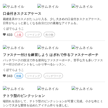
口金付きスクエアケース
裁縫道具やコスメがたっぷり入る、少し大きめの口金付きスクエアケース。
日常がちょっと楽しくなる自分だけの素敵なアイテムを。
くぼでらようこ
433
上級
ソーイング
布小物
ファスナー付けを練習しよう はぎれで作るファスナーポーチ
パッチワークの技法で作る便利なファスナーポーチ。苦手な方も多いファス
ナー付けのポイントをしっかり学べるレッスン。
くぼでらようこ
343
初級
ソーイング
パッチワーク
テトラ型のピンクッション
端切れを活かして、テトラ型のピンクッションが可愛く完成。小さな布とミ
シンで大きな愛情を込めたアイテム作りを楽しむ。