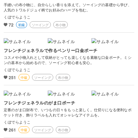
手縫いの布小物に、自分らしい香りを添えて。ソーイングの基礎から学び、
服飾デザイン科を卒業
人気のトワルドジュイ柄でお好みのハーブを包む。
日本洋裁技術検定 上級取得
くぼでらようこ
2004から布もの作家として活動
dekobo主宰
72
初級
ソーイング
布小物
布もの雑貨をデザイン、制作、販売、
雑誌や書籍などへ作品、作り方を提供
ヴォーグ学園・東京校、横浜校講師
ソーイング講座
フレンチジェネラルで作るベンリー口金ポーチ
「くぼでらようこの布物づくり」を担当中
コスメや小物入れとして収納がとっても楽しくなる素敵な口金ポーチ。ミシ
著者本
ンの基本から始めるので、ソーイング初心者も安心。
「普段づかいのかわいいバッグ」
くぼでらようこ
(日本ヴォーグ社)
251
中級
ソーイング
布小物
「フレンチジェネラルの美しいバッグやポーチetc.」
(ブティック社)など
フレンチジェネラルのがま口ポーチ
定番のがま口財布で、いつもの日々をもっと楽しく。仕切りになる便利なポ
ケット付き、飾りラベルも入れてオシャレなアイテムを。
くぼでらようこ
261
中級
ソーイング
布小物