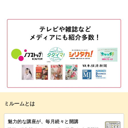
カラーを準備する
01:30
ベースカラーを二度塗りする
08:07
ボアパウダーの使い方説明
09:39
イクステンションジェルを塗布する
11:23
ストライプを描いてパウダーをかける
12:36
余分なパウダーを落とす
20:20
コーデュロイアートのポイント
23:07
アレンジ方法
25:07
ミルームとは
まとめ
27:47
魅力的な講座が、毎月続々と開講