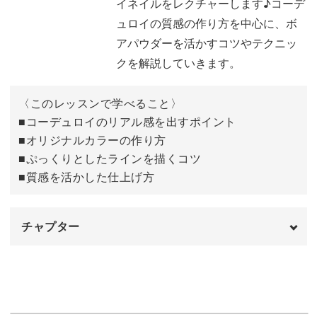
イネイルをレクチャーします♪コーデ
日からサロンワークで大活躍するアートです。
ュロイの質感の作り方を中心に、ボ
アパウダーを活かすコツやテクニッ
一度マスターすればカラーリング次第で印象が大きく変化
クを解説していきます。
する万能さや、ストーンやネイルパーツとの相性も抜群な
ので、様々なアレンジを楽しめることも嬉しいポイント♪
〈このレッスンで学べること〉
■コーデュロイのリアル感を出すポイント
毎年定番となっている素材感を活かした秋冬ネイルの中で
■オリジナルカラーの作り方
も、このネイルが1つ入るだけでとても新鮮な印象を与え
■ぷっくりとしたラインを描くコツ
てくれます。
■質感を活かした仕上げ方
SNSでも話題の新商品「ボアパウダー」を使用した今後の
チャプター
アートも楽しみですが、
まずは第一弾のコーデュロイネイルで基本を習得しましょ
オープニング
00:00
う♪
ボアパウダーについて
00:12