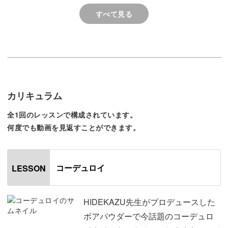
今回のレッスンでは、コーデュロイの質感の作り方を中心
すべて見る
に、ボアパウダーを活かすコツやテクニックを解説してい
きます。
具体的には、
カリキュラム
◆コーデュロイのリアル感を出すポイント
◆オリジナルカラーの作り方
全1回のレッスンで構成されています。
◆ぷっくりとしたラインを描くコツ
何度でも動画を見返すことができます。
◆質感を活かした仕上げ方
ボアパウダーを使用したテクニックの基本編として、
HIDEKAZU先生流のコツを丁寧にお伝えしていきます♪
コーデュロイ
LESSON
HIDEKAZU先生がプロデュースした
ボアパウダーで今話題のコーデュロ
工程がとてもシンプルなので、ポイントさえ押さえれば明