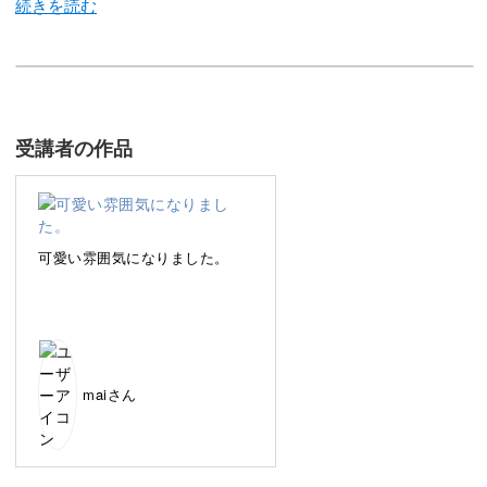
今回のレッスンでは、HIDEKAZU先生がプロデュースした
ボアパウダーで今話題のコーデュロイネイルをレクチャー
していきます♪
受講者の作品
毎年秋冬の定番となっている暖かみがあるボアネイル。
可愛い雰囲気になりました。
もこもことした立体感が可愛らしくて人気の理由でもあり
ますが、デザインが毎年同じになりがちで困っていらっし
ゃいませんか？
今季、ファッションでも人気のあるコーデュロイなら、ト
maiさん
レンド感も満載なのでオシャレに敏感なお客様の目にも止
まること間違いなしですよ♪