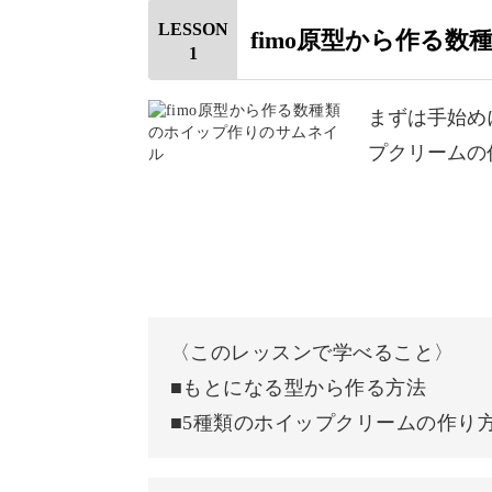
LESSON
fimo原型から作る
1
まずは手始め
プクリームの
ミニチュア初心者さんにとってはやや
ん。
「挑戦してみたい」という気持ちがあ
〈このレッスンで学べること〉
■もとになる型から作る方法
ご興味のある方は、ぜひこの機会に講
■5種類のホイップクリームの作り