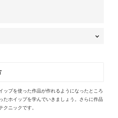
45:16
しますので、講座が終了する頃にはご自分で色々
はずです。
番にテクニックを習得していきましょう。
00:00
00:20
方
01:44
で小さな世界づくりを楽しんでいきましょう♪
05:45
イップを使った作品が作れるようになったところ
ったホイップを学んでいきましょう。さらに作品
08:17
テクニックです。
09:54