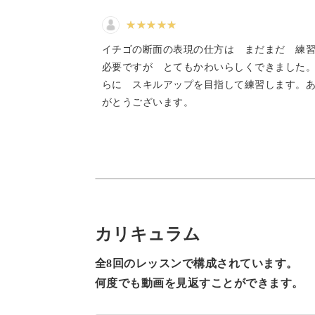
イチゴの断面の表現の仕方は まだまだ 練
必要ですが とてもかわいらしくできました
着実にステップアップ
らに スキルアップを目指して練習します。
がとうございます。
今回の講座では、簡単な作品作りから
さんとカリキュラムの構成を考えまし
少しずつ着実に、リアルで可愛いミニ
カリキュラム
ご自身のペースじっくりと学んでくだ
全8回のレッスンで構成されています。
何度でも動画を見返すことができます。