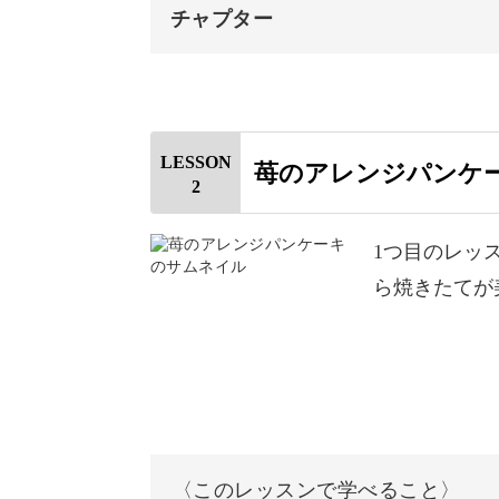
チャプター
学んだ技術を応用できる
オープニング
はじめに
あなたのミニチュア作りは、この講座
LESSON
苺のアレンジパンケ
2
使用材料・道具
むしろそこからが、本当のスタートだ
ちょんちょん系クリーム原型の作
1つ目のレッ
ら焼きたてが
講座で学んだテクニックを応用させ、
しゅっと系クリーム原型の作り方
けたら嬉しいです。
のの字のクリームの原型の作り方
ご自身で様々なアレンジを楽しんでい
うずまきのクリームの原型の作り
うぞ存分にテクニックを吸収していっ
フリルクリーム原型の作り方
〈このレッスンで学べること〉