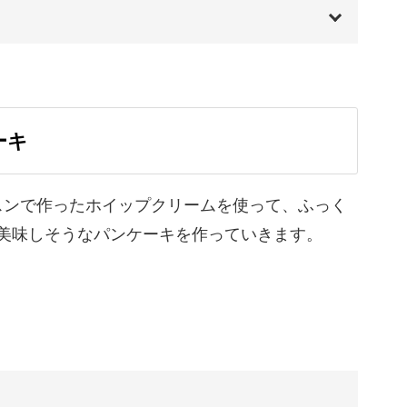
00:00
00:20
を受講しきったら終わりではありません。
ーキ
01:36
と思うんです。
り方
03:17
スンで作ったホイップクリームを使って、ふっく
美味しそうなパンケーキを作っていきます。
オリジナルの作品作りをどんどん楽しんでいただ
11:03
17:59
ただけるよう、講座の内容を考えましたので、ど
方
23:50
てくださいね。
36:35