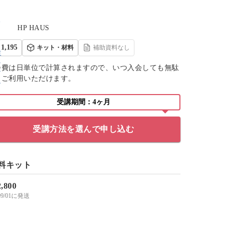
HP HAUS
1,195
キット・材料
補助資料なし
会費は日単位で計算されますので、いつ入会しても無駄
くご利用いただけます。
受講期間：4ヶ月
受講方法を選んで申し込む
料キット
2,800
/09/01に発送