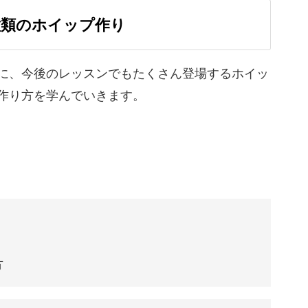
数種類のホイップ作り
に、今後のレッスンでもたくさん登場するホイッ
作り方を学んでいきます。
難易度が高めですが、作れないことはありませ
れば、必ず作れる作品ばかりなのです。
座にご参加いただけると嬉しいです。
方