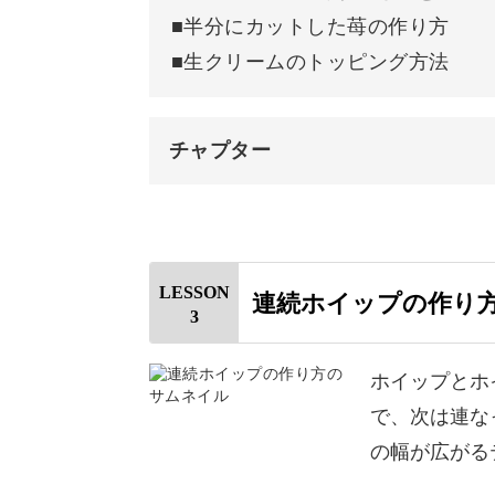
完成♪
■半分にカットした苺の作り方
■生クリームのトッピング方法
様々なテクニックを丁寧にレクチャー
なアレンジができるようになっている
チャプター
作品作りの幅を広げるイメージで、順
オープニング
はじめに
LESSON
連続ホイップの作り
3
使用材料・道具
樹脂粘土の魅力を知りながら、リアル
苺の原型を作る
ホイップとホ
で、次は連な
ブルーミックスで型取りする
の幅が広がる
型抜きをする