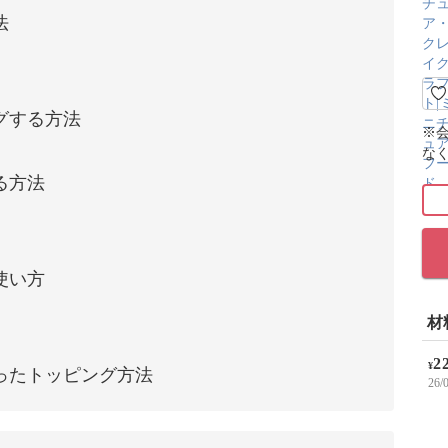
法
グする方法
※
な
る方法
使い方
材
2
¥
ったトッピング方法
26