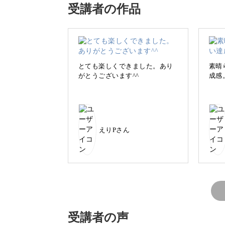
受講者の作品
私が主に使っているのは、樹脂が原料
とても楽しくできました。あり
素晴
紙粘土と同じように着色することがで
がとうございます^^
成感
扱いやすい素材なので、初心者さんで
えりPさん
講座では、ホイップクリームをテーマ
様々なホイップクリームの作り方から
ツを学んだあと実際にパンを作ってい
受講者の声