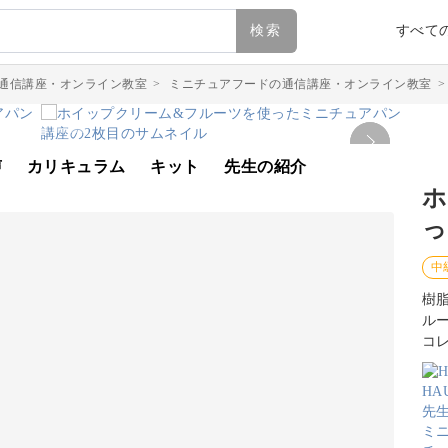
検索
すべて
通信講座・オンライン教室
>
ミニチュアフードの通信講座・オンライン教室
声
カリキュラム
キット
先生の紹介
ホ
っ
中
樹
ル
コ