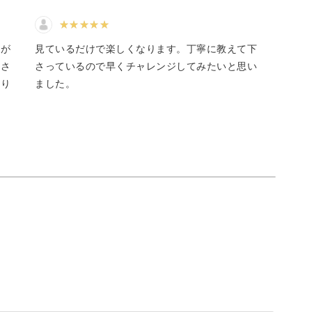
習が
見ているだけで楽しくなります。丁寧に教えて下
。さ
さっているので早くチャレンジしてみたいと思い
あり
ました。
少しずつレベルを上げて学べるように、ミルーム
た。
チュア作りの技術を身につけていただけますよ。
さいね♪