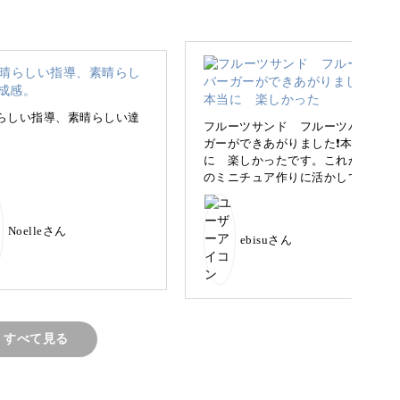
となった樹脂粘土です。
らしい指導、素晴らしい達
き、乾燥させるとカチコチに固まります。
フルーツサンド フルーツバー
。
ガーができあがりました❗️本当
に 楽しかったです。これから
のミニチュア作りに活かしてい
もすぐにミニチュア作りを楽しめるんです。
きたいです❣️
Noelleさん
ebisuさん
に８つのレッスンを行っていきます。
すべて見る
始まり、ホイップクリームと一緒に使えるフルー
きます。