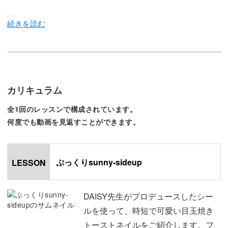
DAISY先生サロンでも大人気のあのデザインがシールにな
って登場！
今回のフリーレッスンでは、DAISY先生がプロデュースし
カリキュラム
たシールを使って時短で可愛い目玉焼きトーストネイルを
全1回のレッスンで構成されています。
作る方法をレクチャーしていきます♪
何度でも動画を見返すことができます。
遊び心のあるプレイフルなデザインを発信して、日本だけ
でなく世界からも注目を集めているDAISY先生。
ぷっくりsunny-sideup
LESSON
そんな先生が今回レクチャーしてくれるのは、ぷっくり立
DAISY先生がプロデュースしたシー
体的に仕上げる目玉焼きトーストのアートです。
ルを使って、時短で可愛い目玉焼き
トーストネイルをご紹介します。フ