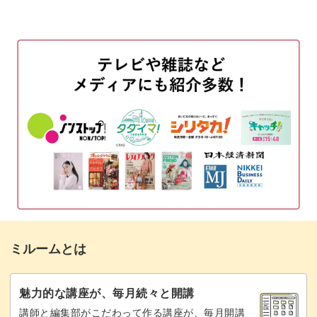
01:53
ベースを二度塗りし、パンの焦げ目を描く
02:53
DAISY先生ならではのアートのコツを習得すれば、思わず
食べてしまいたくなるリアルで可愛い目玉焼きトーストが
パンの耳を描く
06:19
完成♪
パンの耳に部分的に柄をつける
08:20
シールを使えば、おどろくほど手軽に見映えのするアート
ステッカーを貼る
10:31
が出来上がるので、施術時間の短縮にも大いに役立ちま
目玉焼きをぷっくりさせる
13:24
す。
黄身を描く
17:23
DAISY先生プロデュースのポップで可愛いシールで、いつ
ものアートにメッセージ性やストーリー性をプラス！
黄身に影をつける
18:15
ミルームとは
目玉焼きをコーティングする
19:23
ご自身のセンスで自由にシールを組み合わせて、オリジナ
ルのデザインを作ってみても素敵です。
まとめ
21:21
魅力的な講座が、毎月続々と開講
講師と編集部がこだわって作る講座が、毎月開講