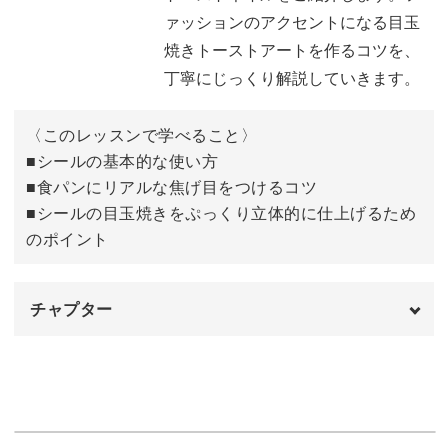
今回のレッスンでは、DAISY先生がプロデュースした「お
ァッションのアクセントになる目玉
ちゃっぴーフォント サニーサイドアップ」を使って、ぷく
焼きトーストアートを作るコツを、
っと美味しそうな目玉焼きトーストのアートを作っていき
丁寧にじっくり解説していきます。
ますよ♪
〈このレッスンで学べること〉
具体的には、
■シールの基本的な使い方
■食パンにリアルな焦げ目をつけるコツ
◆シールの基本的な使い方
■シールの目玉焼きをぷっくり立体的に仕上げるため
◆食パンにリアルな焦げ目をつけるコツ
のポイント
◆シールの目玉焼きをぷっくり立体的に仕上げるためのポ
イント
チャプター
などを中心に、ファッションのアクセントになる目玉焼き
オープニング
00:00
トーストアートを作るコツを、丁寧にじっくり解説してい
きます。
プロデュースステッカーのご紹介
00:12
使用道具