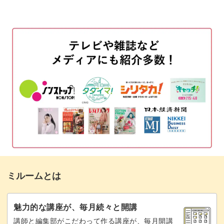
01:53
ベースを二度塗りし、パンの焦げ目を描く
02:53
DAISY先生ならではのアートのコツを習得すれば、思わず
食べてしまいたくなるリアルで可愛い目玉焼きトーストが
パンの耳を描く
06:19
完成♪
パンの耳に部分的に柄をつける
08:20
シールを使えば、おどろくほど手軽に見映えのするアート
ステッカーを貼る
10:31
が出来上がるので、施術時間の短縮にも大いに役立ちま
目玉焼きをぷっくりさせる
13:24
す。
黄身を描く
17:23
DAISY先生プロデュースのポップで可愛いシールで、いつ
ものアートにメッセージ性やストーリー性をプラス！
黄身に影をつける
18:15
ミルームとは
目玉焼きをコーティングする
19:23
ご自身のセンスで自由にシールを組み合わせて、オリジナ
ルのデザインを作ってみても素敵です。
まとめ
21:21
魅力的な講座が、毎月続々と開講
講師と編集部がこだわって作る講座が、毎月開講