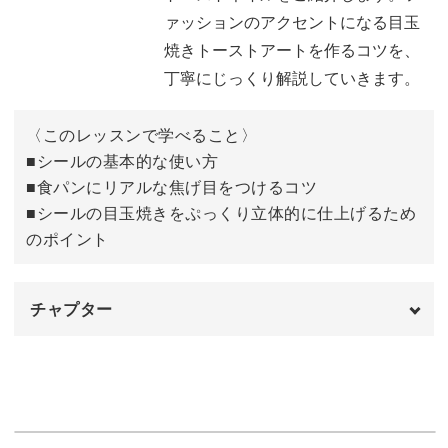
今回のレッスンでは、DAISY先生がプロデュースした「お
ァッションのアクセントになる目玉
ちゃっぴーフォント サニーサイドアップ」を使って、ぷく
焼きトーストアートを作るコツを、
っと美味しそうな目玉焼きトーストのアートを作っていき
丁寧にじっくり解説していきます。
ますよ♪
〈このレッスンで学べること〉
具体的には、
■シールの基本的な使い方
■食パンにリアルな焦げ目をつけるコツ
◆シールの基本的な使い方
■シールの目玉焼きをぷっくり立体的に仕上げるため
◆食パンにリアルな焦げ目をつけるコツ
のポイント
◆シールの目玉焼きをぷっくり立体的に仕上げるためのポ
イント
チャプター
などを中心に、ファッションのアクセントになる目玉焼き
オープニング
00:00
トーストアートを作るコツを、丁寧にじっくり解説してい
きます。
プロデュースステッカーのご紹介
00:12
使用道具