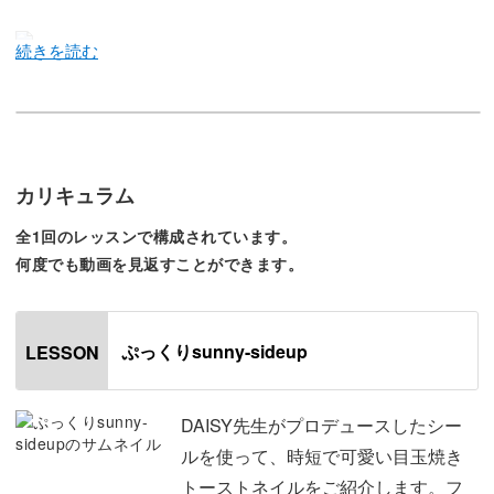
DAISY先生サロンでも大人気のあのデザインがシールにな
って登場！
今回のフリーレッスンでは、DAISY先生がプロデュースし
カリキュラム
たシールを使って時短で可愛い目玉焼きトーストネイルを
全1回のレッスンで構成されています。
作る方法をレクチャーしていきます♪
何度でも動画を見返すことができます。
遊び心のあるプレイフルなデザインを発信して、日本だけ
でなく世界からも注目を集めているDAISY先生。
ぷっくりsunny-sideup
LESSON
そんな先生が今回レクチャーしてくれるのは、ぷっくり立
DAISY先生がプロデュースしたシー
体的に仕上げる目玉焼きトーストのアートです。
ルを使って、時短で可愛い目玉焼き
トーストネイルをご紹介します。フ