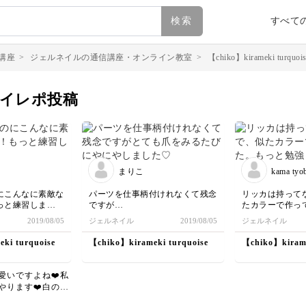
検索
すべて
講座
>
ジェルネイルの通信講座・オンライン教室
>
【chiko】kirameki turquois
seのマイレポ投稿
まりこ
kama tyo
にこんなに素敵な
パーツを仕事柄付けれなくて残念
リッカは持って
っと練習しま
ですが
たカラーで作っ
とても爪をみるたびにやにやしま
と勉強しなくち
2019/08/05
ジェルネイル
2019/08/05
ジェルネイル
した♡
ki turquoise
【chiko】kirameki turquoise
【chiko】kirame
愛いですよね❤️私
やります❤️白のド
アートをもうちょ