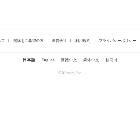
はっきり描くとも
くなると思います
ルプ
開講をご希望の方
運営会社
利用規約
プライバシーポリシー
日本語
English
繁體中文
简体中文
한국어
© Miroom, Inc.