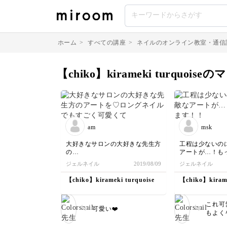
ホーム
>
すべての講座
>
ネイルのオンライン教室・通信
【chiko】kirameki turquoi
am
msk
大好きなサロンの大好きな先生方
工程は少ないの
の
アートが…！も
アートを♡
す！！
ジェルネイル
2019/08/09
ジェルネイル
ロングネイルでもすごく可愛く
て、
【chiko】kirameki turquoise
【chiko】kirame
奥行きもあり、工程も少なく
本当にすごく可愛いネイルができ
ます。
これ可
可愛い❤️
もよく
教えてくださり、ありがとうござ
ラック
いました😊