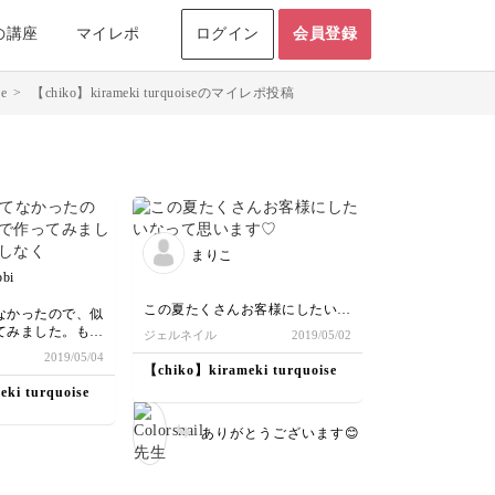
の講座
マイレポ
ログイン
会員登録
e
>
【chiko】kirameki turquoiseのマイレポ投稿
まりこ
bbi
この夏たくさんお客様にしたいな
なかったので、似
って
てみました。もっ
ジェルネイル
2019/05/02
思います♡
ゃです！
2019/05/04
【chiko】kirameki turquoise
ki turquoise
ありがとうございます😊