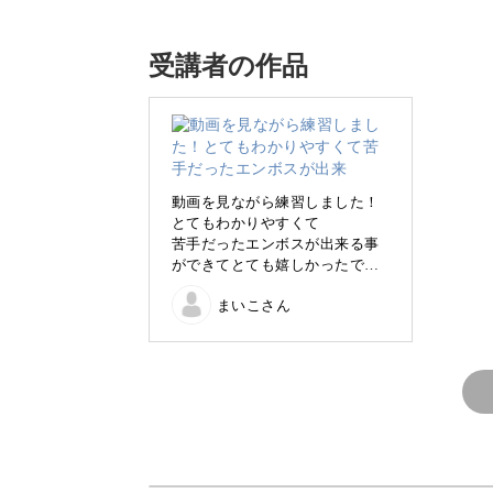
リルを使って立体感と繊細さのあるお
受講者の作品
ベースカラーと同系色のアクリルを使
抜群。
シンプルな印象ですが、立体感や繊細
動画を見ながら練習しました！
とてもわかりやすくて
えることで凝った印象の3Dアートに
苦手だったエンボスが出来る事
ができてとても嬉しかったで
す。
今回のレッスンでは、お花の3Dアー
まいこさん
お客様にも喜んで頂けました！
ン。
アクリルを活かして立体感をつけたり
生活に支障が出ないレベルの凹凸に仕