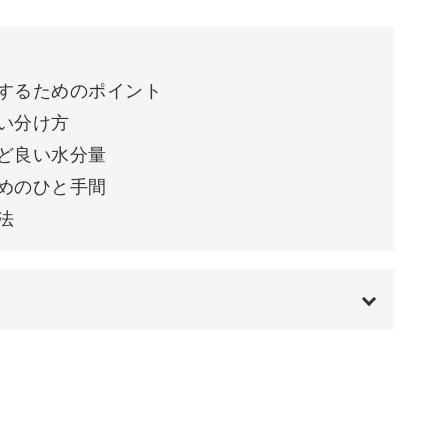
下準備の方法もレクチャーしているので、合わせ
するためのポイント
仕上げていますが、アクリルを使って花芯まで仕
い分け方
す。
ど良い水分量
めのひと手間
お爪の上に施術するのでサロンワークでも時短に繋
法
と間違いなしなので、ぜひマスターしてみてくだ
00:00
00:33