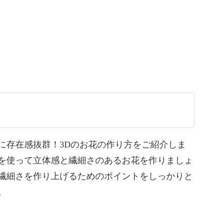
ひっかからないようにするためのポイント
分け方
良い水分量
のひと手間
ができる技法やポイントをたっぷりとレクチャーし
に存在感抜群！3Dのお花の作り方をご紹介しま
を使って立体感と繊細さのあるお花を作りましょ
繊細さを作り上げるためのポイントをしっかりと
。
作っていますが、カラーアレンジは自由自在。カ