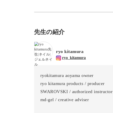
先生の紹介
ryo kitamura
ryo_kitamura
ryokitamura aoyama owner
ryo kitamura products / producer
SWAROVSKI / authorized instructor
md-gel / creative adviser