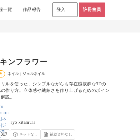
程一覽
作品報告
登入
註冊會員
キンフラワー
ネイル
ジェルネイル
級
|
クリルを使った、シンプルながらも存在感抜群な3Dの
花の作り方。立体感や繊細さを作り上げるためのポイン
を解説。
ryo kitamura
317
キットなし
補助資料なし