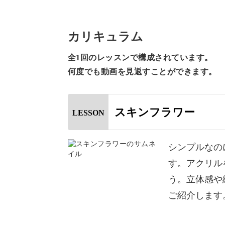
また、その他にも、
カリキュラム
◆花芯にストーンをのせて仕上げても
全1回のレッスンで構成されています。
◆アクリル用の太い筆と細い筆の使い
何度でも動画を見返すことができます。
◆ミクスチュアの取り方や、ちょうど
◆ミクスチュアを持ちを良くするため
◆バランス良くお花を組み上げる方法
スキンフラワー
LESSON
などなど、その他の3Dアートに応用
シンプルなの
ていきます。
す。アクリル
う。立体感や
ご紹介します
今回は肌なじみのよい上品なピンクで