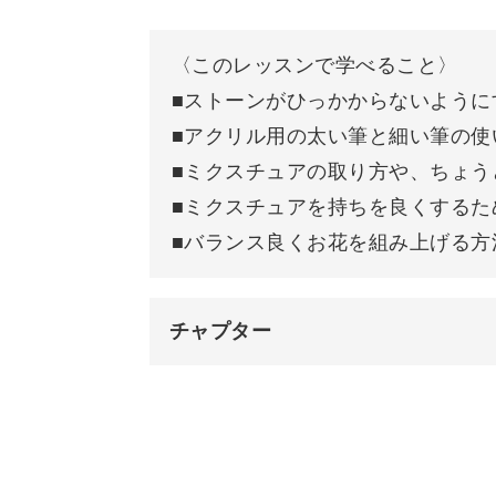
ラーパウダーを使う際の、パウダーの
てマスターしてみてください。
〈このレッスンで学べること〉
■ストーンがひっかからないように
また、今回は花芯にストーンを置いて
■アクリル用の太い筆と細い筆の使
上げる際の方法もレクチャーしていま
■ミクスチュアの取り方や、ちょう
■ミクスチュアを持ちを良くするた
アクリルを使った3Dアートは、直接
■バランス良くお花を組み上げる方
がります。サロンワークに大活躍なこ
さい♪
チャプター
オープニング
ベースカラーを塗布する