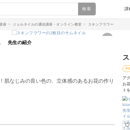
檢索
課
講座
>
ジェルネイルの通信講座・オンライン教室
>
スキンフラワー
ム
先生の紹介
ス
中
ア
ン！肌なじみの良い色の、立体感のあるお花の作り
お
ト
存在感抜群な3Dのお花の作り方をレッスン。アク