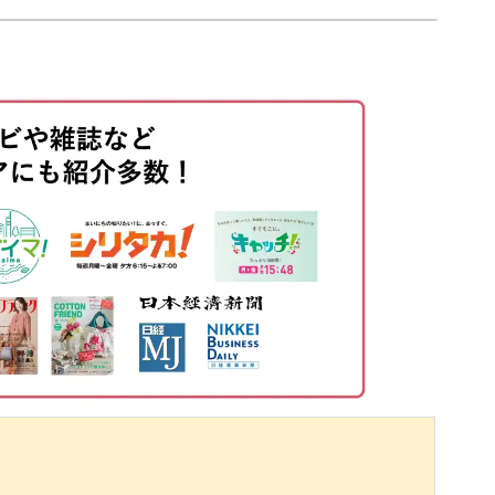
03:48
仕上げる
08:44
11:32
14:49
16:06
17:47
26:05
グする
31:34
33:31
る
35:28