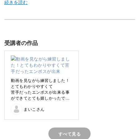
今回のレッスンでは、シンプルなのに存在感抜群な3Dの
お花の作り方をレッスン。アクリルを使って立体感と繊細
さのあるお花を作っていきます。
受講者の作品
ベースカラーと同系色のアクリルを使って作るお花は、シ
ンプルでありつつも存在感は抜群。
動画を見ながら練習しました！
シンプルな印象ですが、立体感や繊細さを作り上げるため
とてもわかりやすくて
苦手だったエンボスが出来る事
のポイントをしっかりと押さえることで凝った印象の3D
ができてとても嬉しかったで
アートに仕上がります。
す。
まいこさん
お客様にも喜んで頂けました！
今回のレッスンでは、お花の3Dアートに必要な立体感を
作るコツをしっかりとレッスン。
すべて見る