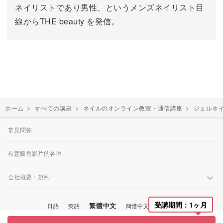
ネイリストであり男性、というメンズネイリスト目
線からTHE beauty を発信。
ホーム
>
すべての講座
>
ネイルのオンライン教室・通信講座
>
ジェルネ
常見問答
有意販售影片的各位
会社概要・規約
受講期間：1ヶ月
繁體中文
日語
英語
簡體中文
韓國語