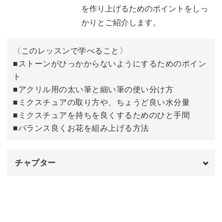
を作り上げるためのポイントをしっ
かりとご紹介します。
今回は肌なじみのよい上品なピンクで作っていますが、カ
〈このレッスンで学べること〉
ラーアレンジは自由自在。カラーパウダーを使う際の、パ
■ストーンがひっかからないようにするためのポイン
ウダーの下準備の方法もレクチャーしているので、合わせ
ト
てマスターしてみてください。
■アクリル用の太い筆と細い筆の使い分け方
■ミクスチュアの取り方や、ちょうど良い水分量
また、今回は花芯にストーンを置いて仕上げていますが、
■ミクスチュアを持ちを良くするためのひと手間
アクリルを使って花芯まで仕上げる際の方法もレクチャー
■バランス良くお花を組み上げる方法
しています。
チャプター
アクリルを使った3Dアートは、直接お爪の上に施術する
のでサロンワークでも時短に繋がります。サロンワークに
オープニング
00:00
大活躍なこと間違いなしなので、ぜひマスターしてみてく
ださい♪
ベースカラーを塗布する
00:33