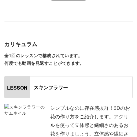
アクリルを活かして立体感をつけたり、エッジを残して美
しいお花の形を作りながらも生活に支障が出ないレベルの
凹凸に仕上げる方法をレクチャーしていきます。
また、その他にも、
カリキュラム
全1回のレッスンで構成されています。
◆花芯にストーンをのせて仕上げてもひっかからないよう
何度でも動画を見返すことができます。
にするためのポイント
◆アクリル用の太い筆と細い筆の使い分け方
◆ミクスチュアの取り方や、ちょうど良い水分量
スキンフラワー
LESSON
◆ミクスチュアを持ちを良くするためのひと手間
◆バランス良くお花を組み上げる方法
シンプルなのに存在感抜群！3Dのお
花の作り方をご紹介します。アクリ
などなど、その他の3Dアートに応用ができる技法やポイ
ルを使って立体感と繊細さのあるお
ントをたっぷりとレクチャーしていきます。
花を作りましょう。立体感や繊細さ