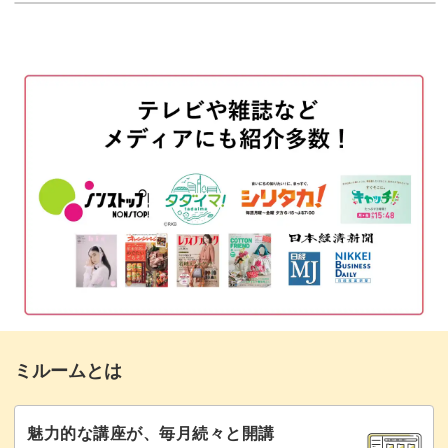
薬指にストーンを盛る
03:48
トップジェルでコーティングして仕上げる
08:44
3Dフラワーの作り方を図で解説
11:32
使用するブラシ
14:49
ミクスチュアの取り方
16:06
一段目の花びらを作る
17:47
二段目の花びらを作る
26:05
マットトップでお花をコーティングする
31:34
ミルームとは
花芯部分にストーンをのせる
33:31
トップジェルでストーンを固定する
35:28
魅力的な講座が、毎月続々と開講