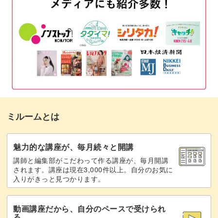
ルなどを使って作っていますが、アレンジは自由自在。
完成♪
12:17
慣れるまでは、本レッスンで使用しているお花と似た形状
のお花を使って練習をしながらコツを掴んでみましょう。
慣れてきたらお好きな色味のお花を選んで作ったり、お部
屋の雰囲気に合った色味のお花で作ってみたり。
様々なテーブルブーケを作ってフラワーインテリアを楽し
ミルームとは
んでくださいね♪
魅力的な講座が、毎月続々と開講
講師と編集部がこだわって作る講座が、毎月開講
されます。講座は現在3,000件以上。自分のお気に
入りがきっと見つかります。
動画講座だから、自分のペースで受けられ
る