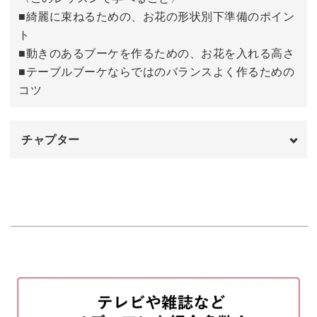
■綺麗に束ねるための、お花の形状別下準備のポイン
手作りブーケでお部屋を華やかに飾ってみましょう。今回
ト
のレッスンでは、マロウスタイルのブーケの作り方をレク
■動きのあるブーケを作るための、お花を入れる高さ
チャーしながら
■テーブルブーケならではのバランスよく作るための
コツ
◯綺麗に束ねるための、お花の形状別下準備のポイント
◯動きのあるブーケを作るための、お花を入れる高さ
チャプター
◯テーブルブーケならではのバランスよく作るためのコツ
オープニング
00:00
などをレッスン。美しいテーブルブーケを作るためのポイ
ントを丁寧に解説していきます。
使用花材
00:20
お花の下処理
01:01
お花を束ねる
02:51
マスターした後は様々なお花を使って作ってみましょう♪
今回はスイートピーやチョコレートコスモス、グリーンベ
テープで止めて茎を切りそろえる
11:26