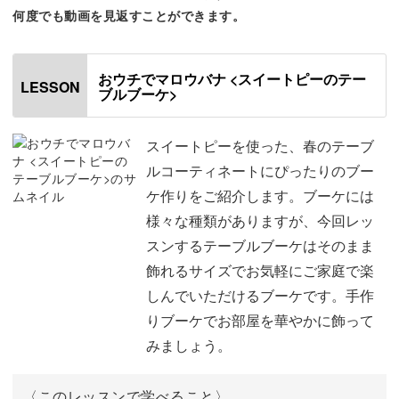
チャーしていきます。
何度でも動画を見返すことができます。
フラワーアレンジメントの中でも定番のブーケは、様々な
おウチでマロウバナ <スイートピーのテー
お花を組み合わせることでお花一輪よりも華やかな雰囲気
LESSON
ブルブーケ>
に。
スイートピーを使った、春のテーブ
どのようなお花を使うかによって全く雰囲気の異なった花
ルコーティネートにぴったりのブー
束を作ることができるのがブーケ作りの最大の魅力です。
ケ作りをご紹介します。ブーケには
様々な種類がありますが、今回レッ
ブーケには様々な種類がありますが、今回レッスンするテ
スンするテーブルブーケはそのまま
ーブルブーケはそのまま飾れるサイズでお気軽にご家庭で
飾れるサイズでお気軽にご家庭で楽
楽しんでいただけるブーケのこと。
しんでいただけるブーケです。手作
りブーケでお部屋を華やかに飾って
お部屋の中を一気に華やかにしてくれるフラワーアレンジ
みましょう。
メント作品です。そんなブーケアレンジは、ご自身で作る
ことでよりさらに特別なものに。
〈このレッスンで学べること〉