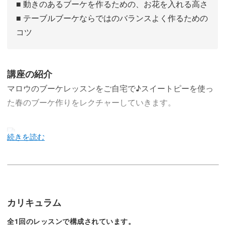
■ 動きのあるブーケを作るための、お花を入れる高さ
■ テーブルブーケならではのバランスよく作るための
コツ
講座の紹介
マロウのブーケレッスンをご自宅で♪スイートピーを使っ
た春のブーケ作りをレクチャーしていきます。
今回のレッスンでは、スイートピーを使った春のテーブル
コーティネートにぴったりのブーケ作りをレッスン。
マロウスタイルのブーケの作り方を、フラワーアレンジメ
カリキュラム
ント初心者さんでもチャレンジしていただける内容でレク
全1回のレッスンで構成されています。