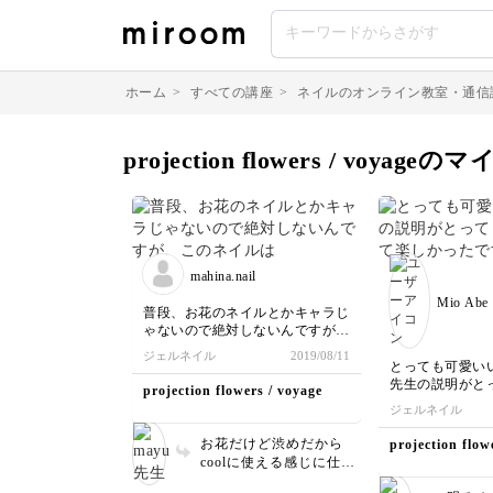
ホーム
>
すべての講座
>
ネイルのオンライン教室・通信
projection flowers / voyag
mahina.nail
Mio Abe
普段、お花のネイルとかキャラじ
ゃないので絶対しないんですが、
このネイルは逆に絶対した
ジェルネイル
2019/08/11
い！！！と思ったネイルです♪♪
とっても可愛いい
先生の説明がと
projection flowers / voyage
くて
ジェルネイル
楽しかったです
お花だけど渋めだから
projection flow
coolに使える感じに仕上
がってますね！素敵です