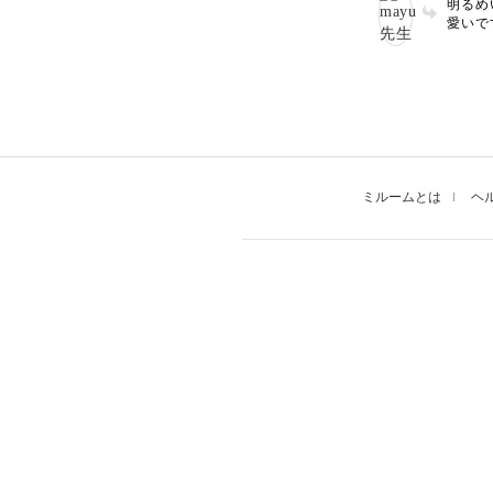
明るめ
♡
愛いで
ェンジ
きです
ポップ
たい！
ミルームとは
ヘ