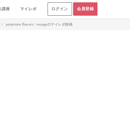
の講座
マイレポ
ログイン
会員登録
>
projection flowers / voyageのマイレポ投稿