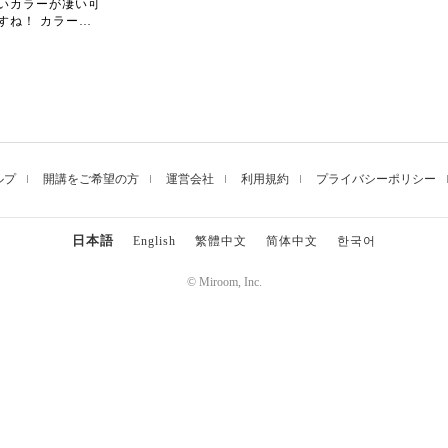
いカラーが凄い可
すね！ カラーチ
のセンスとても好
^^ ウォーホルの
アートフラワーみ
！！💕
ルプ
開講をご希望の方
運営会社
利用規約
プライバシーポリシー
日本語
English
繁體中文
简体中文
한국어
© Miroom, Inc.