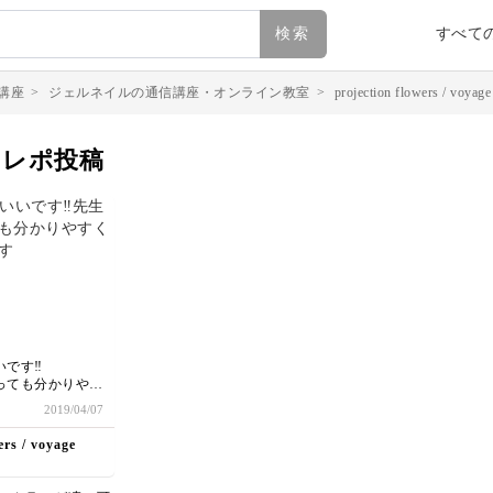
検索
すべて
講座
>
ジェルネイルの通信講座・オンライン教室
>
projection flowers / voyage
eのマイレポ投稿
です‼️
っても分かりやす
2019/04/07
✨
ers / voyage