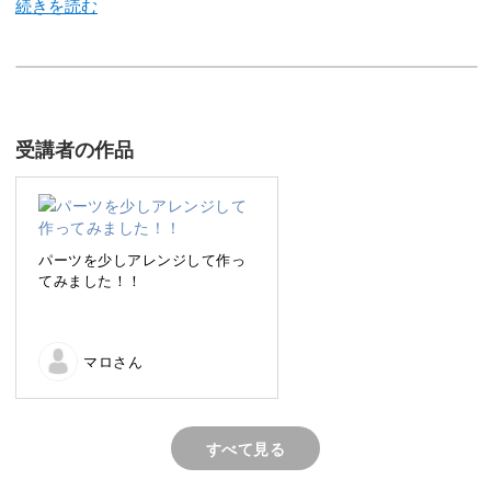
今回のレッスンでは、秋冬の定番アートでもあるレオパー
ドネイルをHIDEKAZU先生流にしたアートをレッスン。
受講者の作品
秋冬のサロンワークに必ず役立つアートです。HIDEKAZU
先生流のレオパード柄は深みのあるお洒落なレオパード柄
ですが、実は超時短アート。
パーツを少しアレンジして作っ
てみました！！
凝っているように見える重厚感のあるアートにも関わらず
簡単に手早く仕上げることができます。
マロさん
忙しいサロンワークに重宝できる超簡単な作り方は必見。
その他にも、凝った印象に仕上げるためのポイントもレク
すべて見る
チャーしていきます。