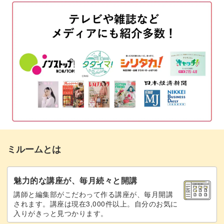
明るいブラウンをのせる
04:05
濃いブラウンをのせる
05:08
ブラックで斑点模様を作る
06:21
斑点をライナー筆で伸ばす
08:01
ゴールドのフィルムを貼る
09:19
トップジェルを塗って仕上げる
11:33
ミルームとは
完成
13:13
アレンジ方法
14:12
魅力的な講座が、毎月続々と開講
講師と編集部がこだわって作る講座が、毎月開講
されます。講座は現在3,000件以上。自分のお気に
入りがきっと見つかります。