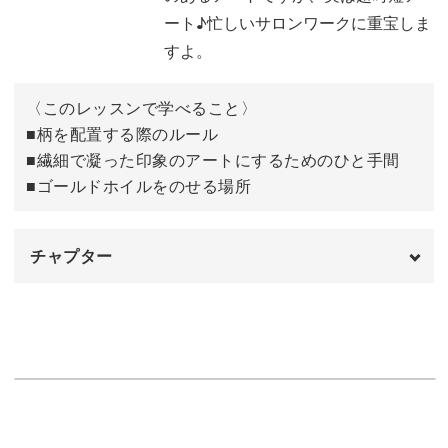
でお洒落なレオパード柄を楽しんでいただくことができる
ート♪忙しいサロンワークに重宝しま
方法をお伝えしています。
すよ。
同じ技法を用いても、ひと手間を変えるだけで少し柔らか
〈このレッスンで学べること〉
めの雰囲気のレオパード柄にすることもできる万能デザイ
■柄を配置する際のルール
■繊細で凝った印象のアートにするためのひと手間
ンをぜひ習得してくださいね♪
■ゴールドホイルをのせる場所
旬のアートをマスターして、今すぐサロンワークに取り入
れましょう！
チャプター
オープニング
00:00
使用カラー
00:32
クリアホワイトを一度塗りする
01:52
レオパード柄を作る
03:23