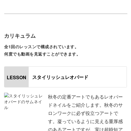
◯柄を配置する際のルール
◯繊細で凝った印象のアートにするためのひと手間
◯ゴールドホイルをのせる場所
カリキュラム
などなど、簡単なステップの中に盛り込まれた、綺麗に仕
上げるためのポイントをレッスン。
全1回のレッスンで構成されています。
何度でも動画を見返すことができます。
今すぐサロンワークの即戦力となること間違いなしのアー
トにぜひ挑戦してみてください♪
スタイリッシュレオパード
LESSON
秋冬の定番アートでもあるレオパー
また、少しずつ異なった雰囲気にするための方法もレクチ
ドネイルをご紹介します。秋冬のサ
ャー。
ロンワークに必ず役立つアートで
す。凝っているように見える重厚感
ハード系なデザインが苦手なお客様にも、一工夫するだけ
のあるアートですが、実は超時短ア