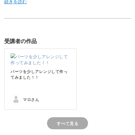
今回のレッスンでは、秋冬の定番アートでもあるレオパー
ドネイルをHIDEKAZU先生流にしたアートをレッスン。
受講者の作品
秋冬のサロンワークに必ず役立つアートです。HIDEKAZU
先生流のレオパード柄は深みのあるお洒落なレオパード柄
ですが、実は超時短アート。
パーツを少しアレンジして作っ
てみました！！
凝っているように見える重厚感のあるアートにも関わらず
簡単に手早く仕上げることができます。
マロさん
忙しいサロンワークに重宝できる超簡単な作り方は必見。
その他にも、凝った印象に仕上げるためのポイントもレク
すべて見る
チャーしていきます。