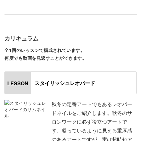
◯柄を配置する際のルール
◯繊細で凝った印象のアートにするためのひと手間
◯ゴールドホイルをのせる場所
カリキュラム
などなど、簡単なステップの中に盛り込まれた、綺麗に仕
上げるためのポイントをレッスン。
全1回のレッスンで構成されています。
何度でも動画を見返すことができます。
今すぐサロンワークの即戦力となること間違いなしのアー
トにぜひ挑戦してみてください♪
スタイリッシュレオパード
LESSON
秋冬の定番アートでもあるレオパー
また、少しずつ異なった雰囲気にするための方法もレクチ
ドネイルをご紹介します。秋冬のサ
ャー。
ロンワークに必ず役立つアートで
す。凝っているように見える重厚感
ハード系なデザインが苦手なお客様にも、一工夫するだけ
のあるアートですが、実は超時短ア