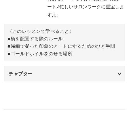
でお洒落なレオパード柄を楽しんでいただくことができる
ート♪忙しいサロンワークに重宝しま
方法をお伝えしています。
すよ。
同じ技法を用いても、ひと手間を変えるだけで少し柔らか
〈このレッスンで学べること〉
めの雰囲気のレオパード柄にすることもできる万能デザイ
■柄を配置する際のルール
■繊細で凝った印象のアートにするためのひと手間
ンをぜひ習得してくださいね♪
■ゴールドホイルをのせる場所
旬のアートをマスターして、今すぐサロンワークに取り入
れましょう！
チャプター
オープニング
00:00
使用カラー
00:32
クリアホワイトを一度塗りする
01:52
レオパード柄を作る
03:23