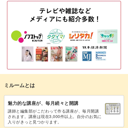
明るいブラウンをのせる
04:05
濃いブラウンをのせる
05:08
ブラックで斑点模様を作る
06:21
斑点をライナー筆で伸ばす
08:01
ゴールドのフィルムを貼る
09:19
トップジェルを塗って仕上げる
11:33
ミルームとは
完成
13:13
アレンジ方法
14:12
魅力的な講座が、毎月続々と開講
講師と編集部がこだわって作る講座が、毎月開講
されます。講座は現在3,000件以上。自分のお気に
入りがきっと見つかります。