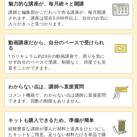
ベースのカラーを薄く重ねる
魅力的な講座が、毎月続々と開講
20:01
講師と編集部がこだわって作る講座が、毎月開講
花芯にこげ茶色を入れる
21:57
されます。講座は現在3,000件以上。自分のお気に
入りがきっと見つかります。
トップジェルでコーティングして仕上げる
24:09
動画講座だから、自分のペースで受けられ
る
1カリキュラム約20分の動画講座で、周りを気に
せず自分のペースで受講。制限なく、何度でも見
直すことができます。
わからない点は、講師へ直接質問
コメント機能で、わからない点は講師に直接質問
できます。回数の制限もありません。
キットも購入できるため、準備が簡単
経験豊富な講師が選んだ材料と道具をひとつにし
たキットをご用意。足りない材料だけを単品で購