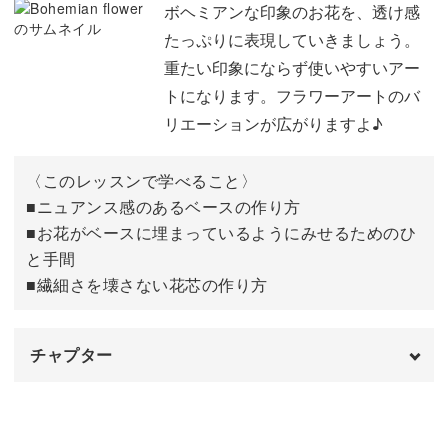
ボヘミアンな印象のお花を、透け感
たっぷりに表現していきましょう。
重たい印象にならず使いやすいアー
今回のレッスンでは、ピンクとオレンジを使ったベースの
トになります。フラワーアートのバ
上に描いていますがカラーを変えても素敵に仕上がりま
リエーションが広がりますよ♪
す。
〈このレッスンで学べること〉
ブルー系で涼しげな印象に仕上げたり、夏にはイエロー系
■ニュアンス感のあるベースの作り方
を使って明るめな印象にしたり。
■お花がベースに埋まっているようにみせるためのひ
と手間
■繊細さを壊さない花芯の作り方
花芯にストーンをのせて仕上げてもより華やかな印象にな
るのでおすすめです。
チャプター
メインアートとしても、サブアートとしても使えるフラワ
ーアートをマスターしてぜひサロンワークでたくさん使っ
オープニング
00:00
てみてください♪