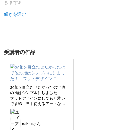
きます♪
今回のレッスンでは、お花をモチーフとしたニュアンスア
ートをレッスン。
受講者の作品
ボヘミアンな印象のお花は、透け感たっぷりで作っていく
ので重たい印象にならずに使うことができます。
幅広い層に人気のフラワーアートは様々なバリエーション
お花を目立たせたかったので他
の幅を持っておくことが重要。
の指はシンプルにしました！
フットデザインにしても可愛い
です🥰 年中使えるアートなの
今回レクチャーするボヘミアンフラワーは季節問わず年中
でとても重宝します✨
わかりやすいレッスンありがと
使えるアートなのでサロンワークにも大活躍。
うございました♬
sakkoさん