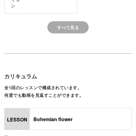
透け感とニュアンス感たっぷりのお花の作り方をマスター
してしまえばサロンの看板アートになること間違いなしで
す♪
すべて見る
今回のレッスンでは、繊細な花びらの描き方やバランスよ
く作っていくコツを中心に丁寧に解説していきます。
また、その他にも
カリキュラム
◯ニュアンス感のあるベースの作り方
◯お花がベースに埋まっているようにみせるためのひと手
全1回のレッスンで構成されています。
何度でも動画を見返すことができます。
間
◯繊細さを壊さない花芯の作り方
Bohemian flower
LESSON
などなど、とにかく繊細に作り上げるためのポイントをし
っかりとお伝えしていきます。