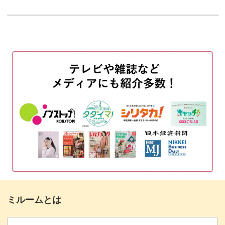
使用アイテム
00:52
メインカラーのピンクと、ポイントにオレ
02:20
ンジを塗布する
ベースとカラーの境目にモカブラウン、中
03:45
心に焦げ茶色を塗布する
ミキシングジェルでコーティングする
06:00
下の段のお花のベースを描く
06:42
棒状の先を花びらに2本ずつ入れる
09:23
ミキシングジェルを花びらに垂らす
10:30
花びらを縁取る
12:08
ミルームとは
同じように上の段の花びらを描く
16:07