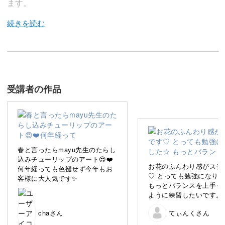
ます。
今回のレッスンでは、mayu先生のたらしこみ技術を使っ
て
品のあるチューリップアートを作っていきます。
受講者の作品
透け感ある繊細なたらしこみ技法は「難しい～！」と
嘆くネイリストさんも多い、難易度高めのアート。
春と言ったらmayu先生のたらし
しかし、マスターできればアートの幅も一気に広がる、応
込みチューリップのアート😍❤️
お花のふんわり感がステ
何年経っても色褪せず今年もお
用範囲が広い技術です。
♡ とっても勉強になり
客様に大人気です✨
もっとバランスを上手く
ように練習したいです。
今回のレッスンではそのようなアート技術をmayu先生が
一から解説、
chaさん
てぃんくさん