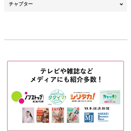
ぜひたらしこみアートを習得してくださいね♪
チャプター
オープニング
00:00
①単色 ②デュアルカラー
00:44
①②ベースカラーを二度塗りする
01:25
①チューリップのベースを入れる
02:36
②チューリップのベースを入れる
09:06
①②トップジェルでコーティングする
18:23
①②サンディングをする
21:08
①②チューリップのつぼみを作る
27:21
たらしこみの修正方法
33:17