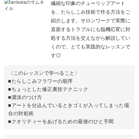
繊細な印象のチューリップアート
を、たらしこみ技術で作る方法をご
紹介します。サロンワークで実際に
サロンワークで実際にネイリストさんが直面するトラブル
直面するトラブルにも臨機応変に対
に
処する方法を交えながら解説してい
臨機応変に対処する方法を交えながらたらしこみフラワー
くので、とても実践的なレッスンで
を完成させていくので
す◎
とても実践的なレッスンです◎
〈このレッスンで学べること〉
また、今回のアートFantasiaは様々なカラーで作ることが
■たらしこみフラワーの順序
可能。
■ちょっとした修正裏技テクニック
■濃淡のつけ方
レッスンではレッドとブルーで作っていますが、
■アートを仕込んでいるときゴミが入ってしまった場
ぜひお好みのカラーで様々な印象のFantasiaを作りながら
合の対処術
練習してみましょう。
■クオリティーをあげるための最後のひと手間
何度も見返すことができる講座で