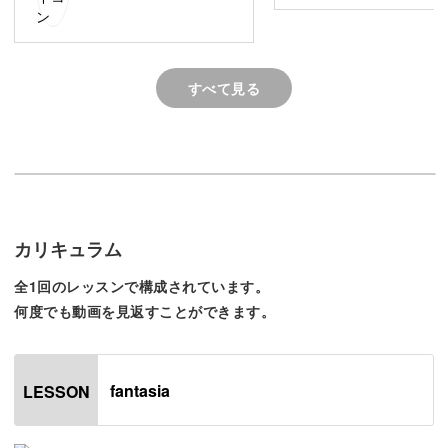
花びらを作りながら繰り返し解説をしているので、
たらしこみ技術を身に付けたい！克服したい！
アート技術にバリエーションを増やしたい！という方は必
見のレッスンです。
すべて見る
たらしこみ技術を使って繊細さと奥行き感のあるチューリ
ップを作りながら、
◆たらしこみフラワーの順序
カリキュラム
◆ちょっとした修正裏技テクニック
◆濃淡のつけ方
全1回のレッスンで構成されています。
何度でも動画を見返すことができます。
◆アートを仕込んでいるときゴミが入ってしまった場合の
対処術
◆クオリティーをあげるための最後のひと手間
fantasia
LESSON
などなど、たっぷりと解説していきます。