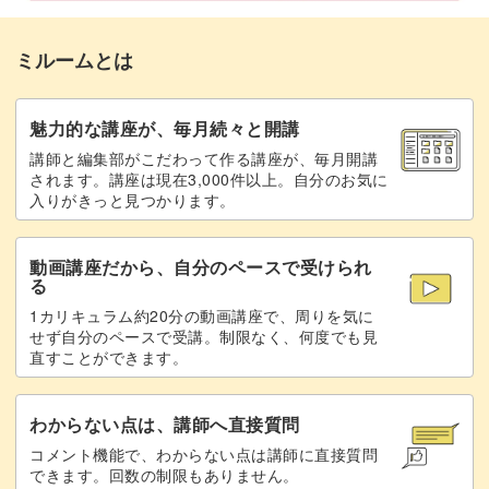
①②チューリップのつぼみを作る
35:01
ミルームとは
①花びらを作る
41:05
①中心のつぼみを作る
45:19
魅力的な講座が、毎月続々と開講
講師と編集部がこだわって作る講座が、毎月開講
②花びらを作る
47:33
されます。講座は現在3,000件以上。自分のお気に
入りがきっと見つかります。
①②線を美容製する
54:04
動画講座だから、自分のペースで受けられ
②中心のつぼみを作る
56:30
る
1カリキュラム約20分の動画講座で、周りを気に
①ニュアンスをつける
59:13
せず自分のペースで受講。制限なく、何度でも見
直すことができます。
①②ストーンをのせる
60:02
①②トップジェルでコーティングする
60:37
わからない点は、講師へ直接質問
コメント機能で、わからない点は講師に直接質問
①②仕上げ
63:46
できます。回数の制限もありません。