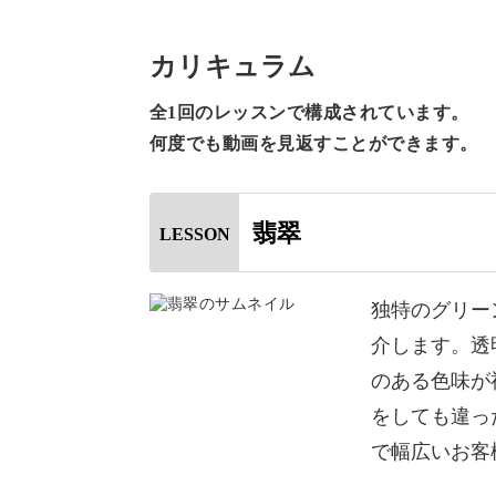
翡翠の作り方をレクチャーしていきま
カリキュラム
翡翠は、独特のグリーンカラーが特徴
全1回のレッスンで構成されています。
透明感や輝きをメインとした天然石と
何度でも動画を見返すことができます。
出します。
翡翠
LESSON
この色味を作り出すのは難しそうに見
HIDEKAZU先生がたった3色で、
ーしていきます。
独特のグリー
介します。透
翡翠はもともとグリーンですが、カラ
のある色味が
に。
をしても違っ
クリアカラーであればお好きな色で作
で幅広いお客
サロンワークで幅広いお客様に提案が