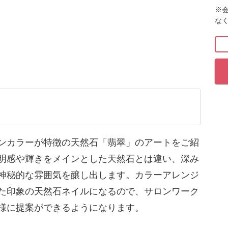
※
す。
な
の天然石。
は違い、深みのある色味が神秘的な雰囲気を醸し
えますが、
奥行感のあるリアルな翡翠を表現する方法をレクチャ
ンカラーが特徴の天然石「翡翠」のアートをご紹
明感や輝きをメインとした天然石とは違い、深み
ーアレンジをしても違った印象の天然石ネイル
神秘的な雰囲気を醸し出します。カラーアレンジ
た印象の天然石ネイルになるので、サロンワーク
ることができるので、
様に提案ができるようになります。
可能なデザインです。