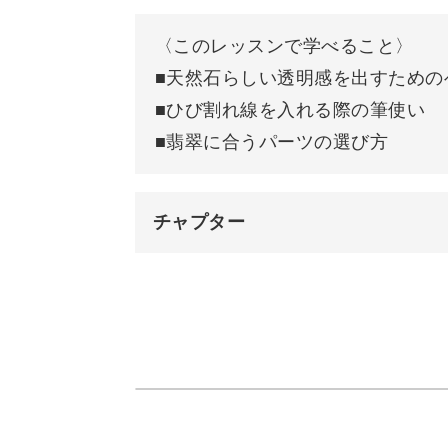
〈このレッスンで学べること〉
今回のレッスンでは、翡翠の特徴であ
■天然石らしい透明感を出すための
神秘的で独特な雰囲気に仕上げるため
■ひび割れ線を入れる際の筆使い
■翡翠に合うパーツの選び方
◆天然石らしい透明感を出すためのベ
◆ひび割れ線を入れる際の筆使い
◆翡翠に合うパーツの選び方
チャプター
オープニング
など、繊細に作る方法からおしゃれに
使用カラー
グラデーションベースを作る
リアル感がありつつも、シンプルで落
亀裂のラインを入れる
夏に使える大人っぽいメインアートと