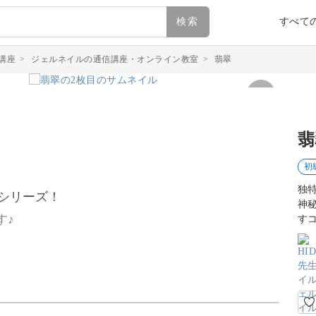
検索
すべて
講座
>
ジェルネイルの通信講座・オンライン教室
>
翡翠
翡
初
独
トシリーズ！
神
す♪
す
デーションが美しい天然石、