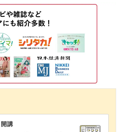
08:28
ーンをのせれば、
ンにすることもできます。
先生流の翡翠ネイル。
みてくださいね♪
と開講