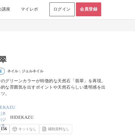
の講座
マイレポ
ログイン
会員登録
翠
ネイル
ジェルネイル
級
|
特のグリーンカラーが特徴的な天然石「翡翠」を再現。
秘的な雰囲気を出すポイントや天然石らしい透明感を出
コツ。
HIDEKAZU
156
キットなし
補助資料なし