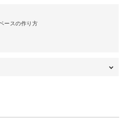
る深みを再現するポイントや
ベースの作り方
のコツをたっぷりと解説。
ースの作り方
仕上げるまですべてをレッスンしていきます。
00:00
00:12
00:52
ち着きのあるデザインなので、
05:57
して大活躍間違いなし。