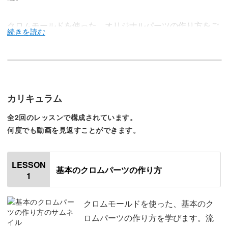
クロムモールドを使った、オリジナルパーツの作り方をご
紹介します。
モールドは種類がとても豊富で、選び方ひとつで印象もさ
カリキュラム
まざま。
全2回のレッスンで構成されています。
何度でも動画を見返すことができます。
おすすめのモールドや、デザインの選び方からお伝えして
いきます。
LESSON
基本のクロムパーツの作り方
1
クロムモールドを使った、基本のク
既製品ではなかなか見つからない、大きめパーツや個性的
ロムパーツの作り方を学びます。流
なデザイン。