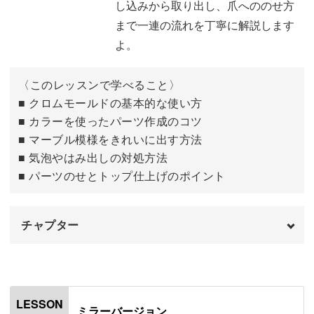
し込みから取り出し、爪へののせ方
まで一連の流れを丁寧に解説します
自分で作れるようになると、ネイルの幅がぐっと広がりま
よ。
すよ。
〈このレッスンで学べること〉
■ クロムモールドの基本的な使い方
■ カラーを使ったパーツ作成のコツ
まずは基本となるクロムパーツの作り方から。
■ マーブル模様をきれいに出す方法
■ 気泡やはみ出しの対処方法
2色を使ったマーブルデザインをご紹介します。
■ パーツのせとトップ仕上げのポイント
チャプター
パーツをきちんと硬化させるための、ひと工夫が大切なポ
はじめに
00:00
イント。
使用する商材
01:03
LESSON
きれいな模様を出すための流し込み方や、モールドの扱い
ミラーバージョン