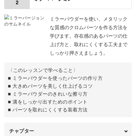
2
モールドの種類について
01:16
方も丁寧に解説します。
ペーパーパレットにジェルをのせる
03:31
ミラーパウダーを使い、メタリック
な質感のクロムパーツを作る方法を
モールドにジェルを流し込む
08:05
学びます。存在感のあるパーツの仕
気泡が入ってしまったときや、はみ出してしまった場合の
上げ方と、取れにくくする工夫まで
パーツをのせる部分を削る
16:43
対処法もカバー。
しっかり押さえましょう。
爪にのせる
20:12
仕上がりをぐっと美しくするためのコツが詰まっていま
〈このレッスンで学べること〉
全体をコーティングする
23:50
す。
■ ミラーパウダーを使ったパーツの作り方
■ 大きめパーツを美しく仕上げるコツ
マットコーティングをする
27:33
■ ミラーパウダーのきれいな擦り方
■ 溝をしっかり出すためのポイント
パーツをつけずに、ミラーパウダーを使ったアレンジバー
■ パーツを取れにくくする装着方法
ジョンも必見！
チャプター
シルバーアクセサリーのような質感で、存在感のある仕上