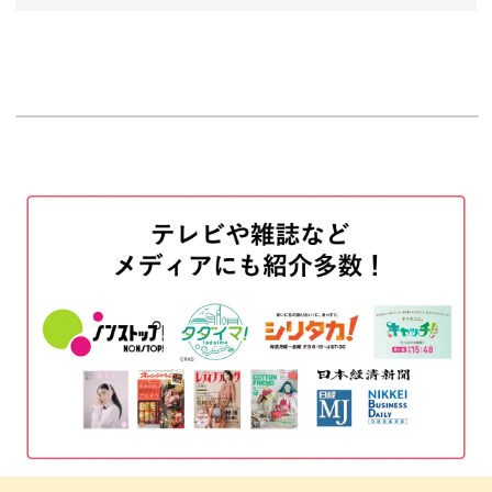
がりに。
はじめに
00:00
使用する商材
01:09
ペーパーパレットにジェルをのせる
01:22
ミラーの擦り方や、溝をきれいに出すためのコツ。
ジェルをモールドに流し込む
04:22
同じモールドでも、作り方次第でまったく違う印象に仕上
ジェルを重ね塗りする
07:14
がりますよ。
ミラーパウダーをつける
12:46
爪にのせる
14:40
「こんなパーツがあったらいいな」を形にできる楽しさ。
コーティングをする
16:17
サロンワークにも取り入れやすい、実践的なテクニックを
おわりに
20:24
身につけましょう！