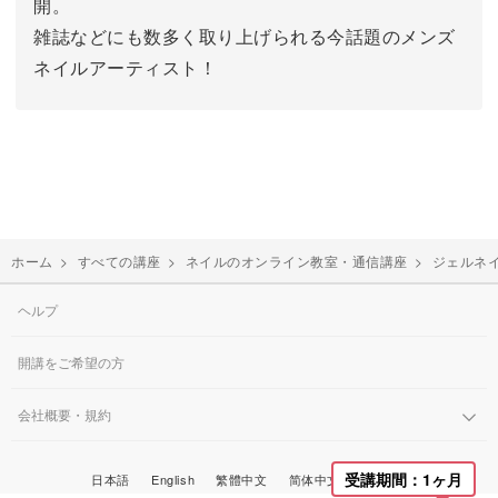
開。
雑誌などにも数多く取り上げられる今話題のメンズ
ネイルアーティスト！
ホーム
>
すべての講座
>
ネイルのオンライン教室・通信講座
>
ジェルネ
ヘルプ
開講をご希望の方
会社概要・規約
한국어
受講期間：1ヶ月
日本語
English
繁體中文
简体中文