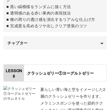
ク
■ 黒い縞模様をランダムに描く方法
■ 透明感のある赤い果肉の表現技法
■ 種の周りの透け感を演出するリアルな仕上げ方
■ 完成度を高めるツヤ出しクリア塗装のコツ
チャプター
はじめに
00:00
すいかの皮と実に模様を描く
00:22
LESSON
クラッシュゼリー①ヨーグルトゼリー
8
クリア塗料を塗る
08:54
おわりに
16:31
夏らしい青い海と空をイメージした2
層のクラッシュゼリーを作ります。
メラミンスポンジを使った節約テク
ニックとレジン液の調色方法を学び