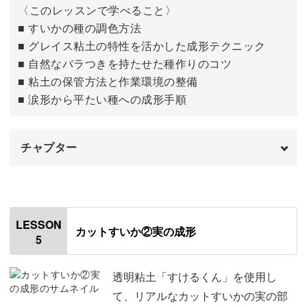
〈このレッスンで学べること〉
■ すいかの種の調色方法
■ グレイス粘土の特性を活かした成形テクニック
■ 自然なバラつきを持たせた種作りのコツ
■ 粘土の保管方法と作業環境の整備
■ 涙形から平たい種への成形手順
チャプター
はじめに
00:00
使用材料・道具
00:47
LESSON
カットすいか②実の成形
5
すいかの種の粘土を準備する
02:23
黒の種を作る
05:09
透明粘土「すけるくん」を使用し
て、リアルなカットすいかの実の部
白の種を作る
07:43