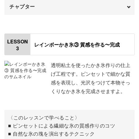
チャプター
はじめに
00:00
夏休みの親子工作にもおすすめ
着色した粘土を土台にのせる
00:22
LESSON
「夏はどこに行っても暑いし、家で何かできることはない
レインボーかき氷③ 質感を作る〜完成
3
白に着色した粘土を被せる
10:29
かな⋯？」
透明粘土を使ったかき氷作りの仕上
と、子どもたちとの夏の過ごし方に悩んでいる方にもこの
げ工程です。ピンセットで細かな質
講座はおすすめ！
感を表現し、光沢をつけて本物そっ
くりなかき氷を完成させますよ。
粘土は子どもにも親しみやすく、安全な使用方法をお教え
〈このレッスンで学べること〉
しているので親子での工作にもぴったりなんです。
■ ピンセットによる繊細な氷の質感作りのコツ
■ 自然な氷の塊を演出するテクニック
夏休みの宿題の自由研究としても役立ちますよ♪