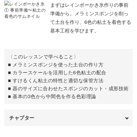
まずはレインボーかき氷作りの事前
かき氷の透明感、すいかのシャリシャリ感も、身近な道具
準備から。メラミンスポンジを削っ
で表現。
て土台を作り、6色の粘土を着色する
基本工程を学びます。
「こんなに本物そっくりになるんだ！」と、リアルになっ
ていくスイーツにときめきながら進めていけますよ♪
〈このレッスンで学べること〉
■ メラミンスポンジを使った土台の作り方
■ カラースケールを活用した6色粘土の配合
透明感たっぷりのグラデーション技法
■ すけるくん粘土の特性と適切な保管方法
■ 器のサイズに合わせたスポンジのカット・成形技術
爽やかなスイーツたちのポイントは、透き通るようなその
■ 基本の3色から中間色を作る色彩理論
色づけ。
すいかの果汁のみずみずしさや、ゼリーに透ける淡い色合
チャプター
いも、ちょっとした着色の工夫でリアルに再現できるんで
はじめに
00:00
す。