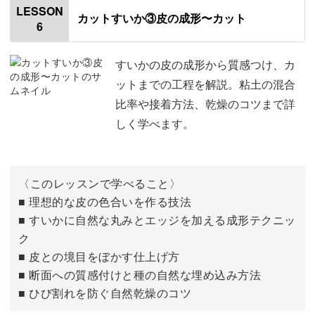
LESSON
カットすいか③皮の成形〜カット
6
実の形に整える
04:55
実の質感を表現する
09:16
すいかの皮の成形から質感つけ、カ
ットまでの工程を解説。粘土の混合
すいかの種を埋める
14:53
比率や接着方法、乾燥のコツまで詳
しく学べます。
〈このレッスンで学べること〉
■ 理想的な皮の色合いを作る技法
■ すいかに自然な丸みとエッジを加える成形テクニッ
ク
■ 皮との境目をぼかす仕上げ方
■ 断面への質感付けと種の自然な埋め込み方法
■ ひび割れを防ぐ自然乾燥のコツ