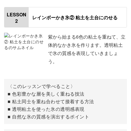
使用材料・道具
01:00
LESSON
レインボーかき氷② 粘土を土台にのせる
2
メラミンスポンジを削って土台を作る
02:57
特に、レインボーかき氷のグラデーション技法は必見！
6色の粘土を作る
14:21
紫から始まる6色の粘土を重ねて、立
体的なかき氷を作ります。透明粘土
夏の思い出を彩るような、とっておきの着色表現をマスタ
で氷の質感を表現していきましょ
ーしていただけますよ♪
う。
〈このレッスンで学べること〉
クラッシュゼリーやかき氷は、お好みの色に変えて「この
■ 色彩豊かな層を美しく重ねる技法
味かな？」と想像をふくらませるのも楽しいところ。
■ 粘土同士を重ね合わせて接着する方法
■ 透明粘土を使った氷の透明感表現
唯一無二のオリジナリティを加えられるのも、フェイクス
■ 自然な氷の質感を演出するポイント
イーツ作りの醍醐味です！