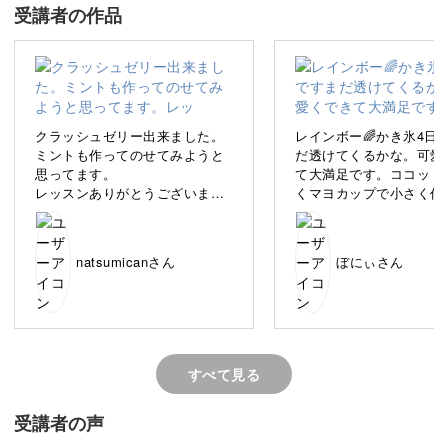
受講者の作品
レインボーかき氷、すいか、クラッシュゼリーと、清涼感
あふれる3種の作品ができあがりますよ。
クラッシュゼリー出来ました。
レインボー🌈かき氷4日
ミントも作ってのせてみようと
だ透けてくるかな。可愛
思ってます。
て大満足です。ココット
「樹脂粘土を使うのは初めて」「フェイクスイーツ作りっ
レッスンありがとうございまし
くマヨカップで小さく作
て難しそう！」そんな方もご安心ください♪
たm(__)m
ました。複数あるともっ
いかな💕また作ります。
基本から丁寧に解説していきますので、いっしょに楽しく
natsumicanさん
ぼにぃさん
進めていきましょう！
すべて見る
いろんな素材で表現するひんやり感
受講者の声