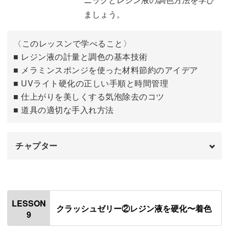
ましょう。
〈このレッスンで学べること〉
■ レジン液の計量と調色の基本技術
■ メラミンスポンジを使った材料節約のアイデア
■ UVライト硬化の正しい手順と時間管理
■ 仕上がりを美しくする気泡除去のコツ
■ 道具の適切な手入れ方法
チャプター
はじめに
00:00
使用材料・道具
00:48
LESSON
クラッシュゼリー②レジン液を硬化〜着色
9
図案のピックをカットする
02:18