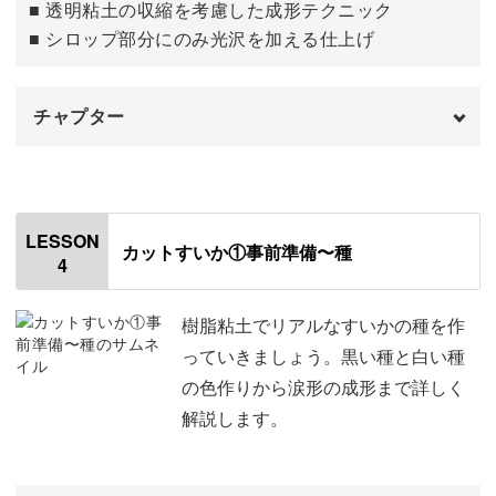
■ 透明粘土の収縮を考慮した成形テクニック
■ シロップ部分にのみ光沢を加える仕上げ
チャプター
溶けたり、なくなったりすることなく、夏のスイーツをず
っと飾っておける喜び。
はじめに
00:00
この夏はおうちで涼しく、癒やしのフェイクスイーツ作り
ピンセットで質感を表現する
00:22
LESSON
にチャレンジしてみませんか？
カットすいか①事前準備〜種
4
塗料を塗って光沢を出す
07:33
おわりに
09:58
樹脂粘土でリアルなすいかの種を作
っていきましょう。黒い種と白い種
の色作りから涙形の成形まで詳しく
解説します。