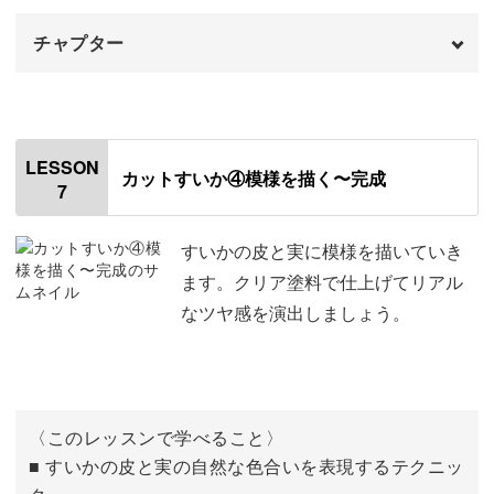
チャプター
はじめに
00:00
皮を成形する
00:22
LESSON
カットすいか④模様を描く〜完成
7
すいかをカットして質感を加える
07:21
すいかの皮と実に模様を描いていき
ます。クリア塗料で仕上げてリアル
なツヤ感を演出しましょう。
〈このレッスンで学べること〉
■ すいかの皮と実の自然な色合いを表現するテクニッ