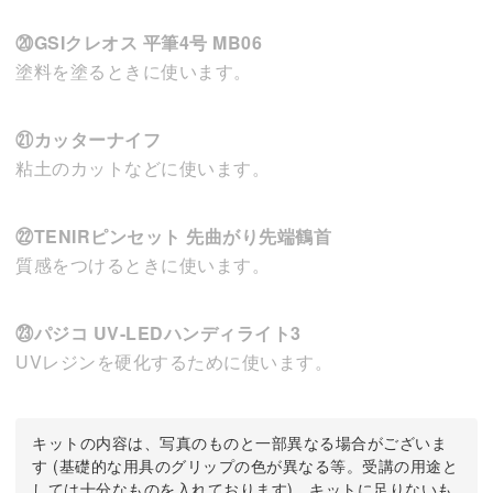
⑳GSIクレオス 平筆4号 MB06
塗料を塗るときに使います。
㉑カッターナイフ
粘土のカットなどに使います。
㉒TENIRピンセット 先曲がり先端鶴首
質感をつけるときに使います。
㉓パジコ UV-LEDハンディライト3
UVレジンを硬化するために使います。
キットの内容は、写真のものと一部異なる場合がございま
す (基礎的な用具のグリップの色が異なる等。受講の用途と
しては十分なものを入れております)。キットに足りないも