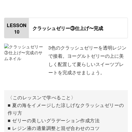
はじめに
00:00
型を作る
00:30
LESSON
クラッシュゼリー③仕上げ〜完成
10
レジン液を型に流し入れる
03:37
レジン液をランダムにちぎる
04:41
3色のクラッシュゼリーを透明レジン
で接着。ヨーグルトゼリーの上に美
レジン液を青色と水色に着色する
07:05
しく配置して夏らしいスイーツプレ
ートを完成させましょう。
〈このレッスンで学べること〉
■ 夏の海をイメージした涼しげなクラッシュゼリーの
作り方
■ ゼリーの美しいグラデーション作成方法
■ レジン液の適量調整と混ぜ合わせのコツ