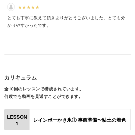
夏のスイーツプレートの魅力は、なんといってもこの涼や
かさ。
とても丁寧に教えて頂きありがとうございました。とても分
かりやすかったです。
見ただけでひんやりするようなこの質感を、どう表現する
のか注目です！
樹脂粘土だけではなく、透明粘土をはじめとするさまざま
カリキュラム
な材料を使います。
全10回のレッスンで構成されています。
何度でも動画を見返すことができます。
成形から着色まで、素材の特性を活かしたテクニックをひ
とつひとつ学んでいきましょう。
LESSON
レインボーかき氷① 事前準備〜粘土の着色
1