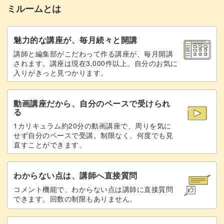
ミルームとは
おわりに
28:31
立体感のある神秘的なデザインに、ときめくこと間違いな
しです！
魅力的な講座が、毎月続々と開講
講師と編集部がこだわって作る講座が、毎月開講
されます。講座は現在3,000件以上。自分のお気に
入りがきっと見つかります。
基本の手順をマスターしたら、異なるカラーバリエーショ
動画講座だから、自分のペースで受けられ
ンも楽しめます。
る
1カリキュラム約20分の動画講座で、周りを気に
足元のオシャレが映える夏は、ペディキュアにもおすすめ
せず自分のペースで受講。制限なく、何度でも見
直すことができます。
です◎
わからない点は、講師へ直接質問
コメント機能で、わからない点は講師に直接質問
できます。回数の制限もありません。
シンプルなのに目を奪われる、涼しげなプリズムオーロラ
ネイル。