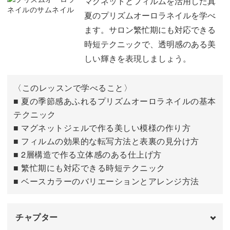
マグネットとフィルムを活用した真
ム柄の転写式フィルム。
夏のプリズムオーロラネイルを学べ
ます。サロン繁忙期にも対応できる
この2つの素材を重ね合わせることで、光の屈折を最大限
時短テクニックで、透明感のある美
に生かした立体的なデザインに仕上がりますよ。
しい輝きを表現しましょう。
〈このレッスンで学べること〉
■ 夏の季節感あふれるプリズムオーロラネイルの基本
マグネットは、色を沈めてクリア風に見せる作り方がポイ
テクニック
ント。
■ マグネットジェルで作る美しい模様の作り方
■ フィルムの効果的な転写方法と表裏の見分け方
透明だけど動かすとマグネット感のある土台作りを学びま
■ 2層構造で作る立体感のある仕上げ方
す。
■ 繁忙期にも対応できる時短テクニック
■ ベースカラーのバリエーションとアレンジ方法
チャプター
プリズムフィルムは、奥行き感のある二層構造の作り方を