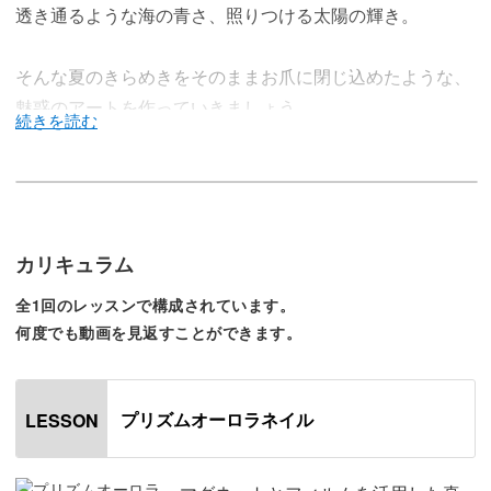
透き通るような海の青さ、照りつける太陽の輝き。
そんな夏のきらめきをそのままお爪に閉じ込めたような、
魅惑のアートを作っていきましょう。
忙しいサロンワークの中でも、オフ込みで2時間程度で仕
上げられる時短デザイン。
カリキュラム
全1回のレッスンで構成されています。
それなのに、キラキラした華やかさがお客様を虜にするネ
何度でも動画を見返すことができます。
イルアートなんです！
プリズムオーロラネイル
LESSON
使用するのは、透明感の高いマグネットジェルと、プリズ