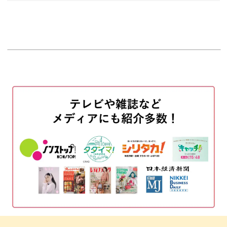
解説。
はじめに
00:00
実践してきたからこそわかるちょっとした工夫もお伝えし
使用商材
01:19
ます！
ホイルをカットする
02:16
ベースジェルを塗布する
06:13
ベースカラーを塗布する
07:27
仕上げのトップのかけ方にもコツがあります。
マグネットジェルを塗布する
10:45
埋め込んだ仕上げも、カッティング面を際立たせる仕上げ
もおすすめです◎
ホイルジェルを塗布する
14:29
プリズムを転写する
15:28
使ったホイルで立体加工する
20:02
指を動かすたび、まるで万華鏡をのぞきこんだような印象
アウトラインを整える
24:37
に。