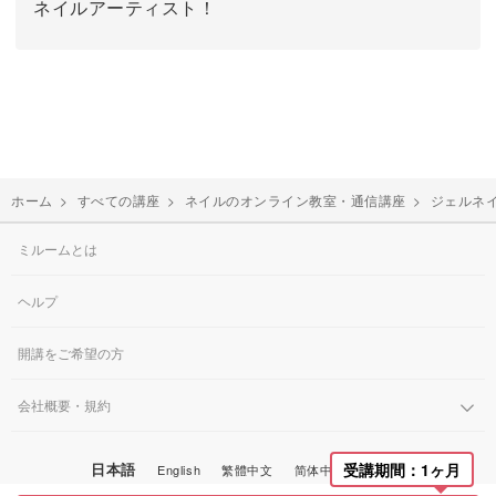
ネイルアーティスト！
ホーム
>
すべての講座
>
ネイルのオンライン教室・通信講座
>
ジェルネ
ミルームとは
ヘルプ
開講をご希望の方
会社概要・規約
日本語
受講期間：1ヶ月
English
繁體中文
简体中文
한국어