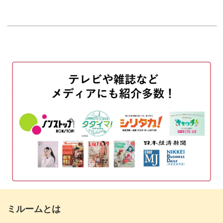
はじめに
00:20
使用材料
01:03
ハートの成形方法にもいくつかのポイントがあります。
ベースカラーを塗布する
02:20
少しの動作で確実にハートに近づけていくコツをお教えし
マットトップジェルを塗布する
ますよ。
04:17
粘土ジェルでハートをつくる
05:44
トップジェルを塗布する
09:41
動画だと視覚的にわかるので、流れもスムーズ。
完成♪
12:02
粘土ジェルを初めて扱う方や、ハートを作ったことがない
方にもわかりやすく解説しています！
ミルームとは