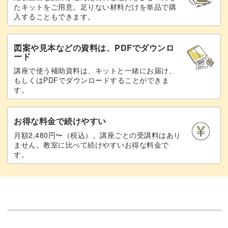
たキットをご用意。足りない材料だけを単品で購
ベースを変えてみたり、グリッターの色を変えるだけでバ
入することもできます。
リエーションが出るのもこのデザインの魅力です♪
図案や見本などの資料は、PDFでダウンロ
ード
講座で使う補助資料は、キットと一緒にお届け、
もしくはPDFでダウンロードすることができま
立体感がある分、仕上げのコーティングにも気を配るのが
す。
大切。
お得な料金で続けやすい
最後まで丁寧にレクチャーしていきますね。
月額2,480円〜（税込）。講座ごとの受講料はあり
ません。教室に比べて続けやすいお得な料金で
す。
ハートのかわいい作り方やデザインの魅せ方が学べるグリ
ッターハート。
シンプルながらもさまざまにアレンジできますのでぜひ習