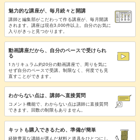
モチーフをよりぷっくりさせる仕上げにもご注目。
魅力的な講座が、毎月続々と開講
講師と編集部がこだわって作る講座が、毎月開講
グリッターが浮き上がってくるような奥行きのあるアート
されます。講座は現在3,000件以上。自分のお気に
入りがきっと見つかります。
に仕上がります◎
動画講座だから、自分のペースで受けられ
る
1カリキュラム約20分の動画講座で、周りを気に
今回はベースにマグネットジェルを使ってみました。
せず自分のペースで受講。制限なく、何度でも見
直すことができます。
滑らかな光の輝きを出すマグネットの当て方も学べます
よ。
わからない点は、講師へ直接質問
コメント機能で、わからない点は講師に直接質問
できます。回数の制限もありません。
人気のハートモチーフは、カラーの好みも人それぞれ。
キットも購入できるため、準備が簡単
経験豊富な講師が選んだ材料と道具をひとつにし