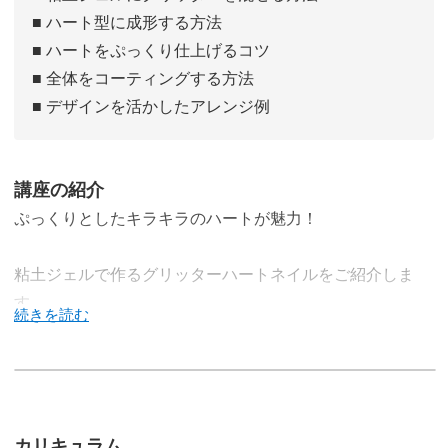
■ ハート型に成形する方法
■ ハートをぷっくり仕上げるコツ
■ 全体をコーティングする方法
■ デザインを活かしたアレンジ例
講座の紹介
ぷっくりとしたキラキラのハートが魅力！
粘土ジェルで作るグリッターハートネイルをご紹介しま
す。
ハートのモチーフはそれだけでも存在感がありますが、キ
ラキラとの相乗効果は抜群♪
カリキュラム