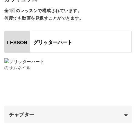
全1回のレッスンで構成されています。
光の反射で立体感も際立つ、可愛さ満点のアートを作って
何度でも動画を見返すことができます。
いきましょう。
グリッターハート
LESSON
今回使うのは自由に形が作れる粘土ジェル。
修正がしやすいので安心して作っていけますよ。
粘土ジェルにグリッターを混ぜてキラキラのモチーフに。
チャプター
混ぜ方のコツは動画でチェックしてみてくださいね。
オープニング
00:00