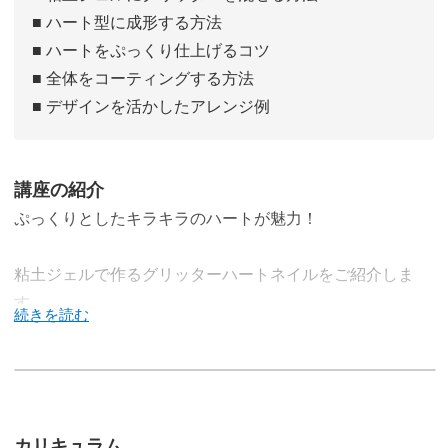
■ ハート型に成形する方法
■ ハートをぷっくり仕上げるコツ
■ 全体をコーティングする方法
■ デザインを活かしたアレンジ例
講座の紹介
ぷっくりとしたキラキラのハートが魅力！
粘土ジェルで作るグリッターハートネイルをご紹介しま
す。
ハートのモチーフはそれだけでも存在感がありますが、キ
ラキラとの相乗効果は抜群♪
カリキュラム