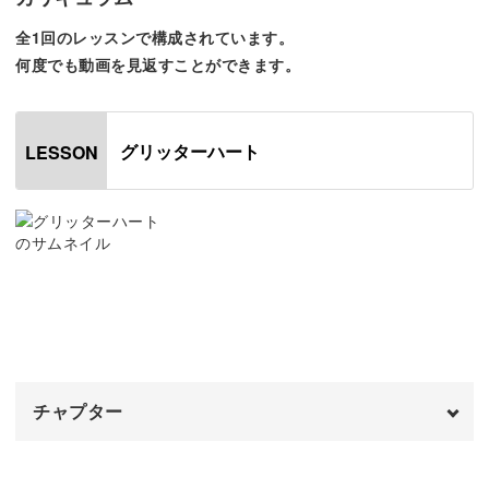
全1回のレッスンで構成されています。
光の反射で立体感も際立つ、可愛さ満点のアートを作って
何度でも動画を見返すことができます。
いきましょう。
グリッターハート
LESSON
今回使うのは自由に形が作れる粘土ジェル。
修正がしやすいので安心して作っていけますよ。
粘土ジェルにグリッターを混ぜてキラキラのモチーフに。
チャプター
混ぜ方のコツは動画でチェックしてみてくださいね。
オープニング
00:00