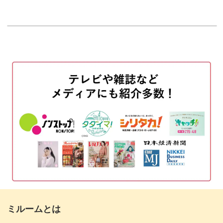
はじめに
00:20
使用材料
01:03
ハートの成形方法にもいくつかのポイントがあります。
ベースカラーを塗布する
02:20
少しの動作で確実にハートに近づけていくコツをお教えし
マットトップジェルを塗布する
ますよ。
04:17
粘土ジェルでハートをつくる
05:44
トップジェルを塗布する
09:41
動画だと視覚的にわかるので、流れもスムーズ。
完成♪
12:02
粘土ジェルを初めて扱う方や、ハートを作ったことがない
方にもわかりやすく解説しています！
ミルームとは