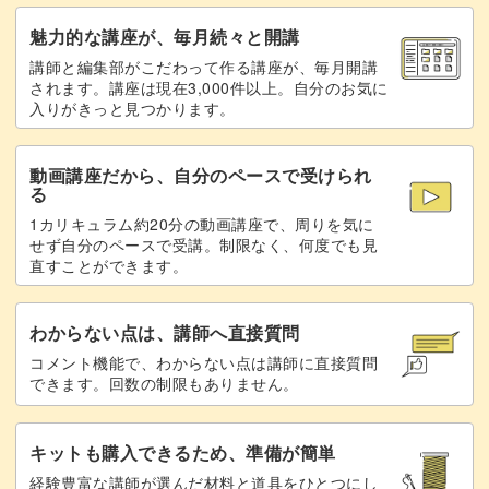
モチーフをよりぷっくりさせる仕上げにもご注目。
魅力的な講座が、毎月続々と開講
講師と編集部がこだわって作る講座が、毎月開講
グリッターが浮き上がってくるような奥行きのあるアート
されます。講座は現在3,000件以上。自分のお気に
入りがきっと見つかります。
に仕上がります◎
動画講座だから、自分のペースで受けられ
る
1カリキュラム約20分の動画講座で、周りを気に
今回はベースにマグネットジェルを使ってみました。
せず自分のペースで受講。制限なく、何度でも見
直すことができます。
滑らかな光の輝きを出すマグネットの当て方も学べます
よ。
わからない点は、講師へ直接質問
コメント機能で、わからない点は講師に直接質問
できます。回数の制限もありません。
人気のハートモチーフは、カラーの好みも人それぞれ。
キットも購入できるため、準備が簡単
経験豊富な講師が選んだ材料と道具をひとつにし