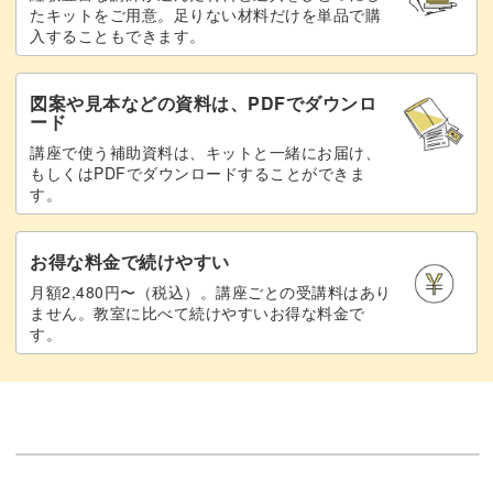
たキットをご用意。足りない材料だけを単品で購
ベースを変えてみたり、グリッターの色を変えるだけでバ
入することもできます。
リエーションが出るのもこのデザインの魅力です♪
図案や見本などの資料は、PDFでダウンロ
ード
講座で使う補助資料は、キットと一緒にお届け、
もしくはPDFでダウンロードすることができま
立体感がある分、仕上げのコーティングにも気を配るのが
す。
大切。
お得な料金で続けやすい
最後まで丁寧にレクチャーしていきますね。
月額2,480円〜（税込）。講座ごとの受講料はあり
ません。教室に比べて続けやすいお得な料金で
す。
ハートのかわいい作り方やデザインの魅せ方が学べるグリ
ッターハート。
シンプルながらもさまざまにアレンジできますのでぜひ習