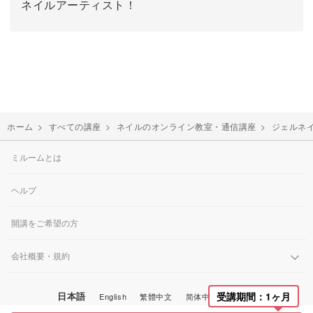
ネイルアーティスト！
ホーム
>
すべての講座
>
ネイルのオンライン教室・通信講座
>
ジェルネ
ミルームとは
ヘルプ
開講をご希望の方
会社概要・規約
日本語
受講期間：1ヶ月
English
繁體中文
简体中文
한국어