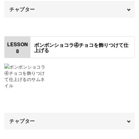
チャプター
王冠のチョコを成形する
17:13
正方形のチョコを成形する
オープニング
20:08
00:00
はじめに
00:20
LESSON
ボンボンショコラ④チョコを飾りつけて仕
上げる
8
コーヒーチョコを成形する
00:38
ハートのチョコを成形する
05:17
チャプター
オープニング
00:00