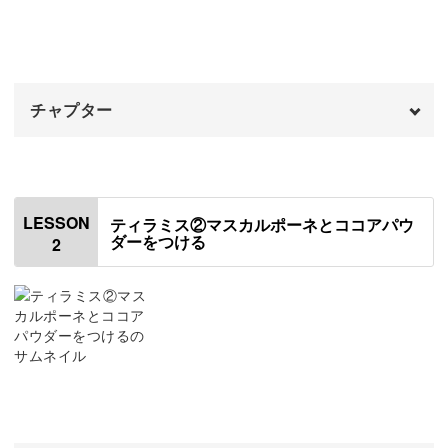
動画でチェックしてみてくださいね。
チャプター
表現の幅が広がる材料のアレンジ
オープニング
00:00
今回ココアパウダーとして使うカラーサンドは、ココアと
はじめに
00:20
LESSON
は少し違った色味。
ティラミス②マスカルポーネとココアパウ
ダーをつける
2
使用材料・道具
01:07
このようにイメージが違ったときも、オリジナルのカラー
粘土を計量して生地を成形する
04:34
に変える方法があるんです。
表面に質感をつける
10:18
クリームを成形して生地と重ねる
15:03
また、とろっとしたフォンダンショコラの中のチョコを表
現するときも、ペースト状の粘土を新しく準備しなくても