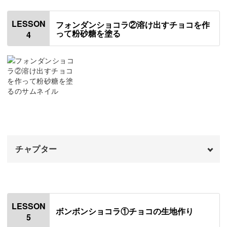
ボンボンショコラは9種類の作り方をご紹介。
はじめに
00:20
LESSON
フォンダンショコラ②溶け出すチョコを作
丸い形にチョコレートの線を入れたり、トリュフのような
って粉砂糖を塗る
4
使用材料・道具
01:03
形を作ったり。
粘土を計量して生地を成形する
04:04
表面に質感をつける
09:02
さまざまな作り方が学べるので、スキルアップにも最適！
ひび割れを表現する
14:08
切れ目を入れて質感をつける
くまさん型のチョコレートもあり、お子様と一緒に楽しん
16:12
でいただけますよ♪
チャプター
チョコレートの土台を作る
20:29
オープニング
00:00
はじめに
00:20
できあがったスイーツはお皿にのせて飾ったり、ボックス
LESSON
ボンボンショコラ①チョコの生地作り
に入れてプレゼントしても素敵です。
5
チョコレートのペーストを作る
00:46