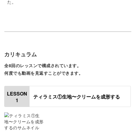
た。
実はこうした表現が、本物っぽさをより演出してくれま
す。
「きれいに作らなきゃ」と思わなくても大丈夫。
カリキュラム
全8回のレッスンで構成されています。
少しラフに作ることが、リアルなスイーツを表現するポイ
何度でも動画を見返すことができます。
ントです。
LESSON
ティラミス①生地〜クリームを成形する
1
どの部分に意識すればより本物のようになるか、細かなコ
ツをお教えしていきます。
質感のつけ方やちょっとした工夫で変わってきますので、