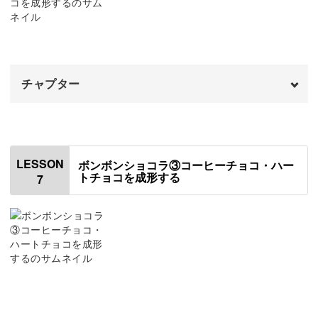
ダークチョコの生地を作る
09:56
コーヒーのチョコの生地を作る
11:23
チャプター
ハートのチョコの生地を作る
13:09
オープニング
00:00
はじめに
00:20
LESSON
ボンボンショコラ③コーヒーチョコ・ハー
トチョコを成形する
7
ホワイトの飾りチョコを成形する
00:58
波型模様のホワイトチョコを成形する
05:17
くまのチョコの土台を成形する
09:44
くまの顔を作る
12:22
トリュフチョコを成形する
16:01