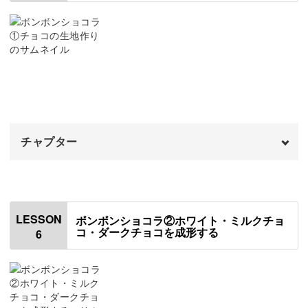
甘さとほろ苦さが溶け合う冬のスイーツを作って、ほっこ
切れ目にチョコレートを塗る
05:29
り癒されてみませんか？
粉砂糖を塗る
08:15
チョコレートにつやをだす
11:24
完成♪
14:06
みなさまのご参加をお待ちしています！
チャプター
オープニング
00:00
はじめに
00:20
LESSON
ボンボンショコラ②ホワイト・ミルクチョ
コ・ダークチョコを成形する
6
使用材料・道具
01:11
ホワイトチョコの生地を作る
05:43
ミルクチョコの生地を作る
08:08