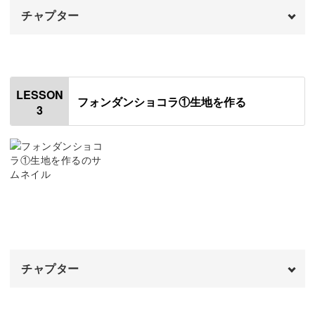
チャプター
大丈夫。
オープニング
00:00
使っている樹脂粘土にとろみをつける方法がありますよ◎
はじめに
00:20
LESSON
フォンダンショコラ①生地を作る
3
マスカルポーネクリームを作る
00:46
そんなカラーや質感の変え方を動画でじっくり解説。
マスカルポーネクリームを塗る
03:22
表現に合わせて材料をアレンジする方法がわかれば、樹脂
ココアパウダーを着色する
10:13
粘土細工の幅もぐんと広がります♪
ココアパウダーをまぶす
14:07
完成♪
23:55
チャプター
プレゼントにもぴったりな癒しのスイーツ
オープニング
00:00