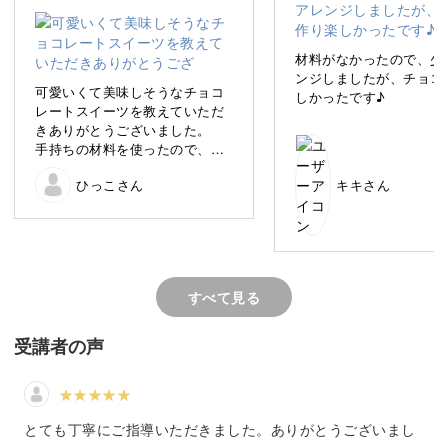
材料がなかったので、少
ンジしましたが、チョコ
可愛いくて美味しそうなチョコ
しかったです♪
本物そっくりで眺めているだけでも癒されるフェイクスイ
レートスイーツを教えていただ
ーツ。
きありがとうございました。
手持ちの材料を使ったので、ク
ラウンの形など違いますが、美
樹脂粘土初心者さんも作りやすいようにアレンジしていま
ひっこさん
キキさん
味しそうに出来ました。
部屋に飾って楽しみたいです。
すので、どなたでもお気軽にご参加くださいね。
素敵なレッスンをありがとうご
ざいました。
すべて見る
きれいに作りすぎないのがポイント！
受講者の声
ティラミスのクリームがちょっとスポンジについていた
り、フォンダンショコラの表面が割れていたり。
とても丁寧にご指導いただきました。ありがとうございまし