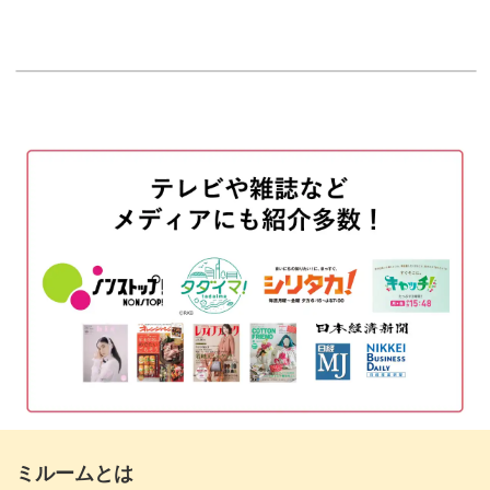
はじめに
00:20
プリントチョコを仕上げる
00:50
斜線のダークチョコを仕上げる
03:40
くまのチョコを仕上げる
07:38
トリュフチョコを仕上げる
09:07
ハートのチョコとコーヒー豆につやを出す
14:18
完成♪
16:52
ミルームとは