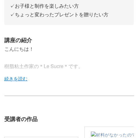
✓お子様と制作を楽しみたい方
✓ちょっと変わったプレゼントを贈りたい方
講座の紹介
こんにちは！
樹脂粘土作家の＊Le Sucre＊です。
今回の講座では、冬に恋しくなる3種のチョコレートスイ
ーツを樹脂粘土で作ります。
受講者の作品
ティラミス、フォンダンショコラ、ボンボンショコラと、
思わず食べたくなるスイーツを集めました♪