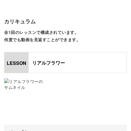
ふわっと舞い降りたような可愛いお花は、ジェルで1枚1枚
花びらを作っていきますよ。
カリキュラム
全1回のレッスンで構成されています。
硬いのにやわらかく仕上がる、おすすめのジェルもご紹介
何度でも動画を見返すことができます。
します。
リアルフラワー
LESSON
花脈のような線も入った花びらは、集まるととっても可愛
いお花に仕上がります♪
このリアルな花びらの作り方、1枚ずつのせていくポイン
トを詳しくレクチャーしていきますね。