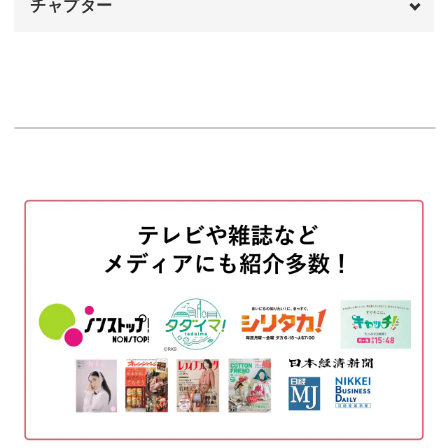
チャプター
今回はマグネットでシャビー系の色を入れることで、漆喰
オープニング
00:00
のようなレトロ感のあるアートができました◎
はじめに
00:20
シンプルなデザインですが、ワイヤーやスタッズをのせる
使用商材
01:50
とさらにかっこよさが増しますよ♪
花びらのパーツを作る
04:54
カラージェルを塗布する
12:07
こんなに立体感がありつつも爪にしっかりフィットしてい
ノンワイプのクリアジェルを塗布する
14:42
るのは、お花のプレス方法にポイントがあります。
下準備をする
16:47
触ったときに引っかかりがない、持ちの良いネイルに仕上
花びらのパーツをのせる
18:03
げるコツをぜひ学んでくださいね。
セロハンテープでプレスする
24:33