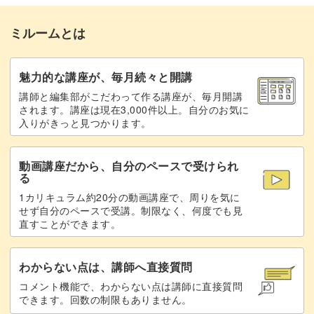
トップジェルで隙間を埋める
27:06
シンプルなデザインだからこそ、ベースの仕立て方もとっ
ミルームとは
下半分の花びらのパーツをのせる
29:12
ても重要。
真ん中にバフをかける
34:38
魅力的な講座が、毎月続々と開講
ベースカラーの塗り方やライン取りまで細部にこだわって
講師と編集部がこだわって作る講座が、毎月開講
花の中心にマグネットジェルを塗布する
36:24
作っていきましょう。
されます。講座は現在3,000件以上。自分のお気に
入りがきっと見つかります。
ワイヤーとスタッズをつける
40:37
動画講座だから、自分のペースで受けられ
トップジェルを塗布する
45:34
る
このリアルフラワーの応用で、いろんなニュアンスのフラ
1カリキュラム約20分の動画講座で、周りを気に
エッジを整えてオイルを塗布する
51:55
ワーアートができるようになります。
せず自分のペースで受講。制限なく、何度でも見
直すことができます。
完成♪
54:32
毎年桜の季節に大人気の、リアル桜ネイルも作れますよ◎
わからない点は、講師へ直接質問
コメント機能で、わからない点は講師に直接質問
できます。回数の制限もありません。