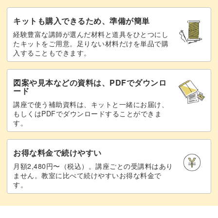
白い花びらの作り方をマスターしておけば、ピンクをいれ
て桜にしたり、黄色いプルメリアにしてハワイアンなアー
キットも購入できるため、準備が簡単
トを作ることもできます♪
経験豊富な講師が選んだ材料と道具をひとつにし
たキットをご用意。足りない材料だけを単品で購
入することもできます。
花びらを作る段階で色をミックスしておいたり、粘土ジェ
ルと組み合わせたデザインも素敵ですね。
図案や見本などの資料は、PDFでダウンロ
ード
講座で使う補助資料は、キットと一緒にお届け、
もしくはPDFでダウンロードすることができま
す。
これからの春から夏にかけてにぴったりなフラワーネイ
ル。
お得な料金で続けやすい
月額2,480円〜（税込）。講座ごとの受講料はあり
ぜひいろんなレシピを追加して、可愛いリアルフラワーを
ません。教室に比べて続けやすいお得な料金で
作ってみてください♪
す。