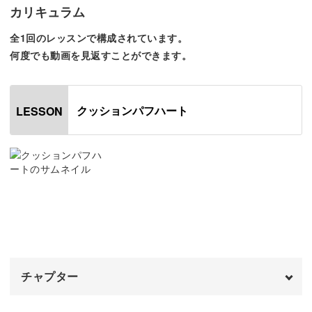
さを持った、少し不思議な印象のアート。
カリキュラム
全1回のレッスンで構成されています。
ハートがほんのちょっと沈んでいるのがポイントです♪
何度でも動画を見返すことができます。
クッションパフハート
LESSON
この質感は、複数のジェルを使い分けることで表現してい
ますよ。
具体的には、粘土ジェル、ビルダージェル、そしてプレア
ートジェル。
チャプター
それぞれをどこでどのように塗布していくのか、レッスン
では丁寧に解説します！
オープニング
00:00