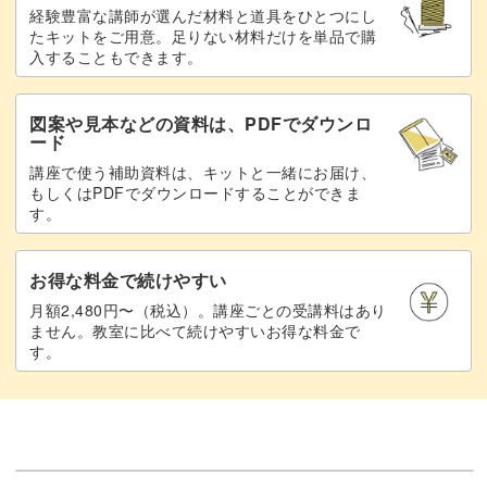
経験豊富な講師が選んだ材料と道具をひとつにし
たキットをご用意。足りない材料だけを単品で購
ミラーで作る高級感に、柔らかいクッション感が組み合わ
入することもできます。
さった今回のアート。
図案や見本などの資料は、PDFでダウンロ
幅広いお客様に好んでいただけると思います。
ード
講座で使う補助資料は、キットと一緒にお届け、
もしくはPDFでダウンロードすることができま
ぜひ練習して、取り入れてみてくださいね♪
す。
お得な料金で続けやすい
月額2,480円〜（税込）。講座ごとの受講料はあり
ません。教室に比べて続けやすいお得な料金で
す。