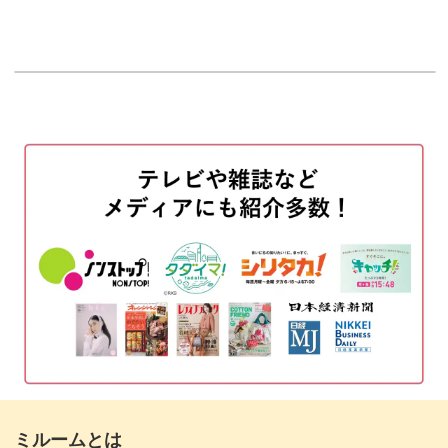
はじめに
00:20
使用商材
01:25
そしてポイントとなるハートは、ホログラムで表現。
ベースカラーを塗布する
02:04
手描きではないので、時短に繋がります。
粘土ジェルをのせる
05:13
ホログラムでハート型をつける
10:20
ですが実は、ただジェルを塗った上からホロを置くだけで
ビルダージェルで段差を埋める
13:13
は、こんなふうに沈み込む感じが表現できないのです。
クリアジェルを塗布する
17:04
表面を整える
21:29
クリアジェルを塗布する
くにゅっとした質感を出すには、最初のジェルを塗る段階
25:19
からちょっとした工夫が必要。
ミルームとは
ミラーパウダーをのせる