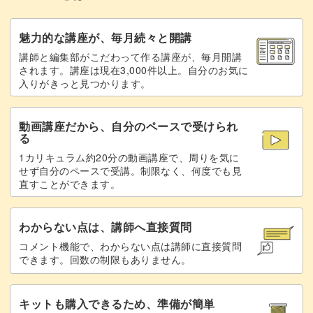
29:45
詳しくは、レッスンで確かめてみてくださいね♪
ホログラムをのせる
31:28
魅力的な講座が、毎月続々と開講
講師と編集部がこだわって作る講座が、毎月開講
トップジェルでコーティングをする
34:00
されます。講座は現在3,000件以上。自分のお気に
入りがきっと見つかります。
アウトラインを整える
35:04
さらに、クッション感の作り方だけでなく、ベースの塗り
動画講座だから、自分のペースで受けられ
方にもポイントが！
クッション感をつくるポイント
36:21
る
1カリキュラム約20分の動画講座で、周りを気に
完成♪
38:20
せず自分のペースで受講。制限なく、何度でも見
直すことができます。
今回のアート以外にも応用できる、ミラーネイルを施すと
きにおすすめのテクニックです。
わからない点は、講師へ直接質問
コメント機能で、わからない点は講師に直接質問
できます。回数の制限もありません。
そちらも合わせて学んでいきましょう！
キットも購入できるため、準備が簡単