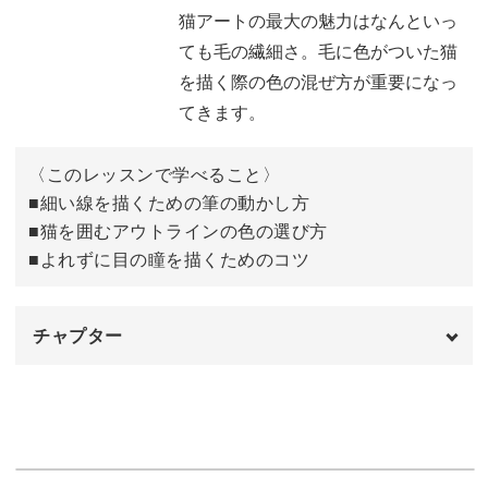
ピンクで毛を描く
06:07
猫アートの最大の魅力はなんといっ
ても毛の繊細さ。毛に色がついた猫
茶色で影を入れる
07:19
を描く際の色の混ぜ方が重要になっ
目を描く
てきます。
07:46
アウトラインと目の瞳を描く
09:39
〈このレッスンで学べること〉
■細い線を描くための筆の動かし方
イナズマメイクを入れる
15:27
■猫を囲むアウトラインの色の選び方
トップジェルを塗って仕上げる
■よれずに目の瞳を描くためのコツ
18:05
チャプター
オープニング
00:00
使用アイテム
00:22
絵の具アートにおすすめのパレット