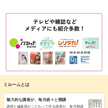
01:30
お水の準備
02:05
ベースを描く
03:01
毛に色をつける
10:15
鼻を描く
14:21
目を描く
15:30
目のアウトラインと口を描く
17:12
眉間を描く
20:29
ミルームとは
細い線の描き方
20:51
毛並みを描く
21:50
魅力的な講座が、毎月続々と開講
講師と編集部がこだわって作る講座が、毎月開講