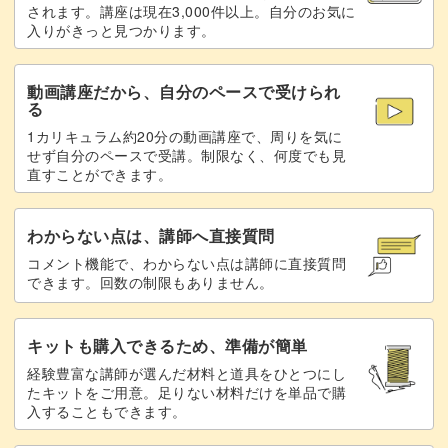
体としっぽのアウトラインを描く
23:57
されます。講座は現在3,000件以上。自分のお気に
入りがきっと見つかります。
ひげを描く
24:27
動画講座だから、自分のペースで受けられ
目に光を入れる
25:25
る
1カリキュラム約20分の動画講座で、周りを気に
ベースに柄を入れる
26:19
せず自分のペースで受講。制限なく、何度でも見
直すことができます。
マットトップジェルを塗って仕上げる
28:47
わからない点は、講師へ直接質問
コメント機能で、わからない点は講師に直接質問
できます。回数の制限もありません。
キットも購入できるため、準備が簡単
経験豊富な講師が選んだ材料と道具をひとつにし
たキットをご用意。足りない材料だけを単品で購
入することもできます。