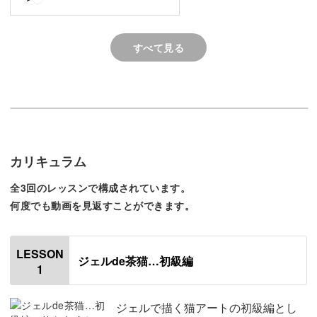
チーフにしたアートをご紹介します。
すべて見る
可愛く仕上げるコツをたっぷりとご紹介しますので、ぜひ
マスターしてくださいね♪
カリキュラム
3タイプの猫
全3回のレッスンで構成されています。
何度でも動画を見返すことができます。
講座では、こんな可愛い3タイプの猫の描き方をご紹介し
ます。
LESSON
ジェルde茶猫…初級編
1
・茶猫
ジェルで描く猫アートの初級編とし
・シャウト猫