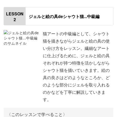
使用アイテム
00:12
LESSON
ジェルと絵の具deシャウト猫...中級編
2
講座ではこんなポイントを丁寧にご紹介していきます。
輪郭を描く
00:26
顔の中心に茶色をのせる
01:45
猫アートの中級編として、シャウト
◯お顔のグラデーションがかった色の入れ方
猫を描きながらジェルと絵の具の使
◯可愛く描くための鼻と目の位置
顔の中心に茶色を二度塗りする
03:08
い分け方をレッスン。繊細なアート
◯ネオン系のカラーを発色良くさせるためのコツ
に仕上げるために、ジェルと絵の具
耳を描く
04:06
それぞれが持つ特徴を活かしながら
など、手描きアート初心者さんでもマスターできるような
目、鼻、耳の内側を描く
04:56
シャウト猫を描いていきます。絵の
内容になっています。
具の良さはどのようなところか、ど
アウトラインを描く
07:47
のような部分にジェルを取り入れる
黒目を描く
のかなどを丁寧に解説していきま
11:58
す。
基本をマスターした後は、様々なアレンジを楽しんでみま
目に光を入れる
12:46
しょう。
〈このレッスンで学べること〉
トップコートを塗って仕上げる
14:10