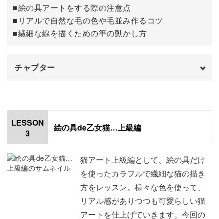
■絵の具アートをする際の注意点
毛の色や目、耳の色を変えてみたり、様々な表情にアレン
■リアルで自然な毛の色や毛並み作るコツ
ジさせてみても可愛く仕上がります。
■繊細な線を描くための筆の動かし方
チャプター
使う色や、お顔の表情によって、印象が異なった猫アート
が出来上がります。
オープニング
00:00
使用アイテム
00:19
LESSON
絵の具de乙女猫…上級編
3
お水の準備
01:17
お客様に合わせてアレンジをしてみてくださいね。
輪郭を描く
01:59
猫アート上級編として、絵の具だけ
を使ったカラフルで繊細な猫の描き
水と絵の具の分量
03:46
方をレッスン。様々な色を使って、
リアル感がありつつも可愛らしい猫
鼻を描く
05:33
アートを仕上げていきます。今回の