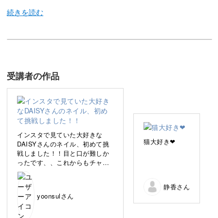
アートセミナーやネイルイベントの講師としても活動して
います。
受講者の作品
私のネイルの特徴は、ストーリー性やメッセージ性が感じ
られる、遊び心のあるプレイフルなデザインです。
繊細なペイントアートと、独創性を組み合わせた独自の世
インスタで見ていた大好きな
界観を持つアートで、雑誌にも数多く取り上げられ、海外
猫大好き❤
DAISYさんのネイル、初めて挑
戦しました！！目と口が難しか
からも注目を集めています。
ったです、、これからもチャレ
ンジし続けます！！
静香さん
yoonsulさん
さて、今回の講座ではジェルや絵の具を使って「猫」をモ