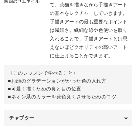
て、茶猫を描きながら手描きアート
・乙女猫
の基本をレクチャーしていきます。
手描きアートの最も重要なポイント
は繊細さ。繊細な線や色使いを取り
入れることで、手描きアートとは思
ジェルや絵具を使って、手描き感が可愛い猫を描いていき
えないほどクオリティの高いアート
ましょう。
に仕上げることができます。
繊細な手描きアートをマスター
〈このレッスンで学べること〉
■お顔のグラデーションがかった色の入れ方
イラストアートは、可愛い印象になりがち…
■可愛く描くための鼻と目の位置
■ネオン系のカラーを発色良くさせるためのコツ
けれど、繊細さを意識して描くことで、幼くなりすぎるこ
とを防ぎます。
大人が楽しめる程よい可愛さで、イラストアートを仕上げ
チャプター
ていきましょう。
オープニング
00:00