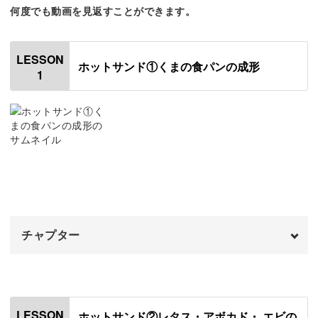
何度でも動画を見返すことができます。
そんな動物たちのかわいさは、ミニチュアパンがリアルだ
LESSON
ホットサンド①くまの食パンの成形
からこそ一層引き立ちます。
1
樹脂粘土を使ってどのように本物っぽく仕上げていくか、
重要なポイントをお教えしますね！
質感をつけるために使う道具や着色ペンは、どれも身近な
ものばかり。
チャプター
オープニング
00:00
レタスやアボカド、ベーコンなどのお馴染み食材を作る過
程は、本物に近づくにつれてワクワクしてきますよ♪
はじめに
00:20
LESSON
ホットサンド②レタス・アボカド・ エビの