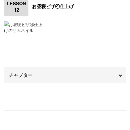
LESSON
お昼寝ピザ④仕上げ
12
クリーム状の粘土を作る
00:40
チーズを作る
04:09
チーズに焦げ目をつける
09:05
チャプター
オープニング
00:00
はじめに
00:20
ゾウの手と鼻をつける
00:52
ゾウの顔を描く
02:11