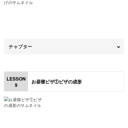
ひつじの毛を成形する
08:23
角をボンドでつける
12:33
ひつじの顔を描く
13:39
チャプター
目玉焼きを成形する
17:03
目玉焼きに焼き色をつける
オープニング
21:43
00:00
目玉焼きをひつじの上にのせる
はじめに
23:20
00:20
LESSON
お昼寝ピザ①ピザの成形
9
ひつじの手をつける
目玉焼きにニスを塗る
24:38
00:44
皿を成形する
02:40
皿にニスを塗る
08:44
粘土の保存方法
11:07