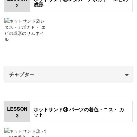
成形
2
使用材料・道具
01:01
ハンドミックスについて
07:16
好きな形が簡単にできる型作り
1段階目のくまの原本を作る
08:19
基本のパンの形を均一に作れるように、原型となる型作り
ハンドミックスで型を取る①
12:42
から学べるのも魅力。
2段階目のくまの原本を作る
18:15
特にくまの食パンを使ったホットサンドは、上下で同じく
チャプター
ハンドミックスで型を取る②
まを成形するのは手間がかかりますよね。
24:11
くまの食パンを成形する
オープニング
28:22
00:00
はじめに
00:20
LESSON
ホットサンド③ パーツの着色・ニス・ カ
リアルな原型のモールドを作っておけば、そこに樹脂粘土
ット
3
レタスを成形する
00:40
を入れるだけで同じ形ができあがり！
アボカドを成形する
05:59
時短できれいに作ることができて一石二鳥です◎