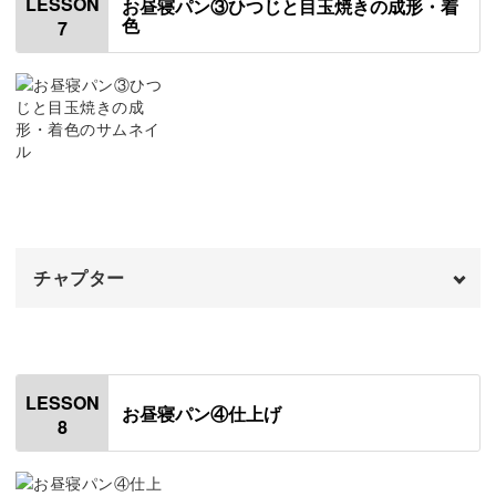
LESSON
お昼寝パン③ひつじと目玉焼きの成形・着
色
7
食パンの耳を着色する
01:00
食パンにニスを塗る
03:41
レタスを着色する
04:45
レタスにニスを塗る
06:36
ベーコンを着色する
07:35
チャプター
ベーコンをカットする
10:16
パンに各パーツを組み合わせる
オープニング
12:14
00:00
ベーコンにニスを塗る
はじめに
14:00
00:20
LESSON
お昼寝パン④仕上げ
8
ひつじを成形する
01:04
ひつじの角を成形する
05:15