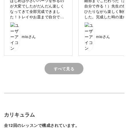
はじめは小さいパーツを作るの
細部までこだわった（お
小さいだけでもかわいいのに、動物たちがちょこんと顔を
が大変でしたがだんだん楽しく
自分で作る！）先生の世
なってきて全部完成できまし
ひたりながら楽しく制作
出すデザインがさらにキュート♪
た！トレイやお皿まで自分で作
した。完成した時の達成
ったのは初めてなので面白かっ
のすごく感じました。あ
たです。ありがとうございまし
うございました！
樹脂粘土がはじめてという方も、ひとつひとつ丁寧に解説
た！
していますのでお気軽にご参加くださいね。
mioさん
mioさん
すべて見る
リアルな食材と動物のかわいさに注目！
ミニチュアレッスンの中でも、食べ物にかわいい動物モチ
ーフを組み合わせているのがこの講座ならでは。
目玉焼きをふとんにしているヒツジさんや、ピザのチーズ
カリキュラム
でお昼寝するゾウさんにほっこり癒されます。
全12回のレッスンで構成されています。