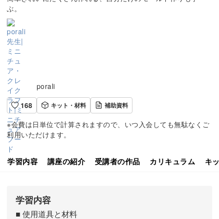
ぶ。
porali
168
キット・材料
補助資料
※会費は日単位で計算されますので、いつ入会しても無駄なくご
利用いただけます。
学習内容
講座の紹介
受講者の作品
カリキュラム
キ
学習内容
■ 使用道具と材料