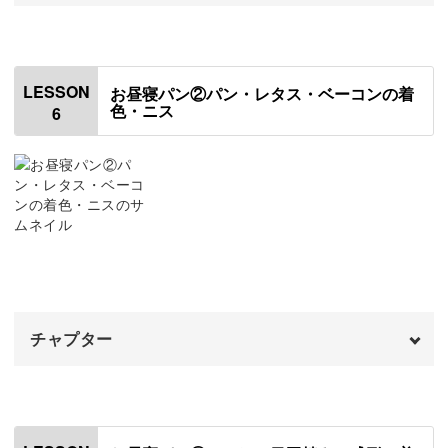
レッスンでお待ちしています！
オープニング
00:00
はじめに
00:20
LESSON
お昼寝パン②パン・レタス・ベーコンの着
色・ニス
6
使用材料・道具
01:01
食パンの原本を作る
06:55
ハンドミックスについて
14:32
ハンドミックスで型を取る
15:33
食パンを成形する
19:15
チャプター
レタスを成形する
20:58
ベーコンを成形する
オープニング
24:56
00:00
はじめに
00:20