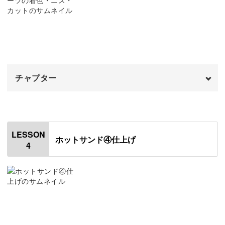
エビを成形する
11:29
ピザもモールドで同じ形をたくさん作って、ホールにする
と楽しいですよ♪
チャプター
型作りをマスターして、ミニチュアの世界をもっと広げて
オープニング
00:00
いきましょう！
はじめに
00:20
LESSON
ホットサンド④仕上げ
4
食パンを着色する
01:04
ちいさなカフェを飾る楽しみ
食パンにツヤ消しニスを塗る
07:15
くまの顔を描く
08:55
ミニチュアパンだけでなく、それを飾るお皿やカッティン
グボードの作り方もご紹介。
上からツヤ消しニスを塗る
13:26