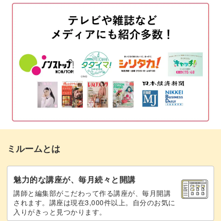
全体にニスを塗る
05:06
ボードを作成する
07:23
粘土の保存方法
11:05
クリーム状の粘土の今後の使い方
14:14
完成♪
15:03
ミルームとは
魅力的な講座が、毎月続々と開講
講師と編集部がこだわって作る講座が、毎月開講
されます。講座は現在3,000件以上。自分のお気に
入りがきっと見つかります。