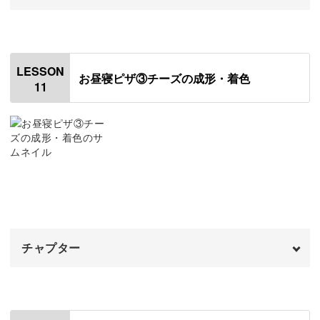
オープニング
00:00
はじめに
00:20
LESSON
お昼寝ピザ③チーズの成形・着色
11
バジルを成形する
00:48
ピザの焦げ目を着色する
06:36
ピザにニスを塗る
12:17
トマトソースを塗る
13:19
ゾウの顔と手を成形する
16:05
チャプター
オープニング
00:00
はじめに
00:20