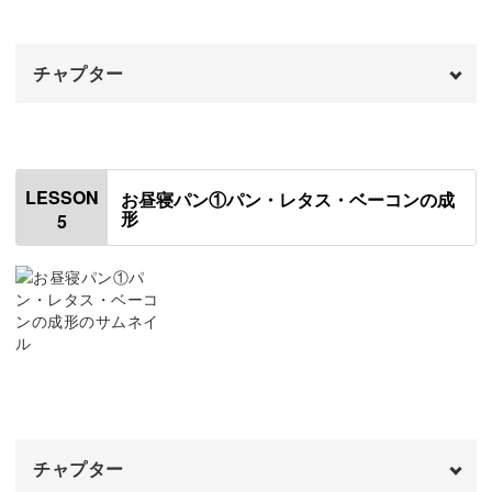
レタスの着色をする
のせて飾るとちいさなカフェができあがります♪
14:30
チャプター
レタスにツヤ出しニスを塗る
16:49
エビを着色する
オープニング
17:55
00:00
お部屋の一角にインテリアとしてコーナーを作ったり、コ
エビをカットする
はじめに
20:23
00:20
レクションするのも楽しいですよ。
LESSON
お昼寝パン①パン・レタス・ベーコンの成
形
5
アボカドをカットする
パーツを組み立てる
20:53
00:48
お気に入りのドールたちのランチアイテムにもなりそうで
マヨネーズをかける
すね！
03:19
全体にツヤ出しニスを塗る
05:49
カッティングボードを作る
07:36
みなさんも一緒に、動物たちのかわいいミニチュアカフェ
粘土の保存方法
13:49
を作ってみませんか？
チャプター
完成♪
17:00