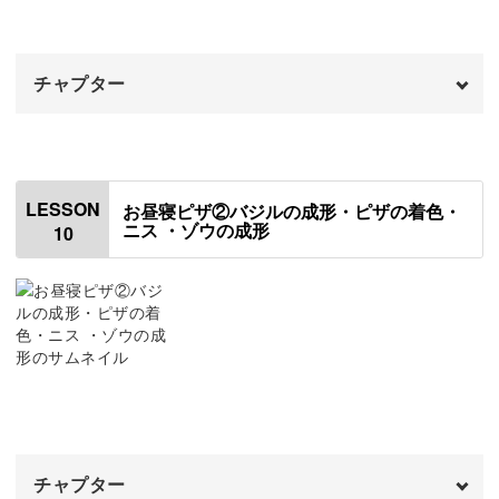
完成♪
14:21
チャプター
オープニング
00:00
はじめに
00:20
LESSON
お昼寝ピザ②バジルの成形・ピザの着色・
ニス ・ゾウの成形
10
使用材料・道具
00:56
ピザの原本を作る
07:17
ハンドミックスについて
15:51
ハンドミックスで型を取る
16:53
ピザを成形する
20:16
チャプター