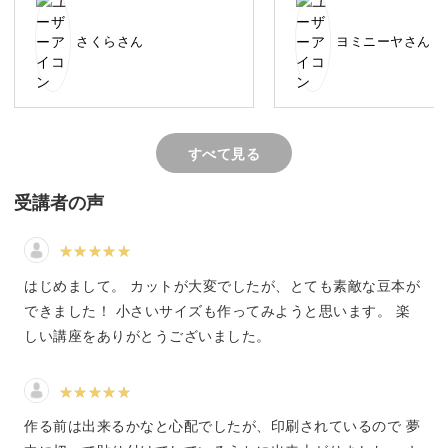
で印刷した物を使用しましたが
した。
難しそうに見えるかもしれませんが、シンプルな手順なの
ボヤけてて見にくかったのでキ
アレンジするのも楽しい
で意外と簡単にできあがります。
さくらさん
ヨミニーヤさん
ットを購入した方がよかったか
れないので挑戦してみま
もと思っています。たくさんミ
これは大きい方のサイズ
ニ本があると可愛いので、今後
今度は小さい方も作り、
も配信を期待しています♪♪あり
ールに持たせてあげたい
がとうございました(^^)
ます。ありがとうござい
た。
すべて見る
飛び出すページにワクワク
受講者の声
飛び出す豆本の一番の魅力は、ページを開いたときのサプ
ライズ感！
はじめまして。 カットが大変でしたが、とても素敵な豆本が
豆本を作りながら、小さい頃にワクワクしたような感情が
できました！ 小さいサイズも作ってみようと思います。 楽
よみがえってくるかもしれません。
しい講座をありがとうございました。
作る前は出来るかなと心配でしたが、印刷されているので 夢
はさみやのりを使って立体的に仕上げる作業は、心を落ち