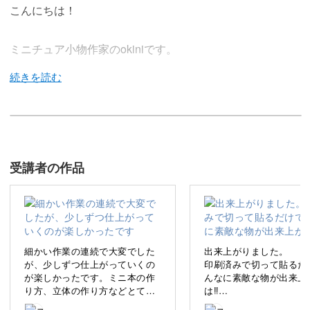
こんにちは！
ミニチュア小物作家のokiniです。
ドールハウスやミニチュア作品で活躍する、小さな豆本。
今回の講座では、そんな豆本の中でもちょっと豪華な「飛
受講者の作品
び出す豆本」を作ります。
細かい作業の連続で大変でした
出来上がりました。
ページを開くと驚きとワクワクがいっぱいの飛び出す仕掛
が、少しずつ仕上がっていくの
印刷済みで切って貼るだ
が楽しかったです。ミニ本の作
んなに素敵な物が出来上
けは、大人も子どもも楽しませてくれますよ♪
り方、立体の作り方などとても
は‼️
参考になりました。絵柄は自宅
他の絵で画像が欲しいと