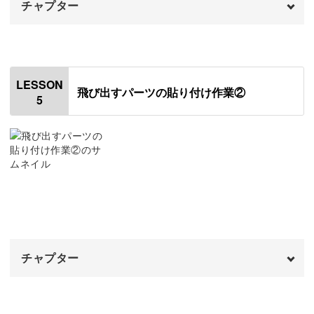
チャプター
オープニング
00:00
みなさんも飛び出す豆本作りを通して、日々の暮らしに彩
はじめに
00:20
りを加えてみませんか？
LESSON
飛び出すパーツの貼り付け作業②
5
米印のついたパーツを貼りつける
00:43
ご参加を心からお待ちしています！
お花を貼りつける①
11:40
お花を貼りつける②
17:07
お花と葉っぱを貼りつける
22:30
チャプター
オープニング
00:00