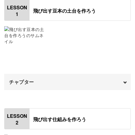
小さくて繊細な仕掛けたっぷりの豆本は、手先が器用じゃ
LESSON
飛び出す豆本の土台を作ろう
1
ないと作れないのでは？
そんな心配をお持ちの方もいるかもしれませんが、大丈夫
ですよ◎
あらかじめ描いてある図案を切って、折って貼るだけのシ
チャプター
ンプルな手順です。
オープニング
00:00
小さなパーツを切るためのはさみの使い方や、紙の動かし
方のコツもお教えしますね！
はじめに
00:20
LESSON
飛び出す仕組みを作ろう
2
使用材料・道具
01:47