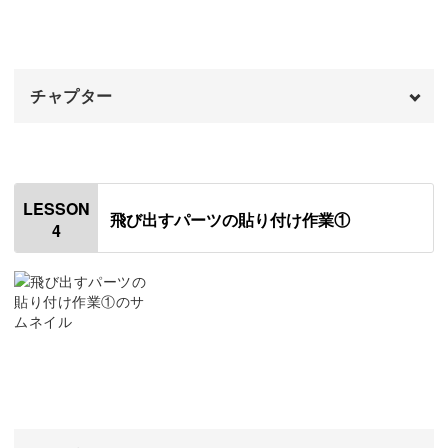
大きいパーツを貼りつける
07:14
小さいパーツを貼りつける
09:00
もちろんドールハウスのアイテムとして、本棚に飾ってコ
チャプター
飛び出す仕組みを仕上げる
15:42
レクションも楽しめます。
おわりに
オープニング
16:49
00:00
たくさん作って並べると、どんどんかわいさが増すところ
はじめに
00:20
も豆本の魅力！
LESSON
飛び出すパーツの貼り付け作業①
4
パーツを切り出す
00:43
四角に囲まれていないパーツをカットする
01:59
ドールハウスだけでなく、おうちのインテリアとしても活
四角で囲まれたパーツをカットする
05:34
躍します。
米印のついたパーツをカットする
12:14
飛び出すページに好きな写真をセットして、フォトフレー
おわりに
ムにしても素敵ですね♪
15:23