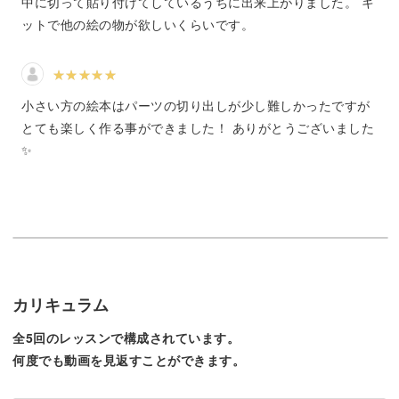
中に切って貼り付けてしているうちに出来上がりました。 キ
着かせ創造性も刺激してくれます。
ットで他の絵の物が欲しいくらいです。
シールを貼ったりお好きなイラストを描いたりして、オリ
ジナルのアレンジも楽しんでみましょう◎
小さい方の絵本はパーツの切り出しが少し難しかったですが
とても楽しく作る事ができました！ ありがとうございました
✨
飛び出す豆本の仕組みがわかれば、自分のイラストを使っ
て作ることも可能に！
自分だけのかわいい絵本作りにも発展できますよ♪
カリキュラム
全5回のレッスンで構成されています。
何度でも動画を見返すことができます。
初心者にもやさしい豆本作り