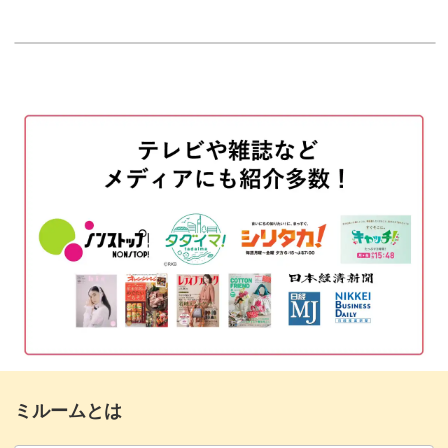
はじめに
00:20
蝶々を貼りつける
00:47
お花を貼りつける③
06:24
最初のページにパーツを貼りつける
09:30
小さく飛び出すページに貼りつける
14:26
最後のページに貼りつける
17:41
おわりに
21:55
ミルームとは