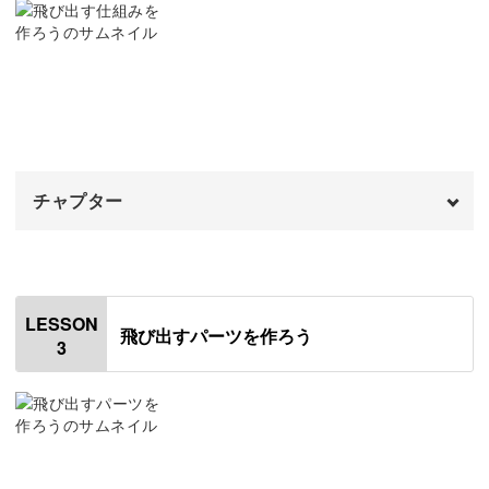
図案の説明
03:46
細かな作業が苦手な方は、最初は大きめの豆本からスター
トするのもおすすめです。
図案をカットする
04:38
厚紙をカットする
06:25
大人も子どもも夢中になって手を動かしながら、飛び出す
豆本作りを楽しみましょう♪
中身を作る
09:56
チャプター
背表紙を作る
16:37
中身を貼りつける
オープニング
24:48
00:00
小さくても用途はたくさん
おわりに
はじめに
26:47
00:20
LESSON
小さいけれど豪華な豆本は、特別な日のプレゼントにもぴ
飛び出すパーツを作ろう
3
パーツを切り出す
00:51
ったり。
大きいパーツを作る
01:55
手のひらサイズなのでかさばらず、遠方の方へもお手紙と
小さいパーツを作る
04:39
いっしょに贈ることができますよ◎